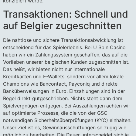
konzipiert wurde.
Transaktionen: Schnell und
auf Belgier zugeschnitten
Die nahtlose und sichere Transaktionsabwicklung ist
entscheidend für das Spielerlebnis. Bei U Spin Casino
haben wir ein Zahlungssystem geschaffen, das auf die
Vorlieben unserer belgischen Kunden zugeschnitten ist.
Das heißt, wir bieten nicht nur internationale
Kreditkarten und E-Wallets, sondern vor allem lokale
Champions wie Bancontact, Payconiq und direkte
Banküberweisungen in Euro. Einzahlungen sind in der
Regel direkt gutgeschrieben. Nichts steht dann dem
Spielvergnügen entgegen. Bei Auszahlungen achten wir
auf optimierte Prozesse, die die von der GSC
notwendigen Sicherheitsüberprüfungen (KYC) einhalten.
Unser Ziel ist es, Gewinnausschüttungen so zügig wie
möglich zu bearbeiten. Die Dauer unterscheidet sich je