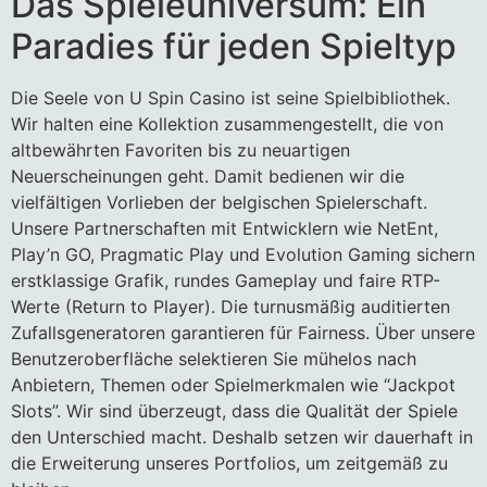
Das Spieleuniversum: Ein
Paradies für jeden Spieltyp
Die Seele von U Spin Casino ist seine Spielbibliothek.
Wir halten eine Kollektion zusammengestellt, die von
altbewährten Favoriten bis zu neuartigen
Neuerscheinungen geht. Damit bedienen wir die
vielfältigen Vorlieben der belgischen Spielerschaft.
Unsere Partnerschaften mit Entwicklern wie NetEnt,
Play’n GO, Pragmatic Play und Evolution Gaming sichern
erstklassige Grafik, rundes Gameplay und faire RTP-
Werte (Return to Player). Die turnusmäßig auditierten
Zufallsgeneratoren garantieren für Fairness. Über unsere
Benutzeroberfläche selektieren Sie mühelos nach
Anbietern, Themen oder Spielmerkmalen wie “Jackpot
Slots”. Wir sind überzeugt, dass die Qualität der Spiele
den Unterschied macht. Deshalb setzen wir dauerhaft in
die Erweiterung unseres Portfolios, um zeitgemäß zu