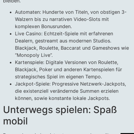
bleiben.
Automaten: Hunderte von Titeln, von obstigen 3-
Walzern bis zu narrativen Video-Slots mit
komplexen Bonusrunden.
Live Casino: Echtzeit-Spiele mit erfahrenen
Dealern, gestreamt aus modernen Studios.
Blackjack, Roulette, Baccarat und Gameshows wie
“Monopoly Live”.
Kartenspiele: Digitale Versionen von Roulette,
Blackjack, Poker und anderen Kartenspielen für
strategisches Spiel im eigenen Tempo.
Jackpot-Spiele: Progressive Netzwerk-Jackpots,
die existenziell verändernde Summen erzielen
können, sowie konstante lokale Jackpots.
Unterwegs spielen: Spaß
mobil