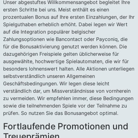
Unser abgestuftes Willkommensangebot begleitet Ihre
ersten Schritte bei uns. Meist enthält es einen
prozentualen Bonus auf Ihre ersten Einzahlungen, der Ihr
Spielguthaben erheblich erhöht. Dabei legen wir Wert
auf die Integration populärer belgischer
Zahlungsoptionen wie Bancontact oder Payconiq, die
für die Bonusaktivierung genutzt werden können. Die
dazugehörigen Freispiele gelten üblicherweise für
ausgewählte, hochwertige Spielautomaten, die wir für
besonders lohnenswert halten. Alle Aktionen unterliegen
selbstverständlich unseren Allgemeinen
Geschäftsbedingungen. Wir legen diese leicht
verständlich dar, um Missverständnisse von vornherein
zu vermeiden. Wir empfehlen immer, diese Bedingungen
sowie die teilnehmenden Spiele vor der Teilnahme zu
prüfen. So nutzen Sie das Bonusangebot optimal.
Fortlaufende Promotionen und
Treueprämien