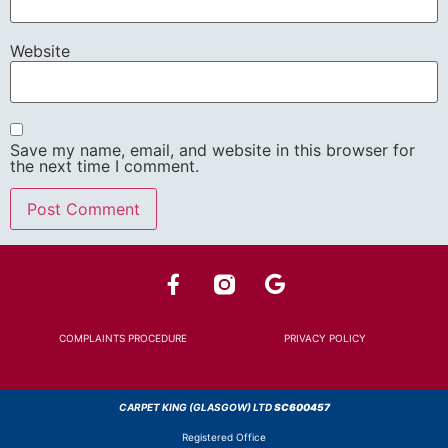
Website
Save my name, email, and website in this browser for
the next time I comment.
COMPLAINTS PROCEDURE
PRIVACY POLICY
CARPET KING (GLASGOW) LTD
SC600457
Registered Office