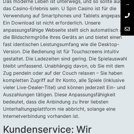
Das moderne Leben ist unterwegs, und so sollte auch
→
das Casino-Erlebnis sein. U Spin Casino ist für die
Verwendung auf Smartphones und Tablets angepasst.
Ein Download ist nicht erforderlich. Unsere
anpassungsfähige Webseite stellt sich automatisch an
die Bildschirmgröße Ihres Geräts an und bietet einen
fast identischen Leistungsumfang wie die Desktop-
Version. Die Bedienung ist für Touchscreens intuitiv
gestaltet. Die Ladezeiten sind gering. Die Spielauswahl
bleibt umfassend. Unabhängig davon, ob Sie mit dem
Zug pendeln oder auf der Couch relaxen – Sie haben
kompletten Zugriff auf Ihr Konto, alle Spiele (inklusive
vieler Live-Dealer-Titel) und können jederzeit Ein- und
Auszahlungen tätigen. Diese Anpassungsfähigkeit
bedeutet, dass die Anbindung zu Ihrer liebsten
Unterhaltungsplattform nie abbricht, solange eine
Internetverbindung vorhanden ist.
Kundenservice: Wir