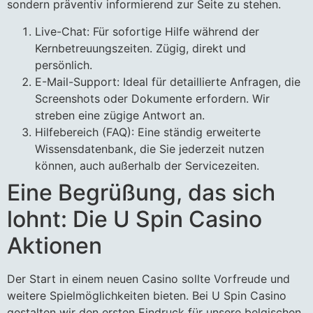
sondern präventiv informierend zur Seite zu stehen.
Live-Chat: Für sofortige Hilfe während der
Kernbetreuungszeiten. Zügig, direkt und
persönlich.
E-Mail-Support: Ideal für detaillierte Anfragen, die
Screenshots oder Dokumente erfordern. Wir
streben eine zügige Antwort an.
Hilfebereich (FAQ): Eine ständig erweiterte
Wissensdatenbank, die Sie jederzeit nutzen
können, auch außerhalb der Servicezeiten.
Eine Begrüßung, das sich
lohnt: Die U Spin Casino
Aktionen
Der Start in einem neuen Casino sollte Vorfreude und
weitere Spielmöglichkeiten bieten. Bei U Spin Casino
gestalten wir den ersten Eindruck für unsere belgischen