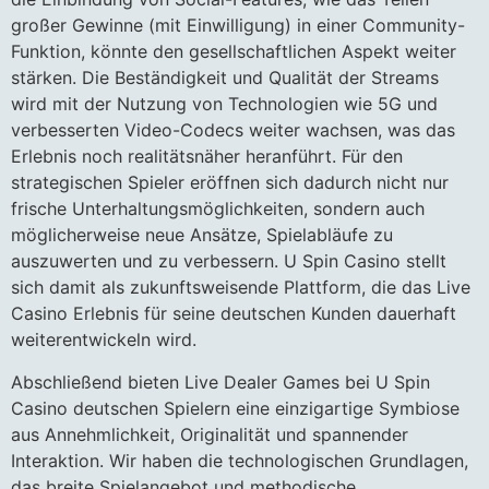
großer Gewinne (mit Einwilligung) in einer Community-
Funktion, könnte den gesellschaftlichen Aspekt weiter
stärken. Die Beständigkeit und Qualität der Streams
wird mit der Nutzung von Technologien wie 5G und
verbesserten Video-Codecs weiter wachsen, was das
Erlebnis noch realitätsnäher heranführt. Für den
strategischen Spieler eröffnen sich dadurch nicht nur
frische Unterhaltungsmöglichkeiten, sondern auch
möglicherweise neue Ansätze, Spielabläufe zu
auszuwerten und zu verbessern. U Spin Casino stellt
sich damit als zukunftsweisende Plattform, die das Live
Casino Erlebnis für seine deutschen Kunden dauerhaft
weiterentwickeln wird.
Abschließend bieten Live Dealer Games bei U Spin
Casino deutschen Spielern eine einzigartige Symbiose
aus Annehmlichkeit, Originalität und spannender
Interaktion. Wir haben die technologischen Grundlagen,
das breite Spielangebot und methodische