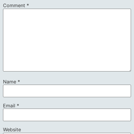
Comment
*
Name
*
Email
*
Website