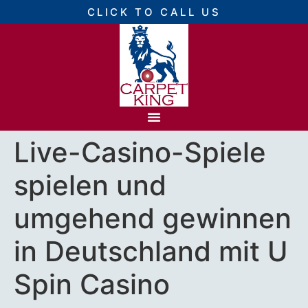
CLICK TO CALL US
Live-Casino-Spiele
spielen und
umgehend gewinnen
in Deutschland mit U
Spin Casino