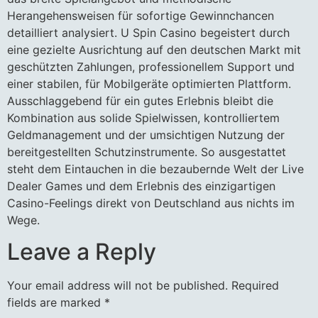
Herangehensweisen für sofortige Gewinnchancen
detailliert analysiert. U Spin Casino begeistert durch
eine gezielte Ausrichtung auf den deutschen Markt mit
geschützten Zahlungen, professionellem Support und
einer stabilen, für Mobilgeräte optimierten Plattform.
Ausschlaggebend für ein gutes Erlebnis bleibt die
Kombination aus solide Spielwissen, kontrolliertem
Geldmanagement und der umsichtigen Nutzung der
bereitgestellten Schutzinstrumente. So ausgestattet
steht dem Eintauchen in die bezaubernde Welt der Live
Dealer Games und dem Erlebnis des einzigartigen
Casino-Feelings direkt von Deutschland aus nichts im
Wege.
Leave a Reply
Your email address will not be published.
Required
fields are marked
*