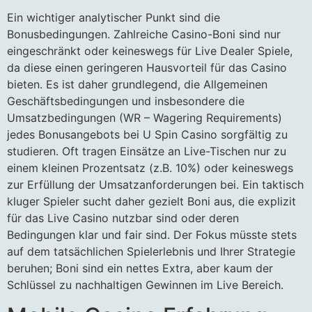
Ein wichtiger analytischer Punkt sind die
Bonusbedingungen. Zahlreiche Casino-Boni sind nur
eingeschränkt oder keineswegs für Live Dealer Spiele,
da diese einen geringeren Hausvorteil für das Casino
bieten. Es ist daher grundlegend, die Allgemeinen
Geschäftsbedingungen und insbesondere die
Umsatzbedingungen (WR – Wagering Requirements)
jedes Bonusangebots bei U Spin Casino sorgfältig zu
studieren. Oft tragen Einsätze an Live-Tischen nur zu
einem kleinen Prozentsatz (z.B. 10%) oder keineswegs
zur Erfüllung der Umsatzanforderungen bei. Ein taktisch
kluger Spieler sucht daher gezielt Boni aus, die explizit
für das Live Casino nutzbar sind oder deren
Bedingungen klar und fair sind. Der Fokus müsste stets
auf dem tatsächlichen Spielerlebnis und Ihrer Strategie
beruhen; Boni sind ein nettes Extra, aber kaum der
Schlüssel zu nachhaltigen Gewinnen im Live Bereich.