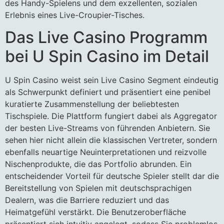
des Handy-Spielens und dem exzellenten, sozialen
Erlebnis eines Live-Croupier-Tisches.
Das Live Casino Programm
bei U Spin Casino im Detail
U Spin Casino weist sein Live Casino Segment eindeutig
als Schwerpunkt definiert und präsentiert eine penibel
kuratierte Zusammenstellung der beliebtesten
Tischspiele. Die Plattform fungiert dabei als Aggregator
der besten Live-Streams von führenden Anbietern. Sie
sehen hier nicht allein die klassischen Vertreter, sondern
ebenfalls neuartige Neuinterpretationen und reizvolle
Nischenprodukte, die das Portfolio abrunden. Ein
entscheidender Vorteil für deutsche Spieler stellt dar die
Bereitstellung von Spielen mit deutschsprachigen
Dealern, was die Barriere reduziert und das
Heimatgefühl verstärkt. Die Benutzeroberfläche
präsentiert sich intuitiv angelegt, sodass Sie problemlos