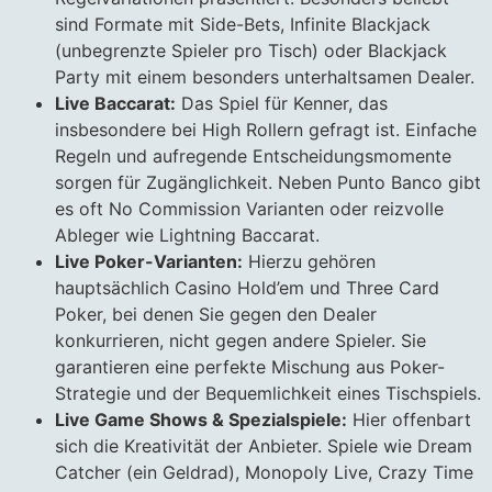
sind Formate mit Side-Bets, Infinite Blackjack
(unbegrenzte Spieler pro Tisch) oder Blackjack
Party mit einem besonders unterhaltsamen Dealer.
Live Baccarat:
Das Spiel für Kenner, das
insbesondere bei High Rollern gefragt ist. Einfache
Regeln und aufregende Entscheidungsmomente
sorgen für Zugänglichkeit. Neben Punto Banco gibt
es oft No Commission Varianten oder reizvolle
Ableger wie Lightning Baccarat.
Live Poker-Varianten:
Hierzu gehören
hauptsächlich Casino Hold’em und Three Card
Poker, bei denen Sie gegen den Dealer
konkurrieren, nicht gegen andere Spieler. Sie
garantieren eine perfekte Mischung aus Poker-
Strategie und der Bequemlichkeit eines Tischspiels.
Live Game Shows & Spezialspiele:
Hier offenbart
sich die Kreativität der Anbieter. Spiele wie Dream
Catcher (ein Geldrad), Monopoly Live, Crazy Time