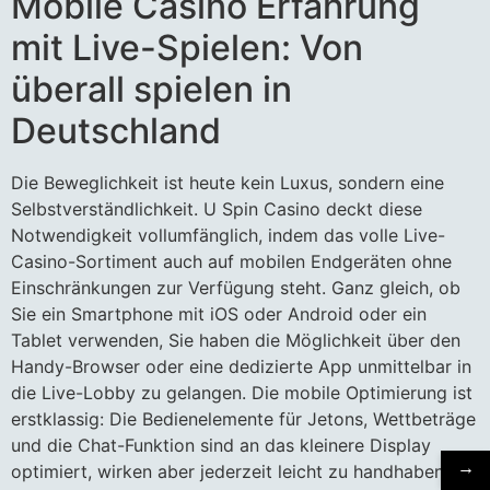
Mobile Casino Erfahrung
mit Live-Spielen: Von
überall spielen in
Deutschland
Die Beweglichkeit ist heute kein Luxus, sondern eine
Selbstverständlichkeit. U Spin Casino deckt diese
Notwendigkeit vollumfänglich, indem das volle Live-
Casino-Sortiment auch auf mobilen Endgeräten ohne
Einschränkungen zur Verfügung steht. Ganz gleich, ob
Sie ein Smartphone mit iOS oder Android oder ein
Tablet verwenden, Sie haben die Möglichkeit über den
Handy-Browser oder eine dedizierte App unmittelbar in
die Live-Lobby zu gelangen. Die mobile Optimierung ist
erstklassig: Die Bedienelemente für Jetons, Wettbeträge
und die Chat-Funktion sind an das kleinere Display
→
optimiert, wirken aber jederzeit leicht zu handhaben.