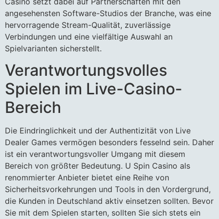
Casino setzt dabei auf Partnerschaften mit den
angesehensten Software-Studios der Branche, was eine
hervorragende Stream-Qualität, zuverlässige
Verbindungen und eine vielfältige Auswahl an
Spielvarianten sicherstellt.
Verantwortungsvolles
Spielen im Live-Casino-
Bereich
Die Eindringlichkeit und der Authentizität von Live
Dealer Games vermögen besonders fesselnd sein. Daher
ist ein verantwortungsvoller Umgang mit diesem
Bereich von größter Bedeutung. U Spin Casino als
renommierter Anbieter bietet eine Reihe von
Sicherheitsvorkehrungen und Tools in den Vordergrund,
die Kunden in Deutschland aktiv einsetzen sollten. Bevor
Sie mit dem Spielen starten, sollten Sie sich stets ein