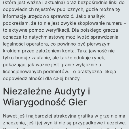
(która jest ważna i aktualna) oraz bezpośrednie linki do
odpowiednich rejestrów publicznych, gdzie można tę
informację urzędowo sprawdzić. Jako analityk
podkreślam, że to nie jest zwykłe skopiowanie numeru –
to aktywne pomoc weryfikacji. Dla polskiego gracza
oznacza to natychmiastową możliwość sprawdzenia
legalności operatora, co powinno być pierwszym
krokiem przed założeniem konta. Taka jawność nie
tylko buduje zaufanie, ale także edukuje rynek,
pokazując, jak ważne jest granie wyłącznie u
licencjonowanych podmiotów. To praktyczna lekcja
odpowiedzialności dla całej branży.
Niezależne Audyty i
Wiarygodność Gier
Nawet jeśli najbardziej atrakcyjna grafika w grze nie ma
znaczenia, jeśli jej wyniki nie są przypadkowe i uczciwe.