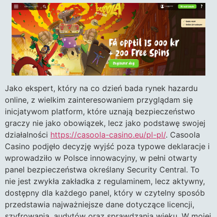
Jako ekspert, który na co dzień bada rynek hazardu
online, z wielkim zainteresowaniem przyglądam się
inicjatywom platform, które uznają bezpieczeństwo
graczy nie jako obowiązek, lecz jako podstawę swojej
działalności
https://casoola-casino.eu/pl-pl/
. Casoola
Casino podjęło decyzję wyjść poza typowe deklaracje i
wprowadziło w Polsce innowacyjny, w pełni otwarty
panel bezpieczeństwa określany Security Central. To
nie jest zwykła zakładka z regulaminem, lecz aktywny,
dostępny dla każdego panel, który w czytelny sposób
przedstawia najważniejsze dane dotyczące licencji,
szyfrowania, audytów oraz sprawdzania wieku. W mojej