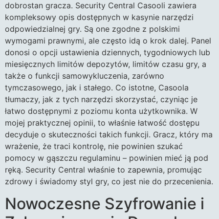
dobrostan gracza. Security Central Casooli zawiera
kompleksowy opis dostępnych w kasynie narzędzi
odpowiedzialnej gry. Są one zgodne z polskimi
wymogami prawnymi, ale często idą o krok dalej. Panel
donosi o opcji ustawienia dziennych, tygodniowych lub
miesięcznych limitów depozytów, limitów czasu gry, a
także o funkcji samowykluczenia, zarówno
tymczasowego, jak i stałego. Co istotne, Casoola
tłumaczy, jak z tych narzędzi skorzystać, czyniąc je
łatwo dostępnymi z poziomu konta użytkownika. W
mojej praktycznej opinii, to właśnie łatwość dostępu
decyduje o skuteczności takich funkcji. Gracz, który ma
wrażenie, że traci kontrolę, nie powinien szukać
pomocy w gąszczu regulaminu – powinien mieć ją pod
ręką. Security Central właśnie to zapewnia, promując
zdrowy i świadomy styl gry, co jest nie do przecenienia.
Nowoczesne Szyfrowanie i