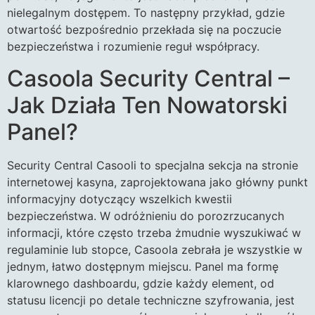
nielegalnym dostępem. To następny przykład, gdzie
otwartość bezpośrednio przekłada się na poczucie
bezpieczeństwa i rozumienie reguł współpracy.
Casoola Security Central –
Jak Działa Ten Nowatorski
Panel?
Security Central Casooli to specjalna sekcja na stronie
internetowej kasyna, zaprojektowana jako główny punkt
informacyjny dotyczący wszelkich kwestii
bezpieczeństwa. W odróżnieniu do porozrzucanych
informacji, które często trzeba żmudnie wyszukiwać w
regulaminie lub stopce, Casoola zebrała je wszystkie w
jednym, łatwo dostępnym miejscu. Panel ma formę
klarownego dashboardu, gdzie każdy element, od
statusu licencji po detale techniczne szyfrowania, jest