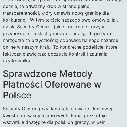
ocenie, to odważny krok w stronę pełnej
transparentności, który ustawia nową granicę dla
konkurencji. W tym tekście szczegółowo omówię, jak
działa Security Central, jakie konkretne korzyści
przynosi dla polskich graczy i dlaczego tego typu
narzędzia są przyszłością odpowiedzialnego hazardu
online w naszym kraju. To konkretne podejście, które
faktycznie zwiększa poczucie kontroli i zaufania
użytkownika.
Sprawdzone Metody
Płatności Oferowane w
Polsce
Security Central przykłada także uwagę kluczowej
kwestii transakcji finansowych. Panel prezentuje
wszystkie dostępne dla polskich graczy, w pełni