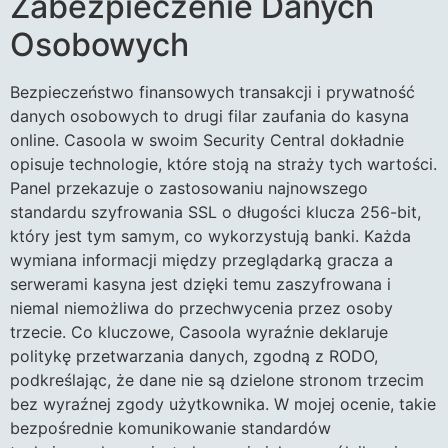
Zabezpieczenie Danych
Osobowych
Bezpieczeństwo finansowych transakcji i prywatność
danych osobowych to drugi filar zaufania do kasyna
online. Casoola w swoim Security Central dokładnie
opisuje technologie, które stoją na straży tych wartości.
Panel przekazuje o zastosowaniu najnowszego
standardu szyfrowania SSL o długości klucza 256-bit,
który jest tym samym, co wykorzystują banki. Każda
wymiana informacji między przeglądarką gracza a
serwerami kasyna jest dzięki temu zaszyfrowana i
niemal niemożliwa do przechwycenia przez osoby
trzecie. Co kluczowe, Casoola wyraźnie deklaruje
politykę przetwarzania danych, zgodną z RODO,
podkreślając, że dane nie są dzielone stronom trzecim
bez wyraźnej zgody użytkownika. W mojej ocenie, takie
bezpośrednie komunikowanie standardów