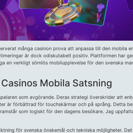
serverat många casinon prova att anpassa till den mobila e
meringar är dock odiskutabelt positiv. Plattformen har ge
inga en verkligt sömlös mobilupplevelse för den svenska mark
 Casinos Mobila Satsning
 spelaren som avgörande. Deras strategi överskrider att en
kter är förbättrad för touchskärmar och på språng. Detta b
framstår som logiskt för den dagens besökare. Jag uppfattar
ktning för svenska önskemål och tekniska möjligheter. Det r