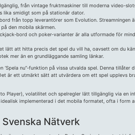
illgänglig, från vintage fruktmaskiner till moderna video-s
 lika smidigt som på stationär dator.
bord från topp leverantörer som Evolution. Streamningen är
nå på den mobila skärmen.
ackjack-bord och poker-varianter är alla utformade för mind
lätt att hitta precis det spel du vill ha, oavsett om du kän
iotek mer än en grundläggande samling länkar.
en ‘Spela nu”-funktion på vissa utvalda spel. Denna tillåter 
Det är ett utmärkt sätt att utvärdera om ett spel upplevs br
Player), volatilitet och spelregler lätt tillgänglig via en i
 idealisk implementerad i det mobila formatet, ofta i form
r Svenska Nätverk