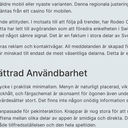
 äldre mobil eller nyaste varianten. Denna regionala juster
ntas från ett casino för mobilen.
de attityden. I motsats till att följa på trender, har Rod
 har lett till avgöranden som att föredra enkelheten i Swi
ed något sämre signal. Det är en faktum i stora delar av Sv
as reklam och kontaktvägar. All meddelanden är skapad fö
 minskad till endast de mest väsentliga delarna. Detta är e
bättrad Användbarhet
cke i praktisk minimalism. Menyn är naturligt placerad, vik
äckhåll, och färgschemat är skonsamt för ögonen även unde
 värdesätter stort. Det finns inte någon onödig information 
anpassade för pekinteraktion. Knappar är nog stora för att 
iftena mellan olika delar av appen är smidiga och direkta.
åde tillfredsställelsen och den hela speltiden.