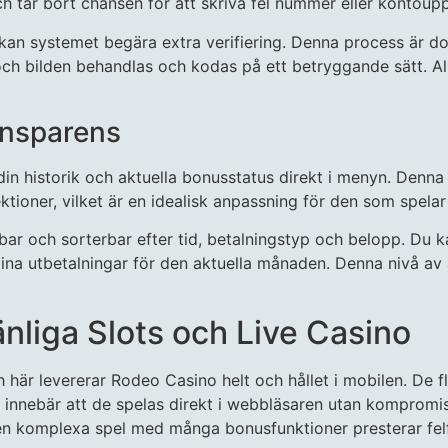
h tar bort chansen för att skriva fel nummer eller kontoupp
et kan systemet begära extra verifiering. Denna process är 
ch bilden behandlas och kodas på ett betryggande sätt. Allti
ansparens
in historik och aktuella bonusstatus direkt i menyn. Denna ty
ktioner, vilket är en idealisk anpassning för den som spelar
bar och sorterbar efter tid, betalningstyp och belopp. Du ka
dina utbetalningar för den aktuella månaden. Denna nivå av
änliga Slots och Live Casino
ch här levererar Rodeo Casino helt och hållet i mobilen. De 
 innebär att de spelas direkt i webbläsaren utan kompromisser
ven komplexa spel med många bonusfunktioner presterar felfr