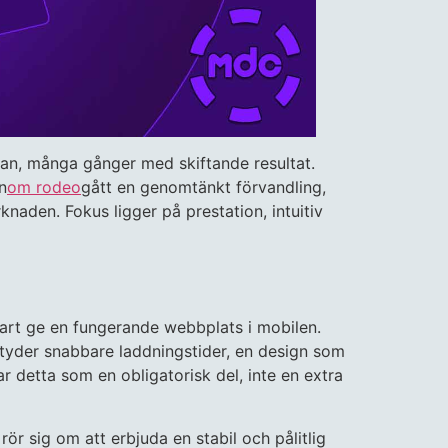
ran, många gånger med skiftande resultat.
n
om rodeo
gått en genomtänkt förvandling,
naden. Fokus ligger på prestation, intuitiv
bart ge en fungerande webbplats i mobilen.
etyder snabbare laddningstider, en design som
 detta som en obligatorisk del, inte en extra
ör sig om att erbjuda en stabil och pålitlig