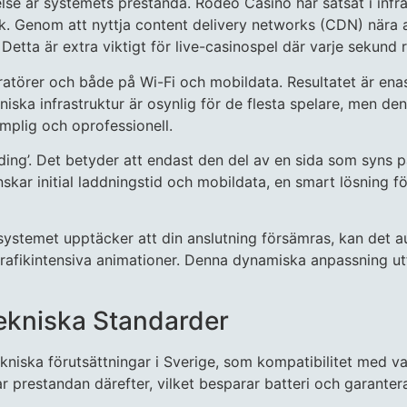
se är systemets prestanda. Rodeo Casino har satsat i infr
k. Genom att nyttja content delivery networks (CDN) nära a
 Detta är extra viktigt för live-casinospel där varje sekund 
ratörer och både på Wi-Fi och mobildata. Resultatet är en
ska infrastruktur är osynlig för de flesta spelare, men den
mplig och oprofessionell.
ading’. Det betyder att endast den del av en sida som syns 
skar initial laddningstid och mobildata, en smart lösning fö
stemet upptäcker att din anslutning försämras, kan det au
rafikintensiva animationer. Denna dynamiska anpassning ut
Tekniska Standarder
ekniska förutsättningar i Sverige, som kompatibilitet med 
 prestandan därefter, vilket besparar batteri och garantera