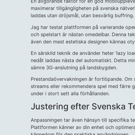
En avgörande faktor för en god mobilupplevel
maximerar tillgängligheten på svenska nätver
laddas utan dröjsmål, utan besvärlig buffring.
Jag har testat plattformen på varierande ope
och spelstart är nästan omedelbar. Denna tekni
även den mest estetiska designen kännas oty
En särskild teknik de använder heter ‘lazy lo
nedåt laddas nästa del automatiskt. Detta min
sämre 3G-anslutning på landsbygden.
Prestandaövervakningen är fortlöpande. Om sy
streams eller rekommendera spel med färre g
under i stort sett alla förhållanden.
Justering efter Svenska 
Anpassningen tar även hänsyn till specifika t
Plattformen känner av din enhet och optimerar
kännedom för den praktiska användningen.