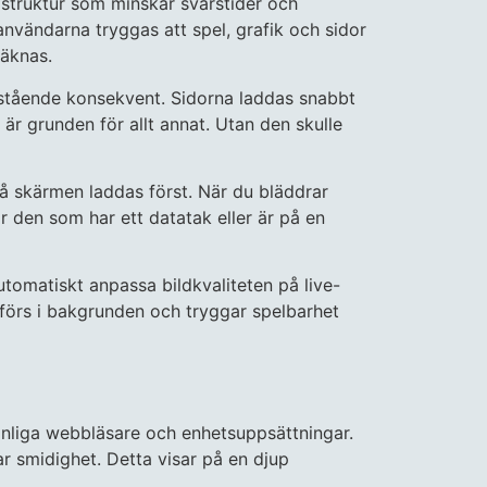
astruktur som minskar svarstider och
nvändarna tryggas att spel, grafik och sidor
räknas.
astående konsekvent. Sidorna laddas snabbt
 är grunden för allt annat. Utan den skulle
på skärmen laddas först. När du bläddrar
r den som har ett datatak eller är på en
tomatiskt anpassa bildkvaliteten på live-
förs i bakgrunden och tryggar spelbarhet
vanliga webbläsare och enhetsuppsättningar.
r smidighet. Detta visar på en djup