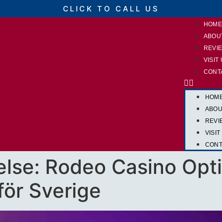
CLICK TO CALL US
HOM
ABOU
REVI
VISIT
CONT
HOM
ABOU
REVI
VISIT
CONT
else: Rodeo Casino Opt
för Sverige