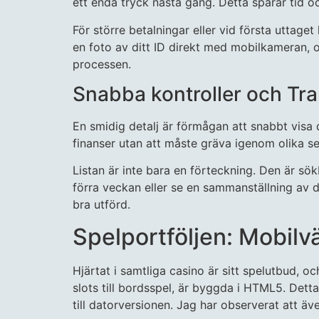
ett enda tryck nästa gång. Detta sparar tid oc
För större betalningar eller vid första uttag
en foto av ditt ID direkt med mobilkameran, o
processen.
Snabba kontroller och Tr
En smidig detalj är förmågan att snabbt visa d
finanser utan att måste gräva igenom olika se
Listan är inte bara en förteckning. Den är sök
förra veckan eller se en sammanställning av 
bra utförd.
Spelportföljen: Mobilv
Hjärtat i samtliga casino är sitt spelutbud, o
slots till bordsspel, är byggda i HTML5. Detta
till datorversionen. Jag har observerat att ä