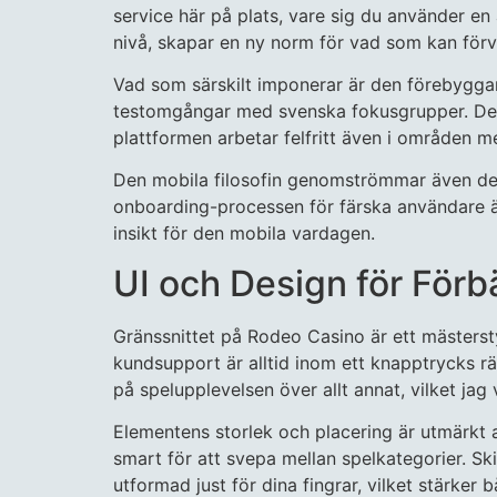
service här på plats, vare sig du använder en
nivå, skapar en ny norm för vad som kan förvä
Vad som särskilt imponerar är den förebyggan
testomgångar med svenska fokusgrupper. Detta
plattformen arbetar felfritt även i områden m
Den mobila filosofin genomströmmar även der
onboarding-processen för färska användare är
insikt för den mobila vardagen.
UI och Design för För
Gränssnittet på Rodeo Casino är ett mästersty
kundsupport är alltid inom ett knapptrycks r
på spelupplevelsen över allt annat, vilket jag
Elementens storlek och placering är utmärkt 
smart för att svepa mellan spelkategorier. Sk
utformad just för dina fingrar, vilket stärker b