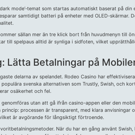
‘dark mode’-temat som startas automatiskt baserat på din e
esparar samtidigt batteri på enheter med OLED-skärmar. De
litet.
kommer sällan mer än tre klick bort från huvudmenyn till önsk
 till spelpaus alltid är synliga i sidfoten, vilket upprätthål
: Lätta Betalningar på Mobile
igaste delarna av spelandet. Rodeo Casino har effektiviser
opulära svenska alternativen som Trustly, Swish, och kortbe
erar osäkerhet och fel.
n genomföras utan att gå ifrån casino-appen eller den mobi
 princip: processen är transparent, med klara anvisningar 
vilket är avgörande för långsiktigt förtroende.
favoritbetalningsmetoder. När du har en gång använt Swish,