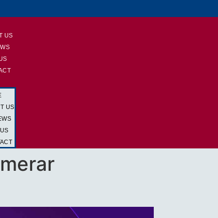
E
T US
EWS
 US
ACT
E
T US
EWS
 US
ACT
imerar