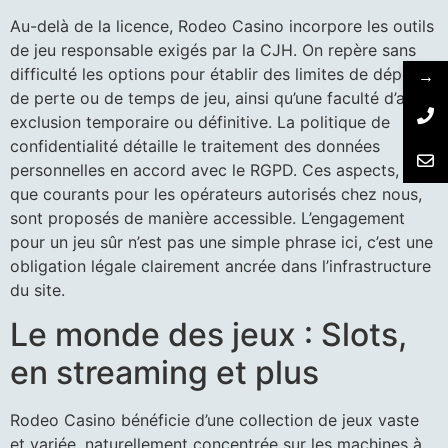
Au-delà de la licence, Rodeo Casino incorpore les outils
de jeu responsable exigés par la CJH. On repère sans
difficulté les options pour établir des limites de dépôt,
→
de perte ou de temps de jeu, ainsi qu’une faculté d’auto-
exclusion temporaire ou définitive. La politique de
confidentialité détaille le traitement des données
personnelles en accord avec le RGPD. Ces aspects, bien
que courants pour les opérateurs autorisés chez nous,
sont proposés de manière accessible. L’engagement
pour un jeu sûr n’est pas une simple phrase ici, c’est une
obligation légale clairement ancrée dans l’infrastructure
du site.
Le monde des jeux : Slots,
en streaming et plus
Rodeo Casino bénéficie d’une collection de jeux vaste
et variée, naturellement concentrée sur les machines à