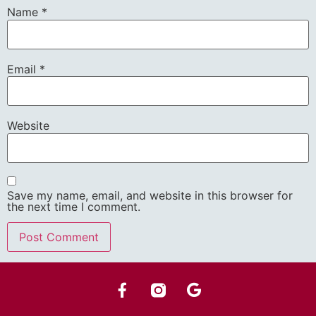
Name
*
Email
*
Website
Save my name, email, and website in this browser for
the next time I comment.