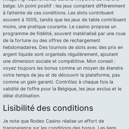
belge. Un point positif : les jeux comptent différemment
à l’atteinte de ces conditions. Les slots contribuent
souvent à 100%, tandis que les jeux de table contribuent
moins, une pratique courante. Le casino propose un
programme de fidélité, souvent matérialisé par une roue
de la fortune ou des offres de rechargement
hebdomadaires. Des tournois de slots avec des prix en
argent liquide sont organisés régulièrement, ajoutant
une dimension sociale et compétitive. Mon conseil :
voyez toujours les bonus comme un moyen de étendre
votre temps de jeu et de découvrir la plateforme, pas
comme un gain garanti. Contrôlez à chaque fois la
validité de l’offre pour la Belgique, les jeux exclus et le
délai d’utilisation.
Lisibilité des conditions
Je note que Rodeo Casino réalise un effort de
transparence sur les conditions des bonus. Les liens