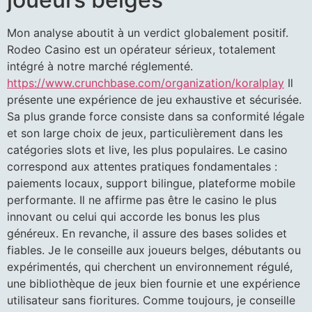
Mon analyse aboutit à un verdict globalement positif.
Rodeo Casino est un opérateur sérieux, totalement
intégré à notre marché réglementé.
https://www.crunchbase.com/organization/koralplay
Il
présente une expérience de jeu exhaustive et sécurisée.
Sa plus grande force consiste dans sa conformité légale
et son large choix de jeux, particulièrement dans les
catégories slots et live, les plus populaires. Le casino
correspond aux attentes pratiques fondamentales :
paiements locaux, support bilingue, plateforme mobile
performante. Il ne affirme pas être le casino le plus
innovant ou celui qui accorde les bonus les plus
généreux. En revanche, il assure des bases solides et
fiables. Je le conseille aux joueurs belges, débutants ou
expérimentés, qui cherchent un environnement régulé,
une bibliothèque de jeux bien fournie et une expérience
utilisateur sans fioritures. Comme toujours, je conseille