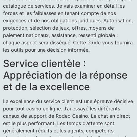
catalogue de services. Je vais examiner en détail les
forces et les faiblesses en tenant compte de nos
exigences et de nos obligations juridiques. Autorisation,
protection, sélection de jeux, offres, moyens de
paiement nationaux, assistance, ressenti globale :
chaque aspect sera disséqué. Cette étude vous fournira
les outils pour une décision informée.
Service clientèle :
Appréciation de la réponse
et de la excellence
La excellence du service client est une épreuve décisive
pour tout casino en ligne. J’ai essayé les différents
canaux de support de Rodeo Casino. Le chat en direct
est le plus performant. Les temps d’attente sont
généralement réduits et les agents, compétents,