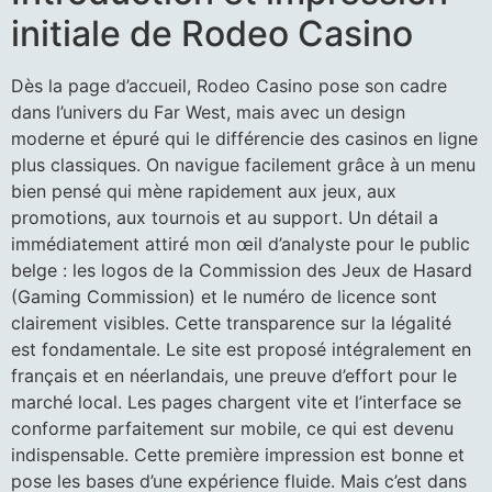
initiale de Rodeo Casino
Dès la page d’accueil, Rodeo Casino pose son cadre
dans l’univers du Far West, mais avec un design
moderne et épuré qui le différencie des casinos en ligne
plus classiques. On navigue facilement grâce à un menu
bien pensé qui mène rapidement aux jeux, aux
promotions, aux tournois et au support. Un détail a
immédiatement attiré mon œil d’analyste pour le public
belge : les logos de la Commission des Jeux de Hasard
(Gaming Commission) et le numéro de licence sont
clairement visibles. Cette transparence sur la légalité
est fondamentale. Le site est proposé intégralement en
français et en néerlandais, une preuve d’effort pour le
marché local. Les pages chargent vite et l’interface se
conforme parfaitement sur mobile, ce qui est devenu
indispensable. Cette première impression est bonne et
pose les bases d’une expérience fluide. Mais c’est dans