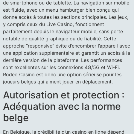
de smartphone ou de tablette. La navigation sur mobile
est fluide, avec un menu hamburger bien conçu qui
donne accès à toutes les sections principales. Les jeux,
y compris ceux du Live Casino, fonctionnent
parfaitement depuis le navigateur mobile, sans perte
notable de qualité graphique ou de fiabilité. Cette
approche “responsive” évite d’encombrer l’appareil avec
une application supplémentaire et garantit un accès à la
dernière version de la plateforme. Les performances
sont excellentes sur les connexions 4G/5G et Wi-Fi.
Rodeo Casino est donc une option sérieuse pour les
joueurs belges qui aiment jouer en déplacement.
Autorisation et protection :
Adéquation avec la norme
belge
En Belgique, la crédibilité d’un casino en ligne dépend