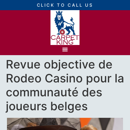
CLICK TO CALL US
Revue objective de
Rodeo Casino pour la
communauté des
joueurs belges