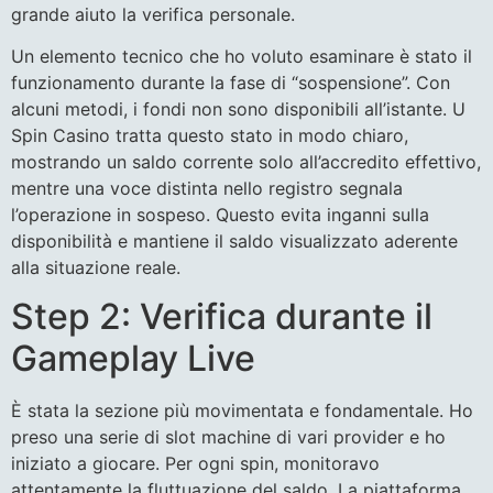
grande aiuto la verifica personale.
Un elemento tecnico che ho voluto esaminare è stato il
funzionamento durante la fase di “sospensione”. Con
alcuni metodi, i fondi non sono disponibili all’istante. U
Spin Casino tratta questo stato in modo chiaro,
mostrando un saldo corrente solo all’accredito effettivo,
mentre una voce distinta nello registro segnala
l’operazione in sospeso. Questo evita inganni sulla
disponibilità e mantiene il saldo visualizzato aderente
alla situazione reale.
Step 2: Verifica durante il
Gameplay Live
È stata la sezione più movimentata e fondamentale. Ho
preso una serie di slot machine di vari provider e ho
iniziato a giocare. Per ogni spin, monitoravo
attentamente la fluttuazione del saldo. La piattaforma