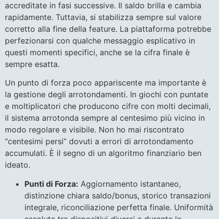
accreditate in fasi successive. Il saldo brilla e cambia
rapidamente. Tuttavia, si stabilizza sempre sul valore
corretto alla fine della feature. La piattaforma potrebbe
perfezionarsi con qualche messaggio esplicativo in
questi momenti specifici, anche se la cifra finale è
sempre esatta.
Un punto di forza poco appariscente ma importante è
la gestione degli arrotondamenti. In giochi con puntate
e moltiplicatori che producono cifre con molti decimali,
il sistema arrotonda sempre al centesimo più vicino in
modo regolare e visibile. Non ho mai riscontrato
“centesimi persi” dovuti a errori di arrotondamento
accumulati. È il segno di un algoritmo finanziario ben
ideato.
Punti di Forza:
Aggiornamento istantaneo,
distinzione chiara saldo/bonus, storico transazioni
integrale, riconciliazione perfetta finale. Uniformità
assoluta tra dispositivi diversi e durante le