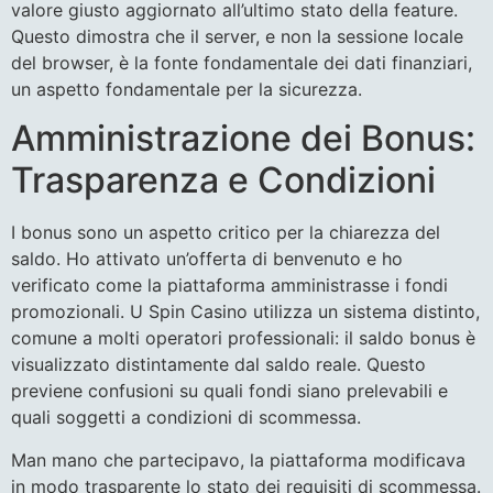
valore giusto aggiornato all’ultimo stato della feature.
Questo dimostra che il server, e non la sessione locale
del browser, è la fonte fondamentale dei dati finanziari,
un aspetto fondamentale per la sicurezza.
Amministrazione dei Bonus:
Trasparenza e Condizioni
I bonus sono un aspetto critico per la chiarezza del
saldo. Ho attivato un’offerta di benvenuto e ho
verificato come la piattaforma amministrasse i fondi
promozionali. U Spin Casino utilizza un sistema distinto,
comune a molti operatori professionali: il saldo bonus è
visualizzato distintamente dal saldo reale. Questo
previene confusioni su quali fondi siano prelevabili e
quali soggetti a condizioni di scommessa.
Man mano che partecipavo, la piattaforma modificava
in modo trasparente lo stato dei requisiti di scommessa.