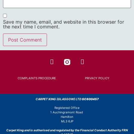
Save my name, email, and website in this browser for
the next time I comment.
COMPLAINTS PROCEDURE
PRIVACY POLICY
CARPET KING (GLASGOW) LTD
SC600457
Registered Office
1 Auchingramont Road
Hamilton
ML3 6JP
Carpet King and is authorised and regulated by the Financial Conduct Authority FRN