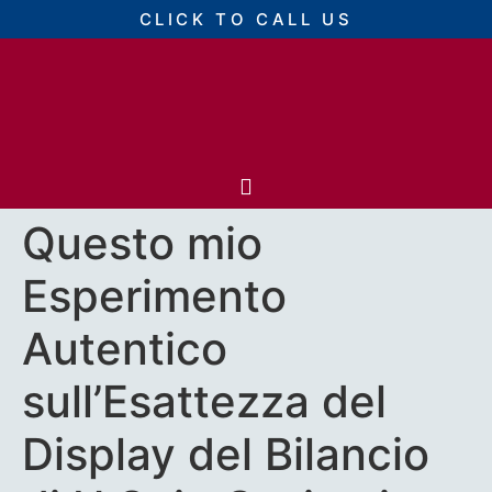
CLICK TO CALL US
ABOUT US
Questo mio
Esperimento
Autentico
sull’Esattezza del
Display del Bilancio