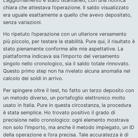
chiara che attestava l’operazione. Il saldo visualizzato
era uguale esattamente a quello che avevo depositato,
senza variazioni.
Ho ripetuto l’operazione con un ulteriore versamento
più piccolo, per testare la stabilità. Pure qui, il risultato è
stato pienamente conforme alle mie aspettative. La
piattaforma indicava sia l’importo del versamento
singolo nello cronologico, sia il saldo totale rinnovato.
Questo primo step non ha rivelato alcuna anomalia nel
calcolo dei soldi in arrivo.
Per spingere oltre il test, ho fatto un terzo deposito con
un metodo diverso, un portafoglio elettronico molto
usato in Italia. Pure in questa circostanza, la procedura
è stata semplice. Ho trovato positivo il grado di
precisione nello cronologico: ogni elemento mostrava
non solo l’importo, ma anche il metodo impiegato, un ID
della operazione e l’ora precisa. Tale accuratezza è di