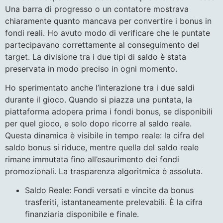
Una barra di progresso o un contatore mostrava
chiaramente quanto mancava per convertire i bonus in
fondi reali. Ho avuto modo di verificare che le puntate
partecipavano correttamente al conseguimento del
target. La divisione tra i due tipi di saldo è stata
preservata in modo preciso in ogni momento.
Ho sperimentato anche l’interazione tra i due saldi
durante il gioco. Quando si piazza una puntata, la
piattaforma adopera prima i fondi bonus, se disponibili
per quel gioco, e solo dopo ricorre al saldo reale.
Questa dinamica è visibile in tempo reale: la cifra del
saldo bonus si riduce, mentre quella del saldo reale
rimane immutata fino all’esaurimento dei fondi
promozionali. La trasparenza algoritmica è assoluta.
Saldo Reale: Fondi versati e vincite da bonus
trasferiti, istantaneamente prelevabili. È la cifra
finanziaria disponibile e finale.