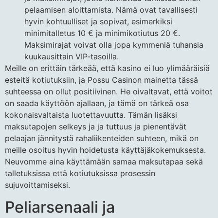
pelaamisen aloittamista. Nämä ovat tavallisesti
hyvin kohtuulliset ja sopivat, esimerkiksi
minimitalletus 10 € ja minimikotiutus 20 €.
Maksimirajat voivat olla jopa kymmeniä tuhansia
kuukausittain VIP-tasoilla.
Meille on erittäin tärkeää, että kasino ei luo ylimääräisiä
esteitä kotiutuksiin, ja Possu Casinon mainetta tässä
suhteessa on ollut positiivinen. He oivaltavat, että voitot
on saada käyttöön ajallaan, ja tämä on tärkeä osa
kokonaisvaltaista luotettavuutta. Tämän lisäksi
maksutapojen selkeys ja ja tuttuus ja pienentävät
pelaajan jännitystä rahaliikenteiden suhteen, mikä on
meille osoitus hyvin hoidetusta käyttäjäkokemuksesta.
Neuvomme aina käyttämään samaa maksutapaa sekä
talletuksissa että kotiutuksissa prosessin
sujuvoittamiseksi.
Peliarsenaali ja