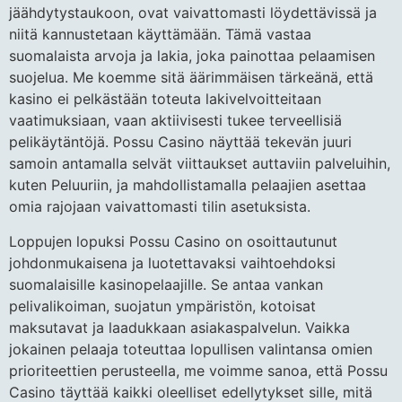
jäähdytystaukoon, ovat vaivattomasti löydettävissä ja
niitä kannustetaan käyttämään. Tämä vastaa
suomalaista arvoja ja lakia, joka painottaa pelaamisen
suojelua. Me koemme sitä äärimmäisen tärkeänä, että
kasino ei pelkästään toteuta lakivelvoitteitaan
vaatimuksiaan, vaan aktiivisesti tukee terveellisiä
pelikäytäntöjä. Possu Casino näyttää tekevän juuri
samoin antamalla selvät viittaukset auttaviin palveluihin,
kuten Peluuriin, ja mahdollistamalla pelaajien asettaa
omia rajojaan vaivattomasti tilin asetuksista.
Loppujen lopuksi Possu Casino on osoittautunut
johdonmukaisena ja luotettavaksi vaihtoehdoksi
suomalaisille kasinopelaajille. Se antaa vankan
pelivalikoiman, suojatun ympäristön, kotoisat
maksutavat ja laadukkaan asiakaspalvelun. Vaikka
jokainen pelaaja toteuttaa lopullisen valintansa omien
prioriteettien perusteella, me voimme sanoa, että Possu
Casino täyttää kaikki oleelliset edellytykset sille, mitä