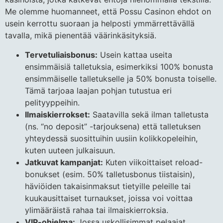
Me olemme huomanneet, että Possu Casinon ehdot on
usein kerrottu suoraan ja helposti ymmärrettävällä
tavalla, mikä pienentää väärinkäsityksiä.
Tervetuliaisbonus:
Usein kattaa useita
ensimmäisiä talletuksia, esimerkiksi 100% bonusta
ensimmäiselle talletukselle ja 50% bonusta toiselle.
Tämä tarjoaa laajan pohjan tutustua eri
pelityyppeihin.
Ilmaiskierrokset:
Saatavilla sekä ilman talletusta
(ns. “no deposit” -tarjouksena) että talletuksen
yhteydessä suosittuihin uusiin kolikkopeleihin,
kuten uuteen julkaisuun.
Jatkuvat kampanjat:
Kuten viikoittaiset reload-
bonukset (esim. 50% talletusbonus tiistaisin),
häviöiden takaisinmaksut tietyille peleille tai
kuukausittaiset turnaukset, joissa voi voittaa
ylimääräistä rahaa tai ilmaiskierroksia.
VIP-ohjelma:
Jossa uskollisimmat pelaajat