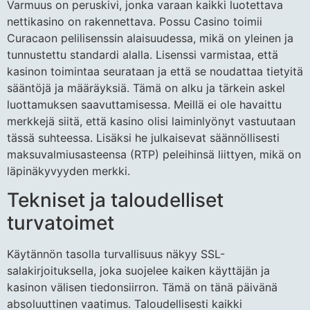
Varmuus on peruskivi, jonka varaan kaikki luotettava
nettikasino on rakennettava. Possu Casino toimii
Curacaon pelilisenssin alaisuudessa, mikä on yleinen ja
tunnustettu standardi alalla. Lisenssi varmistaa, että
kasinon toimintaa seurataan ja että se noudattaa tietyitä
sääntöjä ja määräyksiä. Tämä on alku ja tärkein askel
luottamuksen saavuttamisessa. Meillä ei ole havaittu
merkkejä siitä, että kasino olisi laiminlyönyt vastuutaan
tässä suhteessa. Lisäksi he julkaisevat säännöllisesti
maksuvalmiusasteensa (RTP) peleihinsä liittyen, mikä on
läpinäkyvyyden merkki.
Tekniset ja taloudelliset
turvatoimet
Käytännön tasolla turvallisuus näkyy SSL-
salakirjoituksella, joka suojelee kaiken käyttäjän ja
kasinon välisen tiedonsiirron. Tämä on tänä päivänä
absoluuttinen vaatimus. Taloudellisesti kaikki