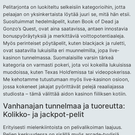
Pelitarjonta on luokiteltu selkeisiin kategorioihin, jotta
pelaajan on yksinkertaista löytää juuri se, mitä hän etsii.
Suosituimmat hedelmäpelit, kuten Book of Dead ja
Gonzo’s Quest, ovat aina saatavissa, antaen innostavia
bonuspyöräytyksiä ja merkittäviä voittopotentiaaleja.
Myös perinteiset pöytäpelit, kuten blackjack ja ruletti,
ovat saatavilla lukuisilla eri muunnelmilla, jopa live-
kasinon tunnelmassa. Suomalaisille varsin tärkeä
kategoria on varmasti pokeri, jota voi kokeilla lukuisissa
muodoissa, kuten Texas Hold’emissa tai videopokerissa.
Me kehotamme tutustumaan myös live-kasinon osioon,
jossa kokeneet jakajat pyörittävät pelejä reaaliajassa
studiosta – tämä välittää aidon kasinon fiiliksen kotiin.
Vanhanajan tunnelmaa ja tuoreutta:
Kolikko- ja jackpot-pelit
Erityisesti mielenkiintoista on pelivalikoiman laajuus.
Pelien keskuudessa on sisällä myös arcade-tyylisiä