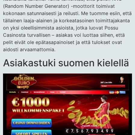
(Random Number Generator) -moottorit toimivat
kokonaan satunnaisesti ja reilusti. Me tuomme esiin, että
tällainen laaja-alainen ja korkeatasoinen toimittajakanta
on yksi oleellisimmista asioista, jotka luovat Possu
Casinosta turvallisen – asiakas voi luottaa siihen, että
pelit eivät ole epätasapainoiset ja että tulokset ovat
aidosti arvaamattomia.
Asiakastuki suomen kielellä