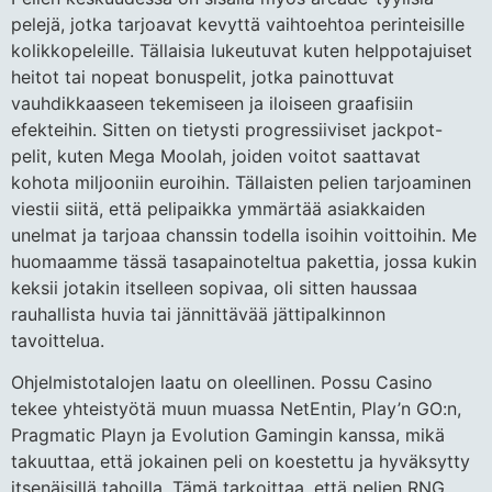
pelejä, jotka tarjoavat kevyttä vaihtoehtoa perinteisille
kolikkopeleille. Tällaisia lukeutuvat kuten helppotajuiset
heitot tai nopeat bonuspelit, jotka painottuvat
vauhdikkaaseen tekemiseen ja iloiseen graafisiin
efekteihin. Sitten on tietysti progressiiviset jackpot-
pelit, kuten Mega Moolah, joiden voitot saattavat
kohota miljooniin euroihin. Tällaisten pelien tarjoaminen
viestii siitä, että pelipaikka ymmärtää asiakkaiden
unelmat ja tarjoaa chanssin todella isoihin voittoihin. Me
huomaamme tässä tasapainoteltua pakettia, jossa kukin
keksii jotakin itselleen sopivaa, oli sitten haussaa
rauhallista huvia tai jännittävää jättipalkinnon
tavoittelua.
Ohjelmistotalojen laatu on oleellinen. Possu Casino
tekee yhteistyötä muun muassa NetEntin, Play’n GO:n,
Pragmatic Playn ja Evolution Gamingin kanssa, mikä
takuuttaa, että jokainen peli on koestettu ja hyväksytty
itsenäisillä tahoilla. Tämä tarkoittaa, että pelien RNG