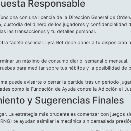
Apuesta Responsable
 funciona con una licencia de la Dirección General de Orde
, custodia del dinero de los jugadores y confidencialidad d
s las transacciones y tu detalles personal.
tra faceta esencial. Lyra Bet debe poner a tu disposición h
erminar un máximo de consumo diario, semanal o mensual.
ruebas para meditar sobre tus hábitos y la posibilidad de 
ma puede avisarte o cerrar la partida tras un período juga
dades como la Fundación de Ayuda contra la Adicción al Ju
imiento y Sugerencias Finales
ugar. La estrategia más prudente es comenzar con juegos si
 (RNG) te ayudan asimilar la mecánica sin demasiada presió