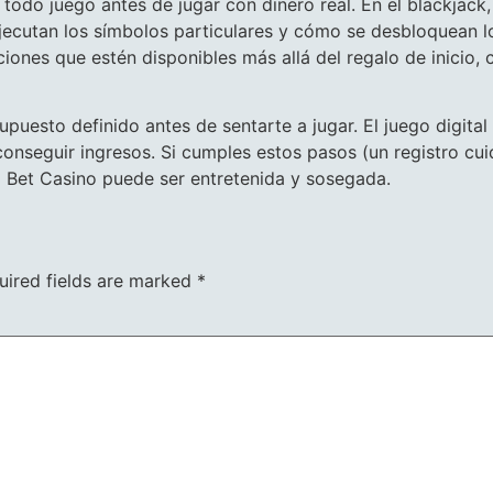
 todo juego antes de jugar con dinero real. En el blackjac
ejecutan los símbolos particulares y cómo se desbloquean l
aciones que estén disponibles más allá del regalo de inic
supuesto definido antes de sentarte a jugar. El juego digi
nseguir ingresos. Si cumples estos pasos (un registro cui
ra Bet Casino puede ser entretenida y sosegada.
uired fields are marked
*