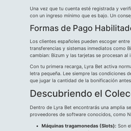
Una vez que tu cuenta esté registrada y veri
con un ingreso mínimo que es bajo. Un consejo
Formas de Pago Habilitad
Los clientes españoles pueden escoger entre 
transferencias y sistemas inmediatos como Biz
cambian: Bizum y las tarjetas se procesan al i
Con tu primera recarga, Lyra Bet activa norm
letra pequeña. Lee siempre las condiciones 
que jugar la cantidad de la bonificación antes
Descubriendo el Colec
Dentro de Lyra Bet encontrarás una amplia sel
proveedores de software conocidos, como NetE
Máquinas tragamonedas (Slots):
Son el