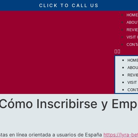
CLICK TO CALL US
HOM
ABOU
REVI
VISIT
CONT
HOM
ABOU
REVI
VISIT
CONT
 Cómo Inscribirse y Emp
tas en línea orientada a usuarios de España
https://lyra-b