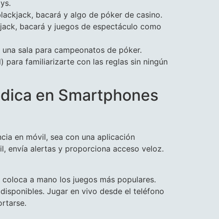
ys.
lackjack, bacará y algo de póker de casino.
ckjack, bacará y juegos de espectáculo como
s una sala para campeonatos de póker.
 para familiarizarte con las reglas sin ningún
lúdica en Smartphones
cia en móvil, sea con una aplicación
l, envía alertas y proporciona acceso veloz.
n coloca a mano los juegos más populares.
 disponibles. Jugar en vivo desde el teléfono
ortarse.