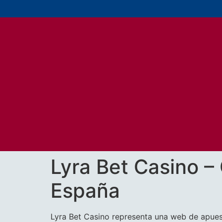
Lyra Bet Casino –
España
Lyra Bet Casino representa una web de apues