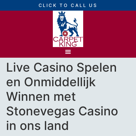
CLICK TO CALL US
Live Casino Spelen
en Onmiddellijk
Winnen met
Stonevegas Casino
in ons land