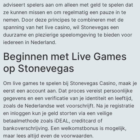
adviseert spelers aan om alleen met geld te spelen dat
ze kunnen missen en om regelmatig een pauze in te
nemen. Door deze principes te combineren met de
spanning van het live casino, wil Stonevegas een
duurzame en plezierige speelomgeving te bieden voor
iedereen in Nederland.
Beginnen met Live Games
op Stonevegas
Om live games te spelen bij Stonevegas Casino, maak je
eerst een account aan. Dat proces vereist persoonlijke
gegevens en een verificatie van je identiteit en leeftijd,
zoals de Nederlandse wet voorschrijft. Na je registratie
en inloggen kun je geld storten via een veilige
betaalmethode zoals iDEAL, creditcard of
bankoverschrijving. Een welkomstbonus is mogelijk,
maar lees altijd even de voorwaarden.