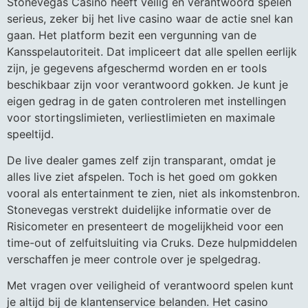
Stonevegas Casino heeft veilig en verantwoord spelen
serieus, zeker bij het live casino waar de actie snel kan
gaan. Het platform bezit een vergunning van de
Kansspelautoriteit. Dat impliceert dat alle spellen eerlijk
zijn, je gegevens afgeschermd worden en er tools
beschikbaar zijn voor verantwoord gokken. Je kunt je
eigen gedrag in de gaten controleren met instellingen
voor stortingslimieten, verliestlimieten en maximale
speeltijd.
De live dealer games zelf zijn transparant, omdat je
alles live ziet afspelen. Toch is het goed om gokken
vooral als entertainment te zien, niet als inkomstenbron.
Stonevegas verstrekt duidelijke informatie over de
Risicometer en presenteert de mogelijkheid voor een
time-out of zelfuitsluiting via Cruks. Deze hulpmiddelen
verschaffen je meer controle over je spelgedrag.
Met vragen over veiligheid of verantwoord spelen kunt
je altijd bij de klantenservice belanden. Het casino