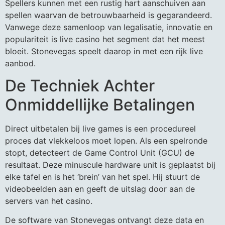
Spellers kunnen met een rustig hart aanschuiven aan
spellen waarvan de betrouwbaarheid is gegarandeerd.
Vanwege deze samenloop van legalisatie, innovatie en
populariteit is live casino het segment dat het meest
bloeit. Stonevegas speelt daarop in met een rijk live
aanbod.
De Techniek Achter
Onmiddellijke Betalingen
Direct uitbetalen bij live games is een procedureel
proces dat vlekkeloos moet lopen. Als een spelronde
stopt, detecteert de Game Control Unit (GCU) de
resultaat. Deze minuscule hardware unit is geplaatst bij
elke tafel en is het ‘brein’ van het spel. Hij stuurt de
videobeelden aan en geeft de uitslag door aan de
servers van het casino.
De software van Stonevegas ontvangt deze data en