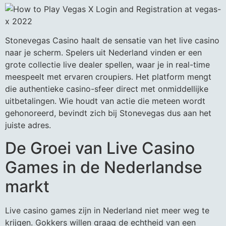
Stonevegas Casino haalt de sensatie van het live casino
naar je scherm. Spelers uit Nederland vinden er een
grote collectie live dealer spellen, waar je in real-time
meespeelt met ervaren croupiers. Het platform mengt
die authentieke casino-sfeer direct met onmiddellijke
uitbetalingen. Wie houdt van actie die meteen wordt
gehonoreerd, bevindt zich bij Stonevegas dus aan het
juiste adres.
De Groei van Live Casino
Games in de Nederlandse
markt
Live casino games zijn in Nederland niet meer weg te
krijgen. Gokkers willen graag de echtheid van een