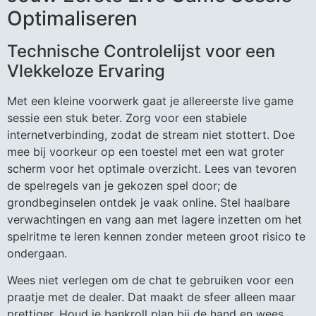
Optimaliseren
Technische Controlelijst voor een
Vlekkeloze Ervaring
Met een kleine voorwerk gaat je allereerste live game
sessie een stuk beter. Zorg voor een stabiele
internetverbinding, zodat de stream niet stottert. Doe
mee bij voorkeur op een toestel met een wat groter
scherm voor het optimale overzicht. Lees van tevoren
de spelregels van je gekozen spel door; de
grondbeginselen ontdek je vaak online. Stel haalbare
verwachtingen en vang aan met lagere inzetten om het
spelritme te leren kennen zonder meteen groot risico te
ondergaan.
Wees niet verlegen om de chat te gebruiken voor een
praatje met de dealer. Dat maakt de sfeer alleen maar
prettiger. Houd je bankroll plan bij de hand en wees