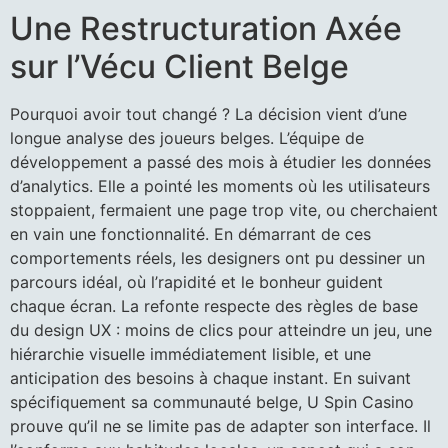
Une Restructuration Axée
sur l’Vécu Client Belge
Pourquoi avoir tout changé ? La décision vient d’une
longue analyse des joueurs belges. L’équipe de
développement a passé des mois à étudier les données
d’analytics. Elle a pointé les moments où les utilisateurs
stoppaient, fermaient une page trop vite, ou cherchaient
en vain une fonctionnalité. En démarrant de ces
comportements réels, les designers ont pu dessiner un
parcours idéal, où l’rapidité et le bonheur guident
chaque écran. La refonte respecte des règles de base
du design UX : moins de clics pour atteindre un jeu, une
hiérarchie visuelle immédiatement lisible, et une
anticipation des besoins à chaque instant. En suivant
spécifiquement sa communauté belge, U Spin Casino
prouve qu’il ne se limite pas de adapter son interface. Il