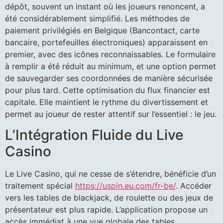
dépôt, souvent un instant où les joueurs renoncent, a
été considérablement simplifié. Les méthodes de
paiement privilégiés en Belgique (Bancontact, carte
bancaire, portefeuilles électroniques) apparaissent en
premier, avec des icônes reconnaissables. Le formulaire
à remplir a été réduit au minimum, et une option permet
de sauvegarder ses coordonnées de manière sécurisée
pour plus tard. Cette optimisation du flux financier est
capitale. Elle maintient le rythme du divertissement et
permet au joueur de rester attentif sur l’essentiel : le jeu.
L’Intégration Fluide du Live
Casino
Le Live Casino, qui ne cesse de s’étendre, bénéficie d’un
traitement spécial
https://uspin.eu.com/fr-be/
. Accéder
vers les tables de blackjack, de roulette ou des jeux de
présentateur est plus rapide. L’application propose un
accès immédiat à une vue globale des tables