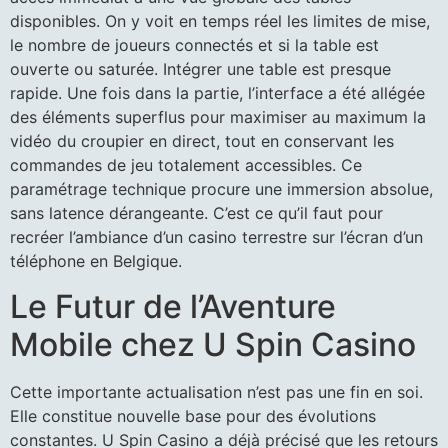
disponibles. On y voit en temps réel les limites de mise,
le nombre de joueurs connectés et si la table est
ouverte ou saturée. Intégrer une table est presque
rapide. Une fois dans la partie, l’interface a été allégée
des éléments superflus pour maximiser au maximum la
vidéo du croupier en direct, tout en conservant les
commandes de jeu totalement accessibles. Ce
paramétrage technique procure une immersion absolue,
sans latence dérangeante. C’est ce qu’il faut pour
recréer l’ambiance d’un casino terrestre sur l’écran d’un
téléphone en Belgique.
Le Futur de l’Aventure
Mobile chez U Spin Casino
Cette importante actualisation n’est pas une fin en soi.
Elle constitue nouvelle base pour des évolutions
constantes. U Spin Casino a déjà précisé que les retours