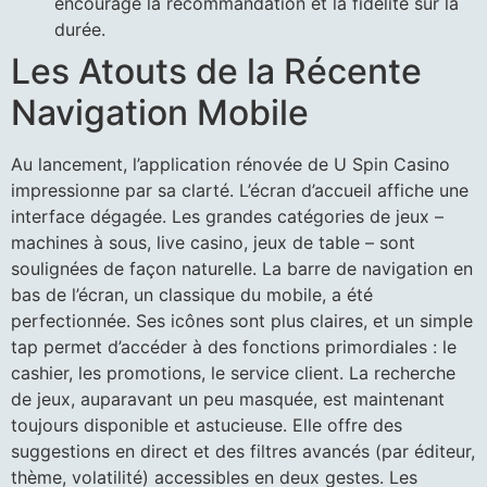
encourage la recommandation et la fidélité sur la
durée.
Les Atouts de la Récente
Navigation Mobile
Au lancement, l’application rénovée de U Spin Casino
impressionne par sa clarté. L’écran d’accueil affiche une
interface dégagée. Les grandes catégories de jeux –
machines à sous, live casino, jeux de table – sont
soulignées de façon naturelle. La barre de navigation en
bas de l’écran, un classique du mobile, a été
perfectionnée. Ses icônes sont plus claires, et un simple
tap permet d’accéder à des fonctions primordiales : le
cashier, les promotions, le service client. La recherche
de jeux, auparavant un peu masquée, est maintenant
toujours disponible et astucieuse. Elle offre des
suggestions en direct et des filtres avancés (par éditeur,
thème, volatilité) accessibles en deux gestes. Les