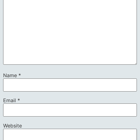
Name
*
Email
*
Website