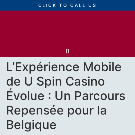
CLICK TO CALL US
ABOUT US
L’Expérience Mobile
de U Spin Casino
Évolue : Un Parcours
Repensée pour la
Belgique