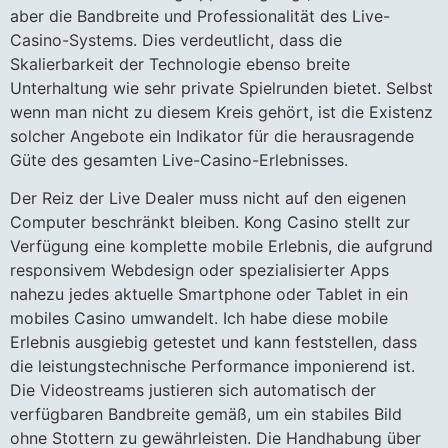
aber die Bandbreite und Professionalität des Live-
Casino-Systems. Dies verdeutlicht, dass die
Skalierbarkeit der Technologie ebenso breite
Unterhaltung wie sehr private Spielrunden bietet. Selbst
wenn man nicht zu diesem Kreis gehört, ist die Existenz
solcher Angebote ein Indikator für die herausragende
Güte des gesamten Live-Casino-Erlebnisses.
Der Reiz der Live Dealer muss nicht auf den eigenen
Computer beschränkt bleiben. Kong Casino stellt zur
Verfügung eine komplette mobile Erlebnis, die aufgrund
responsivem Webdesign oder spezialisierter Apps
nahezu jedes aktuelle Smartphone oder Tablet in ein
mobiles Casino umwandelt. Ich habe diese mobile
Erlebnis ausgiebig getestet und kann feststellen, dass
die leistungstechnische Performance imponierend ist.
Die Videostreams justieren sich automatisch der
verfügbaren Bandbreite gemäß, um ein stabiles Bild
ohne Stottern zu gewährleisten. Die Handhabung über