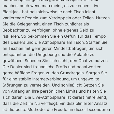
machen, auch wenn man meint, es zu kennen. Live
Blackjack hat beispielsweise je nach Tisch leicht
variierende Regeln zum Verdoppeln oder Teilen. Nutzen
Sie die Gelegenheit, einen Tisch zunächst als
Beobachter zu verfolgen, ohne eigenes Geld zu
riskieren. So bekommen Sie ein Gefühl für das Tempo
des Dealers und die Atmosphäre am Tisch. Starten Sie
an Tischen mit geringeren Mindestbeträgen, um sich
entspannt an die Umgebung und die Abläufe zu
gewöhnen. Scheuen Sie sich nicht, den Chat zu nutzen.
Die Dealer sind freundliche Profis und beantworten
gerne höfliche Fragen zu den Grundregeln. Sorgen Sie
für eine stabile Internetverbindung, um ungewollte
Störungen zu vermeiden. Und schließlich: Setzen Sie
von Anfang an Ihre persönlichen Limits und halten Sie
sich daran. Die Live-Atmosphäre ist derart mitreißend,
dass die Zeit im Nu verfliegt. Ein disziplinierter Ansatz
ist die beste Methode, die Freude an dieser besonderen