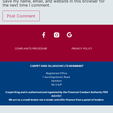
Save my name, email, and website in this browser for
the next time I comment.
COMPLAINTS PROCEDURE
PRIVACY POLICY
CARPET KING (GLASGOW) LTD
SC600457
Registered Office
1 Auchingramont Road
Hamilton
ML3 6JP
Carpet King and is authorised and regulated by the Financial Conduct Authority FRN
943747.
We act as a credit broker not a lender and offer finance from a panel of lenders
.