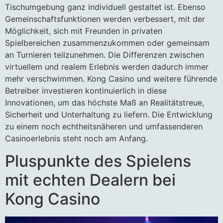
Tischumgebung ganz individuell gestaltet ist. Ebenso
Gemeinschaftsfunktionen werden verbessert, mit der
Möglichkeit, sich mit Freunden in privaten
Spielbereichen zusammenzukommen oder gemeinsam
an Turnieren teilzunehmen. Die Differenzen zwischen
virtuellem und realem Erlebnis werden dadurch immer
mehr verschwimmen. Kong Casino und weitere führende
Betreiber investieren kontinuierlich in diese
Innovationen, um das höchste Maß an Realitätstreue,
Sicherheit und Unterhaltung zu liefern. Die Entwicklung
zu einem noch echtheitsnäheren und umfassenderen
Casinoerlebnis steht noch am Anfang.
Pluspunkte des Spielens
mit echten Dealern bei
Kong Casino