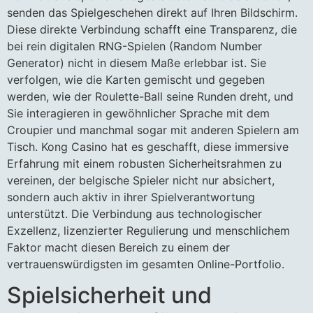
senden das Spielgeschehen direkt auf Ihren Bildschirm.
Diese direkte Verbindung schafft eine Transparenz, die
bei rein digitalen RNG-Spielen (Random Number
Generator) nicht in diesem Maße erlebbar ist. Sie
verfolgen, wie die Karten gemischt und gegeben
werden, wie der Roulette-Ball seine Runden dreht, und
Sie interagieren in gewöhnlicher Sprache mit dem
Croupier und manchmal sogar mit anderen Spielern am
Tisch. Kong Casino hat es geschafft, diese immersive
Erfahrung mit einem robusten Sicherheitsrahmen zu
vereinen, der belgische Spieler nicht nur absichert,
sondern auch aktiv in ihrer Spielverantwortung
unterstützt. Die Verbindung aus technologischer
Exzellenz, lizenzierter Regulierung und menschlichem
Faktor macht diesen Bereich zu einem der
vertrauenswürdigsten im gesamten Online-Portfolio.
Spielsicherheit und