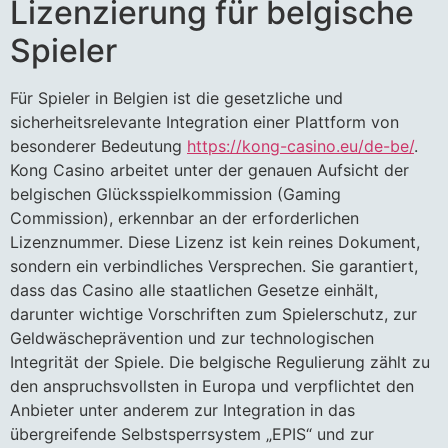
Lizenzierung für belgische
Spieler
Für Spieler in Belgien ist die gesetzliche und
sicherheitsrelevante Integration einer Plattform von
besonderer Bedeutung
https://kong-casino.eu/de-be/
.
Kong Casino arbeitet unter der genauen Aufsicht der
belgischen Glücksspielkommission (Gaming
Commission), erkennbar an der erforderlichen
Lizenznummer. Diese Lizenz ist kein reines Dokument,
sondern ein verbindliches Versprechen. Sie garantiert,
dass das Casino alle staatlichen Gesetze einhält,
darunter wichtige Vorschriften zum Spielerschutz, zur
Geldwäscheprävention und zur technologischen
Integrität der Spiele. Die belgische Regulierung zählt zu
den anspruchsvollsten in Europa und verpflichtet den
Anbieter unter anderem zur Integration in das
übergreifende Selbstsperrsystem „EPIS“ und zur