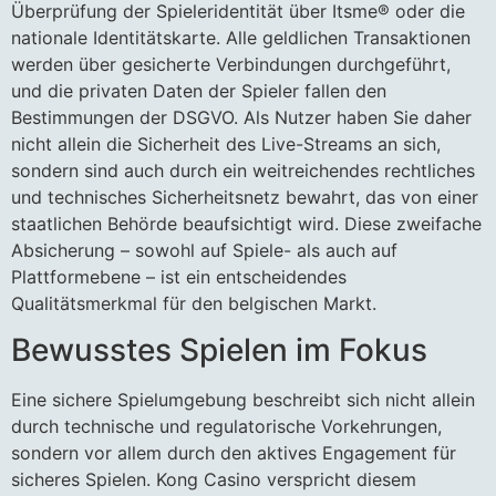
Überprüfung der Spieleridentität über Itsme® oder die
nationale Identitätskarte. Alle geldlichen Transaktionen
werden über gesicherte Verbindungen durchgeführt,
und die privaten Daten der Spieler fallen den
Bestimmungen der DSGVO. Als Nutzer haben Sie daher
nicht allein die Sicherheit des Live-Streams an sich,
sondern sind auch durch ein weitreichendes rechtliches
und technisches Sicherheitsnetz bewahrt, das von einer
staatlichen Behörde beaufsichtigt wird. Diese zweifache
Absicherung – sowohl auf Spiele- als auch auf
Plattformebene – ist ein entscheidendes
Qualitätsmerkmal für den belgischen Markt.
Bewusstes Spielen im Fokus
Eine sichere Spielumgebung beschreibt sich nicht allein
durch technische und regulatorische Vorkehrungen,
sondern vor allem durch den aktives Engagement für
sicheres Spielen. Kong Casino verspricht diesem