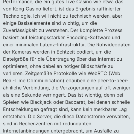
Performance, die ein gutes Live Casino wie etwa das
von Kong Casino liefert, ist das Ergebnis raffinierter
Technologie. Ich will nicht zu technisch werden, aber
einige Basiselemente sind wichtig, um die
Zuverlässigkeit zu verstehen. Der komplette Prozess
basiert auf leistungsstarker Encoding-Software und
einer minimalen Latenz-Infrastruktur. Die Rohvideodaten
der Kameras werden in Echtzeit codiert, um die
Dateigröße für die Übertragung über das Internet zu
optimieren, ohne dabei an nötiger Bildschärfe zu
verlieren. Zeitgemäße Protokolle wie WebRTC (Web
Real-Time Communication) erlauben eine peer-to-peer-
ähnliche Verbindung, die Verzögerungen auf oft weniger
als eine Sekunde verringert. Das ist wichtig, denn bei
Spielen wie Blackjack oder Baccarat, bei denen schnelle
Entscheidungen gefragt sind, kann kein merkbarer Lag
entstehen. Die Server, die diese Datenströme verwalten,
sind in Rechenzentren mit redundanten
Internetanbindungen untergebracht, um Ausfälle zu