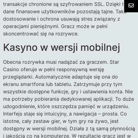
transakcje chronione są szyfrowaniem SSL. Dzięki temu
dane finansowe użytkowników pozostają tajne. Taka
dostosowanie i ochrona usuwają stres związany z
operacjami pieniężnymi. Gracz może w pełni
skoncentrować się na rozrywce.
Kasyno w wersji mobilnej
Obecna rozrywka musi nadążać za graczem. Star
Casino oferuje w pełni responsywną wersję
przeglądarki. Automatycznie adaptuje się ona do
ekranu smartfona lub tabletu. Zatrzymuje przy tym
wszystkie dostępne funkcje, gry i ustawienia konta. Nie
ma potrzeby pobierania dedykowanej aplikacji. To duże
udogodnienie, które oszczędza pamięć w urządzeniu.
Interfejs staje się intuicyjny, a nawigacja – prosta. Co
istotne, cały zestaw gier, w tym gry na żywo, jest
dostępny w wersji mobilnej. Działa z tą samą płynnością
i jakością co na komputerze. W rezultacie gracz jest w