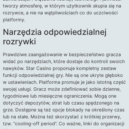
tworzy atmosferę, w którym użytkownik skupia się na
rozrywce, a nie na wątpliwościach co do uczciwości
platformy.
Narzędzia odpowiedzialnej
rozrywki
Prawdziwe zaangażowanie w bezpieczeństwo gracza
widać po narzędziach, które dostaje do kontroli swoich
nawyków. Star Casino proponuje kompletny zestaw
funkcji odpowiedzialnej gry. Nie są one ukryte głęboko
w ustawieniach. Platforma promuje je jako istotną część
swojej usługi. Gracz może zdefiniować sobie dzienne,
tygodniowe lub miesięczne ograniczenia. Mogą one
dotyczyć depozytów, strat lub czasu spędzonego na
grze. Dostępne są też opcje blokady na określony czas
lub na stałe. Można też skorzystać z krótkiej przerwy,
tzw. “cooling-off period”. Co ważne, linki do organizacji