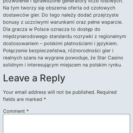
pozwolenie i sprawdzone generatory liczb losowych.
Na tym tworzy się obszerna oferta od czołowych
dostawców gier. Do tego należy dodać przejrzyste
bonusy z uczciwymi warunkami oraz pełne wsparcie.
Dla gracza w Polsce oznacza to dostęp do
międzynarodowego standardu rozrywki z regionalnym
dostosowaniem – polskimi płatnościami i językiem.
Połączenie bezpieczeństwa, różnorodności gier i
realnych szans na wygrane powoduje, że Star Casino
solidnym i interesującym miejscem na polskim rynku.
Leave a Reply
Your email address will not be published.
Required
fields are marked
*
Comment
*