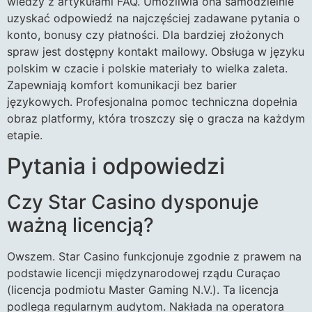
wiedzy z artykułami FAQ. Umożliwia ona samodzielnie
uzyskać odpowiedź na najczęściej zadawane pytania o
konto, bonusy czy płatności. Dla bardziej złożonych
spraw jest dostępny kontakt mailowy. Obsługa w języku
polskim w czacie i polskie materiały to wielka zaleta.
Zapewniają komfort komunikacji bez barier
językowych. Profesjonalna pomoc techniczna dopełnia
obraz platformy, która troszczy się o gracza na każdym
etapie.
Pytania i odpowiedzi
Czy Star Casino dysponuje
ważną licencją?
Owszem. Star Casino funkcjonuje zgodnie z prawem na
podstawie licencji międzynarodowej rządu Curaçao
(licencja podmiotu Master Gaming N.V.). Ta licencja
podlega regularnym audytom. Nakłada na operatora