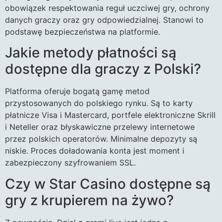
obowiązek respektowania reguł uczciwej gry, ochrony
danych graczy oraz gry odpowiedzialnej. Stanowi to
podstawę bezpieczeństwa na platformie.
Jakie metody płatności są
dostępne dla graczy z Polski?
Platforma oferuje bogatą gamę metod
przystosowanych do polskiego rynku. Są to karty
płatnicze Visa i Mastercard, portfele elektroniczne Skrill
i Neteller oraz błyskawiczne przelewy internetowe
przez polskich operatorów. Minimalne depozyty są
niskie. Proces doładowania konta jest moment i
zabezpieczony szyfrowaniem SSL.
Czy w Star Casino dostępne są
gry z krupierem na żywo?