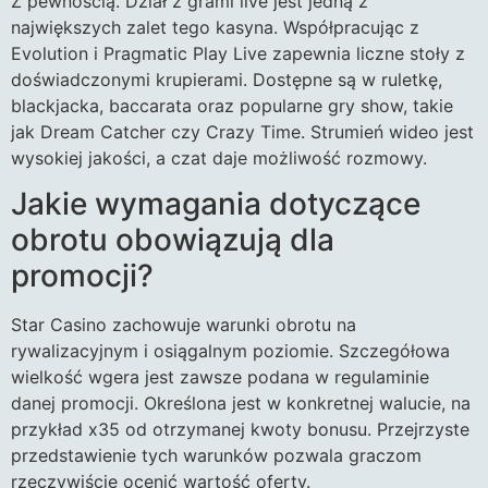
Z pewnością. Dział z grami live jest jedną z
największych zalet tego kasyna. Współpracując z
Evolution i Pragmatic Play Live zapewnia liczne stoły z
doświadczonymi krupierami. Dostępne są w ruletkę,
blackjacka, baccarata oraz popularne gry show, takie
jak Dream Catcher czy Crazy Time. Strumień wideo jest
wysokiej jakości, a czat daje możliwość rozmowy.
Jakie wymagania dotyczące
obrotu obowiązują dla
promocji?
Star Casino zachowuje warunki obrotu na
rywalizacyjnym i osiągalnym poziomie. Szczegółowa
wielkość wgera jest zawsze podana w regulaminie
danej promocji. Określona jest w konkretnej walucie, na
przykład x35 od otrzymanej kwoty bonusu. Przejrzyste
przedstawienie tych warunków pozwala graczom
rzeczywiście ocenić wartość oferty.