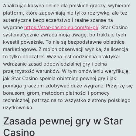
Analizując kasyna online dla polskich graczy, wybieram
platform, które zapewniają nie tylko rozrywkę, ale też
autentyczne bezpieczeństwo i realne szanse na
wygrane
https://star-casino.eu.com/pl-pl/
. Star Casino
systematycznie zwraca moją uwagę, bo traktuje tych
kwestii poważnie. To nie są bezpodstawne obietnice
marketingowe. Z moich obserwacji wynika, że licencja
to tylko początek. Ważna jest codzienna praktyka:
wdrażanie zasad odpowiedzialnej gry i pełna
przejrzystość warunków. W tym omówieniu weryfikuję,
jak Star Casino spełnia obietnicę pewnej gry i jak
pomaga graczom zdobywać duże wygrane. Przyjrzę się
bonusom, grom, metodom płatności i pomocy
technicznej, patrząc na to wszystko z strony polskiego
użytkownika.
Zasada pewnej gry w Star
Casino