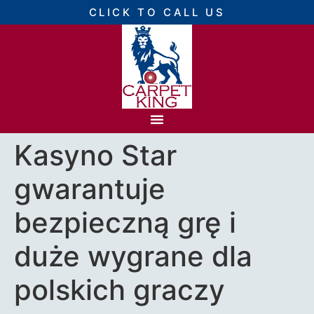
CLICK TO CALL US
Kasyno Star
gwarantuje
bezpieczną grę i
duże wygrane dla
polskich graczy