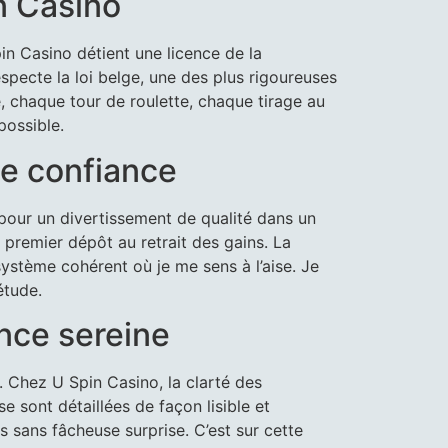
n Casino
pin Casino détient une licence de la
specte la loi belge, une des plus rigoureuses
e, chaque tour de roulette, chaque tirage au
possible.
te confiance
 pour un divertissement de qualité dans un
u premier dépôt au retrait des gains. La
système cohérent où je me sens à l’aise. Je
étude.
nce sereine
. Chez U Spin Casino, la clarté des
e sont détaillées de façon lisible et
 sans fâcheuse surprise. C’est sur cette