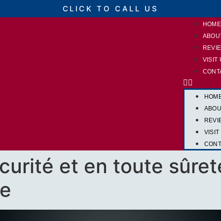
CLICK TO CALL US
HOM
ABOU
REVI
VISIT
CONT
HOM
ABOU
REVI
VISIT
CONT
curité et en toute sûre
ue