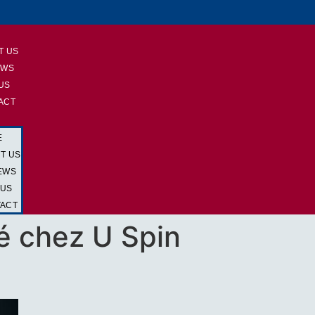
E
T US
EWS
 US
ACT
E
T US
EWS
 US
ACT
té chez U Spin