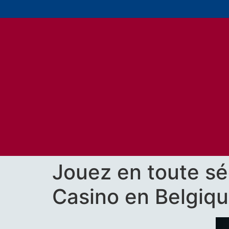
Jouez en toute sé
Casino en Belgiq