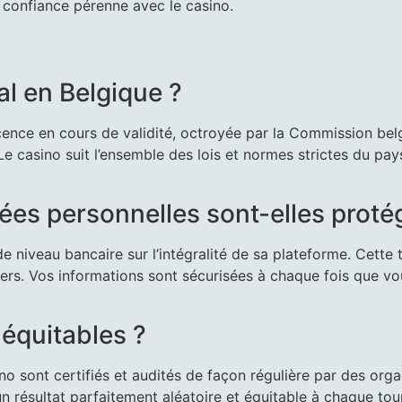
 confiance pérenne avec le casino.
al en Belgique ?
icence en cours de validité, octroyée par la Commission be
 casino suit l’ensemble des lois et normes strictes du pays 
es personnelles sont-elles proté
e niveau bancaire sur l’intégralité de sa plateforme. Cette
s tiers. Vos informations sont sécurisées à chaque fois que 
 équitables ?
ino sont certifiés et audités de façon régulière par des or
 résultat parfaitement aléatoire et équitable à chaque tour,