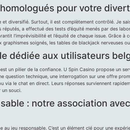
t homologués pour votre diver
 et diversifié. Surtout, il est complètement contrôlé. Je sai
s réputés, a effectué des tests d’équité menés par des lab
tit l’imprévisibilité et l’équité de chaque issue. Grâce à ce
aux graphismes soignés, les tables de blackjack nerveuses ou 
le dédiée aux utilisateurs bel
st un pilier de la confiance. U Spin Casino propose un serv
une question technique, une interrogation sur une offre pro
ou via le chat en direct. Leurs réponses surviennent rapide
 un souci.
nsable : notre association ave
au jeu responsable. C’est un élément clé pour une expérien