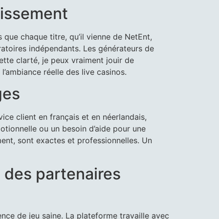
tissement
s que chaque titre, qu’il vienne de NetEnt,
oratoires indépendants. Les générateurs de
tte clarté, je peux vraiment jouir de
l’ambiance réelle des live casinos.
ges
ice client en français et en néerlandais,
motionnelle ou un besoin d’aide pour une
ment, sont exactes et professionnelles. Un
c des partenaires
ce de jeu saine. La plateforme travaille avec