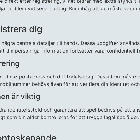
direkt efter registrering, vilket bidrar med extra styrka till
dja problem vid senare uttag. Kom ihåg att du måste vara my
istrera dig
några centrala detaljer till hands. Dessa uppgifter används
t din personliga information fortsätter vara konfidentiell frå
rering
mn, din e-postadress och ditt födelsedag. Dessutom måste d
mobilnummer behövs även för att verifiera din identitet och
en är viktig
dra identitetsstöld och garantera att spel bedrivs på ett a
 som din ålder kontrolleras för att trygga legal spelålder. 
kontoskapande