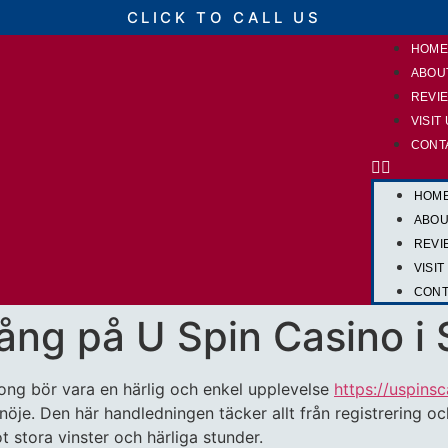
CLICK TO CALL US
HOM
ABOU
REVI
VISIT
CONT
HOM
ABOU
REVI
VISIT
CONT
ng på U Spin Casino i 
ong bör vara en härlig och enkel upplevelse
https://uspins
nöje. Den här handledningen täcker allt från registrering och ve
t stora vinster och härliga stunder.