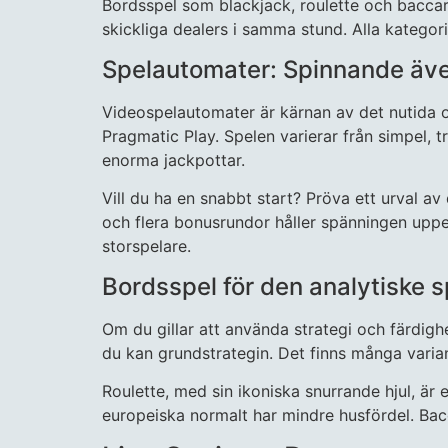
Bordsspel som blackjack, roulette och baccara
skickliga dealers i samma stund. Alla katego
Spelautomater: Spinnande äv
Videospelautomater är kärnan av det nutida on
Pragmatic Play. Spelen varierar från simpel, t
enorma jackpottar.
Vill du ha en snabbt start? Pröva ett urval 
och flera bonusrundor håller spänningen upp
storspelare.
Bordsspel för den analytiske 
Om du gillar att använda strategi och färdig
du kan grundstrategin. Det finns många variante
Roulette, med sin ikoniska snurrande hjul, är 
europeiska normalt har mindre husfördel. Bac