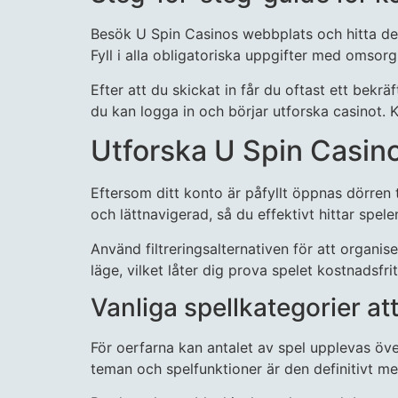
Besök U Spin Casinos webbplats och hitta den 
Fyll i alla obligatoriska uppgifter med omsorg
Efter att du skickat in får du oftast ett bekrä
du kan logga in och börjar utforska casinot. 
Utforska U Spin Casin
Eftersom ditt konto är påfyllt öppnas dörren 
och lättnavigerad, så du effektivt hittar spelen
Använd filtreringsalternativen för att organise
läge, vilket låter dig prova spelet kostnadsfri
Vanliga spellkategorier at
För oerfarna kan antalet av spel upplevas öv
teman och spelfunktioner är den definitivt mes