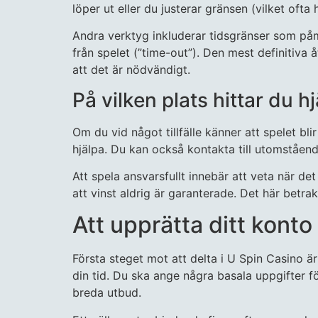
löper ut eller du justerar gränsen (vilket ofta 
Andra verktyg inkluderar tidsgränser som påm
från spelet (”time-out”). Den mest definitiv
att det är nödvändigt.
På vilken plats hittar du h
Om du vid något tillfälle känner att spelet bl
hjälpa. Du kan också kontakta till utomståend
Att spela ansvarsfullt innebär att veta när de
att vinst aldrig är garanterade. Det här betrak
Att upprätta ditt kont
Första steget mot att delta i U Spin Casino ä
din tid. Du ska ange några basala uppgifter fö
breda utbud.