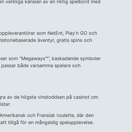
en verkliga känslan av en riktig spelbord med
n toppleverantörer som NetEnt, Play’n GO och
 historiebaserade äventyr, gratis spins och
inesser som ”Megaways™”, kaskadande symboler
et passar både varsamma spelare och
några av de högsta vinstoddsen på casinot om
star.
, Amerikansk och Fransisk roulette, där den
tt tillgå för en mångsidig spelupplevelse.