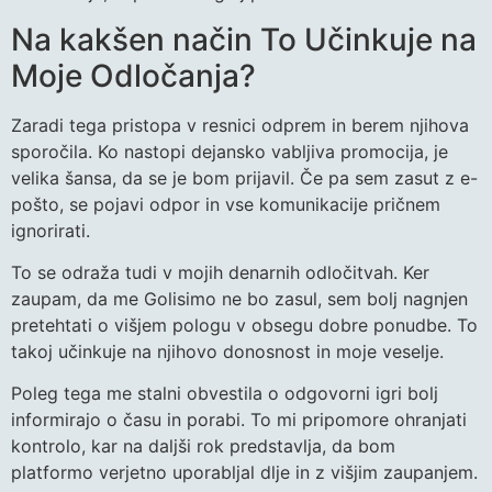
Na kakšen način To Učinkuje na
Moje Odločanja?
Zaradi tega pristopa v resnici odprem in berem njihova
sporočila. Ko nastopi dejansko vabljiva promocija, je
velika šansa, da se je bom prijavil. Če pa sem zasut z e-
pošto, se pojavi odpor in vse komunikacije pričnem
ignorirati.
To se odraža tudi v mojih denarnih odločitvah. Ker
zaupam, da me Golisimo ne bo zasul, sem bolj nagnjen
pretehtati o višjem pologu v obsegu dobre ponudbe. To
takoj učinkuje na njihovo donosnost in moje veselje.
Poleg tega me stalni obvestila o odgovorni igri bolj
informirajo o času in porabi. To mi pripomore ohranjati
kontrolo, kar na daljši rok predstavlja, da bom
platformo verjetno uporabljal dlje in z višjim zaupanjem.