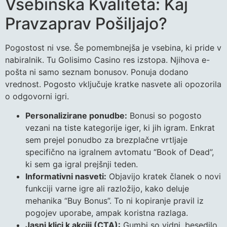
Vsebinska Kvaliteta: Kaj
Pravzaprav Pošiljajo?
Pogostost ni vse. Še pomembnejša je vsebina, ki pride v
nabiralnik. Tu Golisimo Casino res izstopa. Njihova e-
pošta ni samo seznam bonusov. Ponuja dodano
vrednost. Pogosto vključuje kratke nasvete ali opozorila
o odgovorni igri.
Personalizirane ponudbe:
Bonusi so pogosto
vezani na tiste kategorije iger, ki jih igram. Enkrat
sem prejel ponudbo za brezplačne vrtljaje
specifično na igralnem avtomatu “Book of Dead”,
ki sem ga igral prejšnji teden.
Informativni nasveti:
Objavijo kratek članek o novi
funkciji varne igre ali razložijo, kako deluje
mehanika “Buy Bonus”. To ni kopiranje pravil iz
pogojev uporabe, ampak koristna razlaga.
Jasni klici k akciji (CTA):
Gumbi so vidni, besedilo