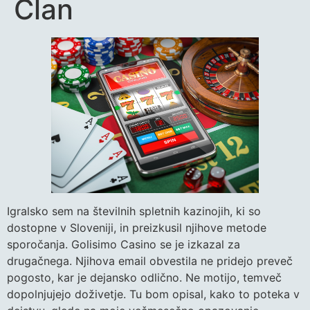
Član
Igralsko sem na številnih spletnih kazinojih, ki so
dostopne v Sloveniji, in preizkusil njihove metode
sporočanja. Golisimo Casino se je izkazal za
drugačnega. Njihova email obvestila ne pridejo preveč
pogosto, kar je dejansko odlično. Ne motijo, temveč
dopolnjujejo doživetje. Tu bom opisal, kako to poteka v