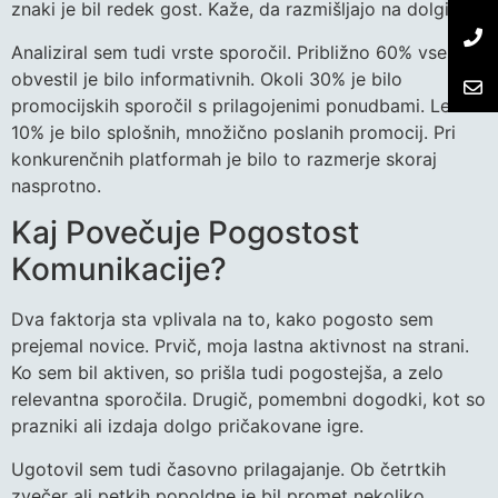
znaki je bil redek gost. Kaže, da razmišljajo na dolgi rok.
Analiziral sem tudi vrste sporočil. Približno 60% vseh
obvestil je bilo informativnih. Okoli 30% je bilo
promocijskih sporočil s prilagojenimi ponudbami. Le
10% je bilo splošnih, množično poslanih promocij. Pri
konkurenčnih platformah je bilo to razmerje skoraj
nasprotno.
Kaj Povečuje Pogostost
Komunikacije?
Dva faktorja sta vplivala na to, kako pogosto sem
prejemal novice. Prvič, moja lastna aktivnost na strani.
Ko sem bil aktiven, so prišla tudi pogostejša, a zelo
relevantna sporočila. Drugič, pomembni dogodki, kot so
prazniki ali izdaja dolgo pričakovane igre.
Ugotovil sem tudi časovno prilagajanje. Ob četrtkih
zvečer ali petkih popoldne je bil promet nekoliko