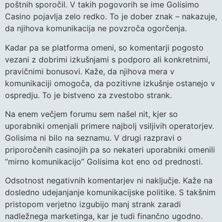
poštnih sporočil. V takih pogovorih se ime Golisimo
Casino pojavlja zelo redko. To je dober znak – nakazuje,
da njihova komunikacija ne povzroča ogorčenja.
Kadar pa se platforma omeni, so komentarji pogosto
vezani z dobrimi izkušnjami s podporo ali konkretnimi,
pravičnimi bonusovi. Kaže, da njihova mera v
komunikaciji omogoča, da pozitivne izkušnje ostanejo v
ospredju. To je bistveno za zvestobo strank.
Na enem večjem forumu sem našel nit, kjer so
uporabniki omenjali primere najbolj vsiljivih operatorjev.
Golisima ni bilo na seznamu. V drugi razpravi o
priporočenih casinojih pa so nekateri uporabniki omenili
“mirno komunikacijo” Golisima kot eno od prednosti.
Odsotnost negativnih komentarjev ni naključje. Kaže na
dosledno udejanjanje komunikacijske politike. S takšnim
pristopom verjetno izgubijo manj strank zaradi
nadležnega marketinga, kar je tudi finančno ugodno.