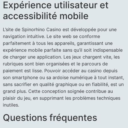
Expérience utilisateur et
accessibilité mobile
L’site de Spinorhino Casino est développée pour une
navigation intuitive. Le site web se conforme
parfaitement à tous les appareils, garantissant une
expérience mobile parfaite sans qu’il soit indispensable
de charger une application. Les jeux chargent vite, les
rubriques sont bien organisées et le parcours de
paiement est lisse. Pouvoir accéder au casino depuis
son smartphone ou sa ardoise numérique à tout instant,
sans sacrifier en qualité graphique ou en fiabilité, est un
grand plus. Cette conception soignée contribue au
plaisir du jeu, en supprimant les problèmes techniques
inutiles.
Questions fréquentes