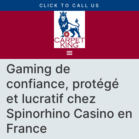
CLICK TO CALL US
Gaming de
confiance, protégé
et lucratif chez
Spinorhino Casino en
France