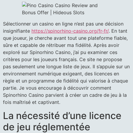
Sélectionner un casino en ligne n’est pas une décision
insignifiante
https://spinorhino-casino.org/fr-fr/
. En tant
que joueur, je cherche avant tout une plateforme fiable,
sûre et capable de rétribuer ma fidélité. Après avoir
exploré sur Spinorhino Casino, j’ai pu examiner ces
critères pour les joueurs français. Ce site ne propose
pas seulement une longue liste de jeux. Il s’appuie sur un
environnement numérique exigeant, des licences en
règle et un programme de fidélité qui valorise à chaque
partie. Je vous encourage à découvrir comment
Spinorhino Casino parvient à créer un cadre de jeu à la
fois maîtrisé et captivant.
La nécessité d’une licence
de jeu réglementée