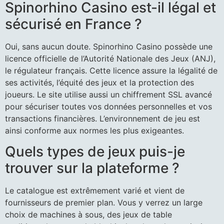
Spinorhino Casino est-il légal et
sécurisé en France ?
Oui, sans aucun doute. Spinorhino Casino possède une
licence officielle de l’Autorité Nationale des Jeux (ANJ),
le régulateur français. Cette licence assure la légalité de
ses activités, l’équité des jeux et la protection des
joueurs. Le site utilise aussi un chiffrement SSL avancé
pour sécuriser toutes vos données personnelles et vos
transactions financières. L’environnement de jeu est
ainsi conforme aux normes les plus exigeantes.
Quels types de jeux puis-je
trouver sur la plateforme ?
Le catalogue est extrêmement varié et vient de
fournisseurs de premier plan. Vous y verrez un large
choix de machines à sous, des jeux de table