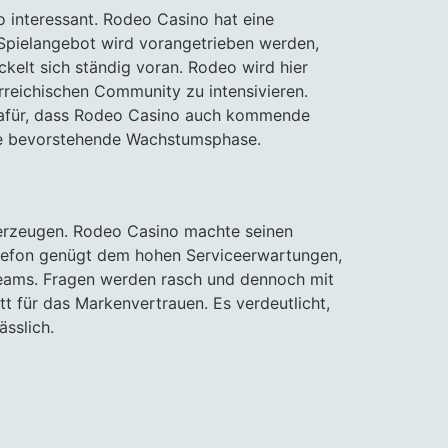
 interessant. Rodeo Casino hat eine
 Spielangebot wird vorangetrieben werden,
kelt sich ständig voran. Rodeo wird hier
rreichischen Community zu intensivieren.
t dafür, dass Rodeo Casino auch kommende
 die bevorstehende Wachstumsphase.
überzeugen. Rodeo Casino machte seinen
elefon genügt dem hohen Serviceerwartungen,
 Teams. Fragen werden rasch und dennoch mit
tt für das Markenvertrauen. Es verdeutlicht,
ässlich.