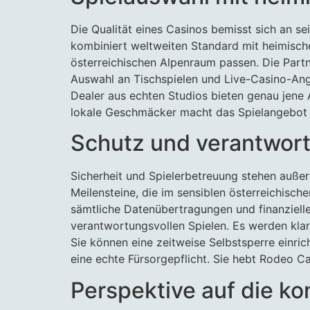
Die Qualität eines Casinos bemisst sich an s
kombiniert weltweiten Standard mit heimische
österreichischen Alpenraum passen. Die Partn
Auswahl an Tischspielen und Live-Casino-Ang
Dealer aus echten Studios bieten genau jene 
lokale Geschmäcker macht das Spielangebot 
Schutz und verantwor
Sicherheit und Spielerbetreuung stehen außer
Meilensteine, die im sensiblen österreichis
sämtliche Datenübertragungen und finanziell
verantwortungsvollen Spielen. Es werden klare 
Sie können eine zeitweise Selbstsperre einric
eine echte Fürsorgepflicht. Sie hebt Rodeo C
Perspektive auf die k