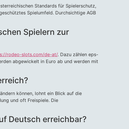
sterreichischen Standards für Spielerschutz,
d geschütztes Spielumfeld. Durchsichtige AGB
schen Spielern zur
s://rodeo-slots.com/de-at/
. Dazu zählen eps-
erden abgewickelt in Euro ab und werden mit
erreich?
ndern können, lohnt ein Blick auf die
ng und oft Freispiele. Die
auf Deutsch erreichbar?