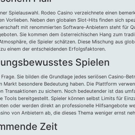
einer Spielauswahl. Rodeo Casino verzeichnete einen bemer
n Vorlieben. Neben den globalen Slot-Hits finden sich spezi
erschaft mit renommierten Software-Anbietern steht für Qu
eboten. Sie kommen dem österreichischen Hang zum traditi
Atmosphäre, die Spieler schätzen. Diese Mischung aus glob
zu einem der entscheidenden Erfolgsfaktoren.
tungsbewusstes Spielen
 Frage. Sie bilden die Grundlage jedes seriösen Casino-Bet
chen Markt besondere Bedeutung haben. Die Plattform verw
en Transaktionen zu sichern. Noch bedeutender ist das um
Tools bereitgestellt. Spieler können selbst Limits für Einz
hten oder werden direkt an professionelle Hilfsangebote we
asino von Anbietern ab, die dieses Thema weniger ernst ne
ommende Zeit