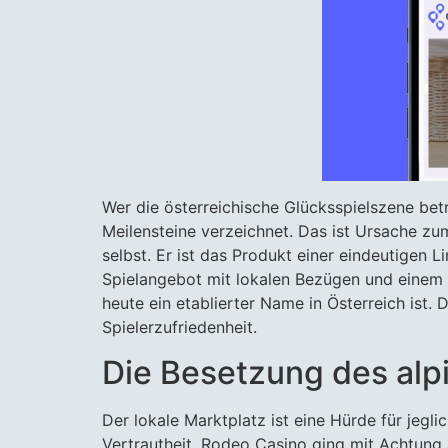
Wer die österreichische Glücksspielszene betra
Meilensteine verzeichnet. Das ist Ursache zum
selbst. Er ist das Produkt einer eindeutigen 
Spielangebot mit lokalen Bezügen und einem 
heute ein etablierter Name in Österreich ist
Spielerzufriedenheit.
Die Besetzung des alp
Der lokale Marktplatz ist eine Hürde für jegl
Vertrautheit. Rodeo Casino ging mit Achtung a