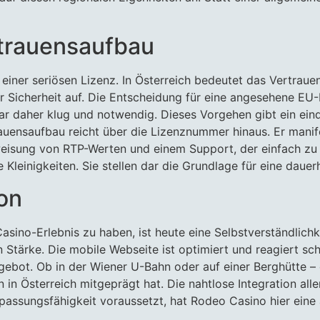
trauensaufbau
g einer seriösen Lizenz. In Österreich bedeutet das Vertraue
r Sicherheit auf. Die Entscheidung für eine angesehene EU-
war daher klug und notwendig. Dieses Vorgehen gibt ein ein
uensaufbau reicht über die Lizenznummer hinaus. Er manifes
isung von RTP-Werten und einem Support, der einfach zu er
ine Kleinigkeiten. Sie stellen dar die Grundlage für eine dau
on
asino-Erlebnis zu haben, ist heute eine Selbstverständlich
 Stärke. Die mobile Webseite ist optimiert und reagiert sc
ot. Ob in der Wiener U-Bahn oder auf einer Berghütte – die
en in Österreich mitgeprägt hat. Die nahtlose Integration a
passungsfähigkeit voraussetzt, hat Rodeo Casino hier eine 