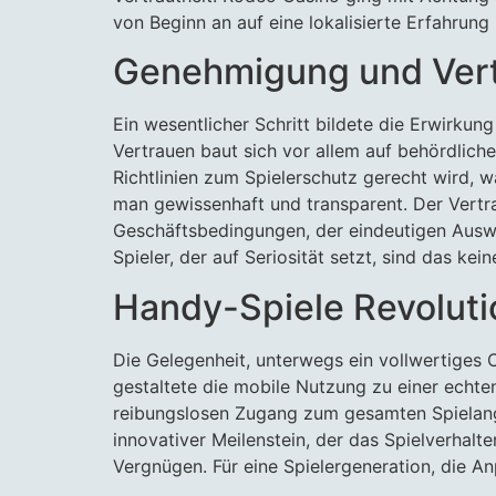
von Beginn an auf eine lokalisierte Erfahrung
Genehmigung und Ver
Ein wesentlicher Schritt bildete die Erwirkun
Vertrauen baut sich vor allem auf behördliche
Richtlinien zum Spielerschutz gerecht wird, 
man gewissenhaft und transparent. Der Vertra
Geschäftsbedingungen, der eindeutigen Auswe
Spieler, der auf Seriosität setzt, sind das ke
Handy-Spiele Revoluti
Die Gelegenheit, unterwegs ein vollwertiges C
gestaltete die mobile Nutzung zu einer echten
reibungslosen Zugang zum gesamten Spielangeb
innovativer Meilenstein, der das Spielverhalt
Vergnügen. Für eine Spielergeneration, die An