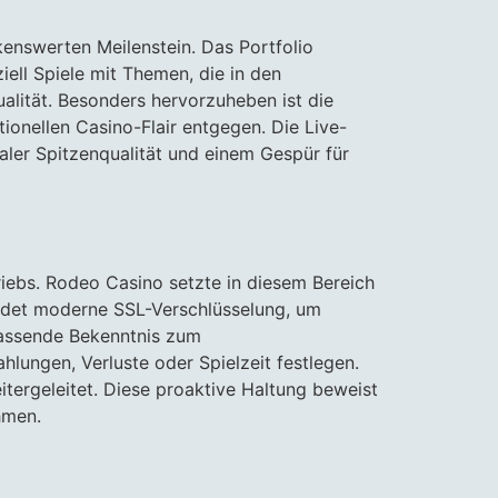
kenswerten Meilenstein. Das Portfolio
ell Spiele mit Themen, die in den
alität. Besonders hervorzuheben ist die
onellen Casino-Flair entgegen. Die Live-
aler Spitzenqualität und einem Gespür für
riebs. Rodeo Casino setzte in diesem Bereich
endet moderne SSL-Verschlüsselung, um
fassende Bekenntnis zum
ahlungen, Verluste oder Spielzeit festlegen.
itergeleitet. Diese proaktive Haltung beweist
hmen.