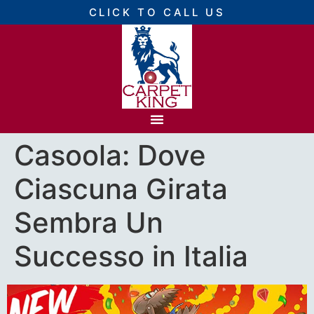
CLICK TO CALL US
Casoola: Dove
Ciascuna Girata
Sembra Un
Successo in Italia