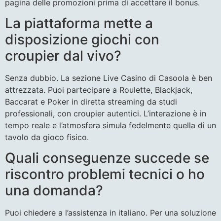
pagina delle promozioni prima di accettare il bonus.
La piattaforma mette a
disposizione giochi con
croupier dal vivo?
Senza dubbio. La sezione Live Casino di Casoola è ben
attrezzata. Puoi partecipare a Roulette, Blackjack,
Baccarat e Poker in diretta streaming da studi
professionali, con croupier autentici. L’interazione è in
tempo reale e l’atmosfera simula fedelmente quella di un
tavolo da gioco fisico.
Quali conseguenze succede se
riscontro problemi tecnici o ho
una domanda?
Puoi chiedere a l’assistenza in italiano. Per una soluzione