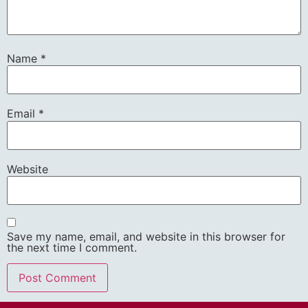
Name
*
Email
*
Website
Save my name, email, and website in this browser for
the next time I comment.