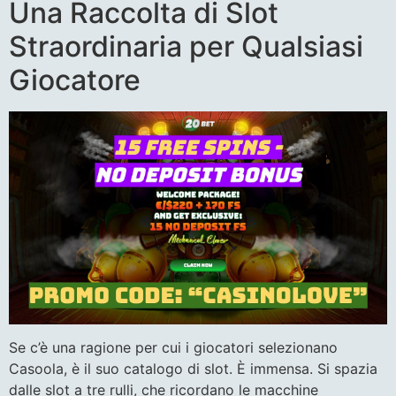
Una Raccolta di Slot
Straordinaria per Qualsiasi
Giocatore
Se c’è una ragione per cui i giocatori selezionano
Casoola, è il suo catalogo di slot. È immensa. Si spazia
dalle slot a tre rulli, che ricordano le macchine