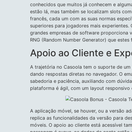
conhecidos que muitos já conhecem e alguma
estão lá, mas também se localizam slots com d
francês, cada um com as suas normas específ
superiores para jogadores mais experientes. 
grandes empresas de software proporciona va
RNG (Random Number Generator) que estes f
Apoio ao Cliente e Exp
A trajetória no Casoola tem o suporte de um 
dando respostas diretas no navegador. O ema
sabedoria e paciência, auxiliando com dúvid
plataforma é ágil, com um layout responsivo 
A aplicação móvel, se houver, ou a versão ad
replica as funcionalidades da versão para 
móveis. O apoio ao cliente está acessível tam
passagem é suave, os dados de conta estão e