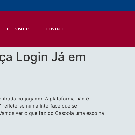
VISIT US
CONTACT
ça Login Já em
ntrada no jogador. A plataforma não é
” reflete-se numa interface que se
 Vamos ver o que faz do Casoola uma escolha