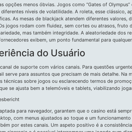
s opções menos óbvias. Jogos como “Gates of Olympus” d
iferentes níveis de volatilidade. A roleta, esse clássico,
icas. As mesas de blackjack atendem diferentes valores, d
Os jogos rodam com fluidez, sem cortes ou atrasos, fruto 
riedade, mas também integridade. A aleatoriedade dos res
ornecedores exibem, um ponto fundamental para qualquer
eriência do Usuário
canal de suporte com vários canais. Para questões urgentes,
il serve para assuntos que precisam de mais detalhe. Na m
as técnicas sobre jogos ou esclarecendo termos de promoçõ
que se ajusta bem a telemóveis e tablets, viabilizando jo
aptada para navegador, garantem que o casino está sempre 
desktop, com menus ajustados ao toque e um funcionamen
bém por estes canais. Um aspeto positivo é a consistência: 
m sincronia e é possível interromper uma jogada num disp