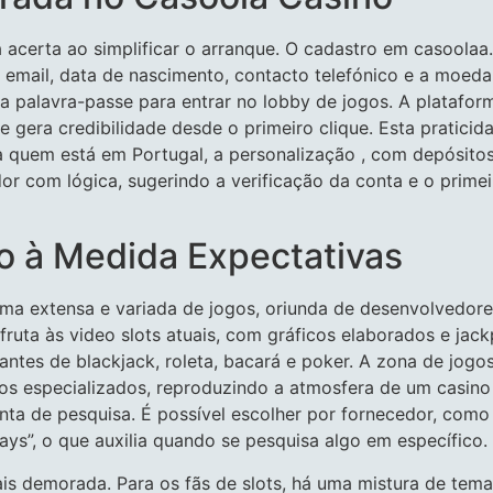
 acerta ao simplificar o arranque. O cadastro em casoolaa.c
 email, data de nascimento, contacto telefónico e a moeda
 a palavra-passe para entrar no lobby de jogos. A platafo
e gera credibilidade desde o primeiro clique. Esta praticid
ara quem está em Portugal, a personalização , com depósit
ador com lógica, sugerindo a verificação da conta e o prim
o à Medida Expectativas
ama extensa e variada de jogos, oriunda de desenvolvedor
 fruta às video slots atuais, com gráficos elaborados e j
ntes de blackjack, roleta, bacará e poker. A zona de jogos 
dios especializados, reproduzindo a atmosfera de um casino 
ta de pesquisa. É possível escolher por fornecedor, como 
ys”, o que auxilia quando se pesquisa algo em específico.
s demorada. Para os fãs de slots, há uma mistura de tema