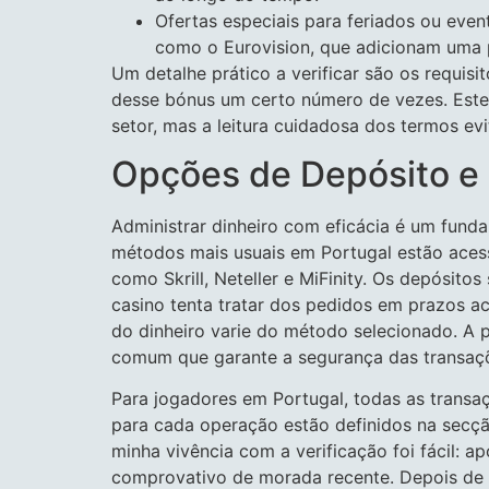
Ofertas especiais para feriados ou eve
como o Eurovision, que adicionam uma 
Um detalhe prático a verificar são os requis
desse bónus um certo número de vezes. Este
setor, mas a leitura cuidadosa dos termos evi
Opções de Depósito e 
Administrar dinheiro com eficácia é um fund
métodos mais usuais em Portugal estão acessí
como Skrill, Neteller e MiFinity. Os depósit
casino tenta tratar dos pedidos em prazos ac
do dinheiro varie do método selecionado. A 
comum que garante a segurança das transaç
Para jogadores em Portugal, todas as trans
para cada operação estão definidos na secçã
minha vivência com a verificação foi fácil: 
comprovativo de morada recente. Depois de a