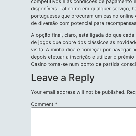
competitivos e as condições de pagamento es
disponíveis. Tal como em qualquer serviço, h
portugueses que procuram um casino online d
de diversão com potencial para recompensas
A opção final, claro, está ligada do que cad
de jogos que cobre dos clássicos às novidad
visita. A minha dica é começar por navegar 
depois efetuar a inscrição e utilizar o prém
Casino torna-se num ponto de partida conscie
Leave a Reply
Your email address will not be published.
Req
Comment
*