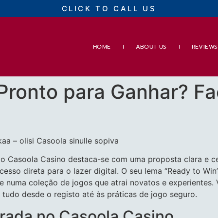
CLICK TO CALL US
HOME
ABOUT US
REVIEWS
 Pronto para Ganhar? Fa
 o Casoola Casino destaca-se com uma proposta clara e ce
esso direta para o lazer digital. O seu lema “Ready to Win
e numa coleção de jogos que atrai novatos e experientes.
 tudo desde o registo até às práticas de jogo seguro.
rada no Casoola Casino