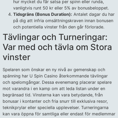
hur mycket du får satsa per spinn eller runda,
vanligtvis runt 50 kr eller 5% av bonusbeloppet.
Tidsgräns (Bonus Duration):
Antalet dagar du har
på dig att infria omsättningskraven innan bonusen
och potentiella vinster från den går förlorade.
Tävlingar och Turneringar:
Var med och tävla om Stora
vinster
Spelaren som önskar en ny nivå av gemenskap och
spänning har U Spin Casino återkommande tävlingar
och spelomgångar. Dessa evenemang placerar spelare
mot varandra i en kamp om att leda listan under en
begränsad tid. Vinsterna kan vara betydande, från
bonusar i kontanter och fria snurr till exklusiva resor,
teknikprylar eller speciella upplevelser. Turneringarna
kan vara öppna för samtliga eller endast för medlemmar