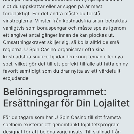
slot du uppskattar eller är sugen på är mest
fördelaktigt. För det andra måste du förstå
vinstreglerna. Vinster från kostnadsfria snurr betraktas
vanligtvis som bonuspengar och måste spelas igenom
ett angivet antal gånger innan de kan plockas ut.
Omsättningskravet skiljer sig, så kolla alltid de små
reglerna. U Spin Casino organiserar ofta sina
kostnadsfria snurr-erbjudanden kring teman eller nya
spel, vilket gör det till ett perfekt tillfälle att hitta en ny
favorit samtidigt som du drar nytta av ett värdefullt
erbjudande.
Belöningsprogrammet:
Ersättningar för Din Lojalitet
För deltagare som har U Spin Casino till sitt främsta
spelhem existerar ett genomtänkt lojalitetsprogram
designat för att belöna varje insats. Till skillnad från