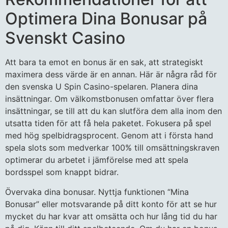
Optimera Dina Bonusar på
Svenskt Casino
Att bara ta emot en bonus är en sak, att strategiskt
maximera dess värde är en annan. Här är några råd för
den svenska U Spin Casino-spelaren. Planera dina
insättningar. Om välkomstbonusen omfattar över flera
insättningar, se till att du kan slutföra dem alla inom den
utsatta tiden för att få hela paketet. Fokusera på spel
med hög spelbidragsprocent. Genom att i första hand
spela slots som medverkar 100% till omsättningskraven
optimerar du arbetet i jämförelse med att spela
bordsspel som knappt bidrar.
Övervaka dina bonusar. Nyttja funktionen “Mina
Bonusar” eller motsvarande på ditt konto för att se hur
mycket du har kvar att omsätta och hur lång tid du har