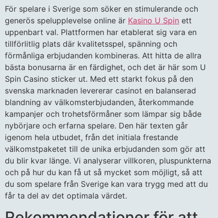
För spelare i Sverige som söker en stimulerande och
generös spelupplevelse online är
Kasino U Spin
ett
uppenbart val. Plattformen har etablerat sig vara en
tillförlitlig plats där kvalitetsspel, spänning och
förmånliga erbjudanden kombineras. Att hitta de allra
bästa bonusarna är en färdighet, och det är här som U
Spin Casino sticker ut. Med ett starkt fokus på den
svenska marknaden levererar casinot en balanserad
blandning av välkomsterbjudanden, återkommande
kampanjer och trohetsförmåner som lämpar sig både
nybörjare och erfarna spelare. Den här texten går
igenom hela utbudet, från det initiala frestande
välkomstpaketet till de unika erbjudanden som gör att
du blir kvar länge. Vi analyserar villkoren, pluspunkterna
och på hur du kan få ut så mycket som möjligt, så att
du som spelare från Sverige kan vara trygg med att du
får ta del av det optimala värdet.
Rekommendationer för att