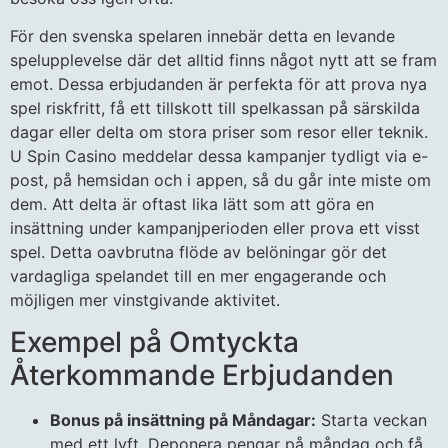
För den svenska spelaren innebär detta en levande
spelupplevelse där det alltid finns något nytt att se fram
emot. Dessa erbjudanden är perfekta för att prova nya
spel riskfritt, få ett tillskott till spelkassan på särskilda
dagar eller delta om stora priser som resor eller teknik.
U Spin Casino meddelar dessa kampanjer tydligt via e-
post, på hemsidan och i appen, så du går inte miste om
dem. Att delta är oftast lika lätt som att göra en
insättning under kampanjperioden eller prova ett visst
spel. Detta oavbrutna flöde av belöningar gör det
vardagliga spelandet till en mer engagerande och
möjligen mer vinstgivande aktivitet.
Exempel på Omtyckta
Återkommande Erbjudanden
Bonus på insättning på Måndagar:
Starta veckan
med ett lyft. Deponera pengar på måndag och få