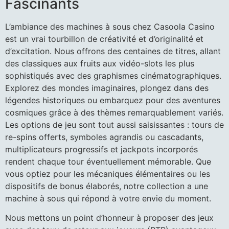
Fascinants
L’ambiance des machines à sous chez Casoola Casino
est un vrai tourbillon de créativité et d’originalité et
d’excitation. Nous offrons des centaines de titres, allant
des classiques aux fruits aux vidéo-slots les plus
sophistiqués avec des graphismes cinématographiques.
Explorez des mondes imaginaires, plongez dans des
légendes historiques ou embarquez pour des aventures
cosmiques grâce à des thèmes remarquablement variés.
Les options de jeu sont tout aussi saisissantes : tours de
re-spins offerts, symboles agrandis ou cascadants,
multiplicateurs progressifs et jackpots incorporés
rendent chaque tour éventuellement mémorable. Que
vous optiez pour les mécaniques élémentaires ou les
dispositifs de bonus élaborés, notre collection a une
machine à sous qui répond à votre envie du moment.
Nous mettons un point d’honneur à proposer des jeux