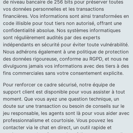
de niveau bancaire de 256 bits pour préserver toutes
vos données personnelles et les transactions
financières. Vos informations sont ainsi transformées en
code illisible pour tout tiers non autorisé, offrant une
confidentialité absolue. Nos systèmes informatiques
sont régulièrement audités par des experts
indépendants en sécurité pour éviter toute vulnérabilité.
Nous adhérons également à une politique de protection
des données rigoureuse, conforme au RGPD, et nous ne
divulguons jamais vos informations avec des tiers à des
fins commerciales sans votre consentement explicite.
Pour renforcer ce cadre sécurisé, notre équipe de
support client est disponible pour vous assister à tout
moment. Que vous ayez une question technique, un
doute sur une transaction ou besoin de conseils sur le
jeu responsable, les agents sont là pour vous aider avec
professionnalisme et courtoisie. Vous pouvez les
contacter via le chat en direct, un outil rapide et