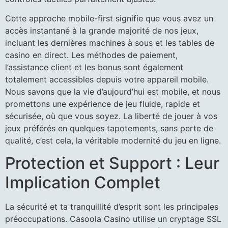
Cette approche mobile-first signifie que vous avez un
accès instantané à la grande majorité de nos jeux,
incluant les dernières machines à sous et les tables de
casino en direct. Les méthodes de paiement,
l’assistance client et les bonus sont également
totalement accessibles depuis votre appareil mobile.
Nous savons que la vie d’aujourd’hui est mobile, et nous
promettons une expérience de jeu fluide, rapide et
sécurisée, où que vous soyez. La liberté de jouer à vos
jeux préférés en quelques tapotements, sans perte de
qualité, c’est cela, la véritable modernité du jeu en ligne.
Protection et Support : Leur
Implication Complet
La sécurité et ta tranquillité d’esprit sont les principales
préoccupations. Casoola Casino utilise un cryptage SSL