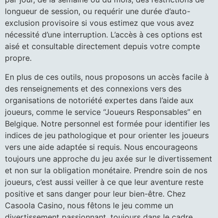
longueur de session, ou requérir une durée d’auto-
exclusion provisoire si vous estimez que vous avez
nécessité d’une interruption. L’accès à ces options est
aisé et consultable directement depuis votre compte
propre.
En plus de ces outils, nous proposons un accès facile à
des renseignements et des connexions vers des
organisations de notoriété expertes dans l’aide aux
joueurs, comme le service “Joueurs Responsables” en
Belgique. Notre personnel est formée pour identifier les
indices de jeu pathologique et pour orienter les joueurs
vers une aide adaptée si requis. Nous encourageons
toujours une approche du jeu axée sur le divertissement
et non sur la obligation monétaire. Prendre soin de nos
joueurs, c’est aussi veiller à ce que leur aventure reste
positive et sans danger pour leur bien-être. Chez
Casoola Casino, nous fêtons le jeu comme un
divertissement passionnant, toujours dans le cadre