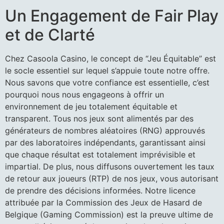
Un Engagement de Fair Play
et de Clarté
Chez Casoola Casino, le concept de “Jeu Équitable” est
le socle essentiel sur lequel s’appuie toute notre offre.
Nous savons que votre confiance est essentielle, c’est
pourquoi nous nous engageons à offrir un
environnement de jeu totalement équitable et
transparent. Tous nos jeux sont alimentés par des
générateurs de nombres aléatoires (RNG) approuvés
par des laboratoires indépendants, garantissant ainsi
que chaque résultat est totalement imprévisible et
impartial. De plus, nous diffusons ouvertement les taux
de retour aux joueurs (RTP) de nos jeux, vous autorisant
de prendre des décisions informées. Notre licence
attribuée par la Commission des Jeux de Hasard de
Belgique (Gaming Commission) est la preuve ultime de