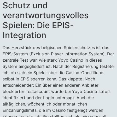
Schutz und
verantwortungsvolles
Spielen: Die EPIS-
Integration
Das Herzstück des belgischen Spielerschutzes ist das
EPIS-System (Exclusion Player Information System). Der
zentrale Test war, wie stark Yoyo Casino in dieses
System eingegliedert ist. Nach der Registrierung testete
ich, ob sich ein Spieler über die Casino-Oberfläche
selbst in EPIS sperren kann. Das klappte. Noch
entscheidender: Ein über einen anderen Anbieter
blockierter Testaccount wurde bei Yoyo Casino sofort
identifiziert und der Login untersagt. Auch die
alltäglichen, wöchentlich oder monatlichen
Einzahlungslimits, die im Casino festgelegt werden
können, testete ich. Sie stellten sich als wirkungsvoll