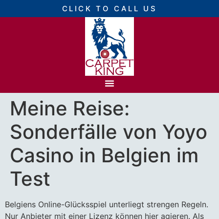
CLICK TO CALL US
Meine Reise:
Sonderfälle von Yoyo
Casino in Belgien im
Test
Belgiens Online-Glücksspiel unterliegt strengen Regeln.
Nur Anbieter mit einer Lizenz können hier agieren. Als