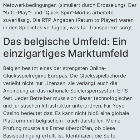
Netzwerkbedingungen (simuliert durch Drosselung). Der
“Auto-Play”- und “Quick Spin”-Modus arbeitete
zuverlässig. Die RTP-Angaben (Return to Player) waren
in den Spielinfos verfügbar, was für Transparenz sorgt.
Das belgische Umfeld: Ein
einzigartiges Marktumfeld
Belgien besitzt eines der strengsten Online-
Glücksspielregime Europas. Die Glücksspielbehörde
verleiht nicht nur Lizenzen, sie verlangt auch die
Anbindung an das nationale Spielersperrsystem EPIS
fest. Jeder Betreiber muss sich dieser technologischen
und juristischen Infrastruktur unterordnen. Für Yoyo
Casino bedeutet das: Es kann nicht bloß eine globale
Plattform mit belgischem Touch darstellen. Meine
Prüfung musste als Erstes überprüfen, ob diese
Basisbedingung erfüllt ist. Identifiziert die Seite