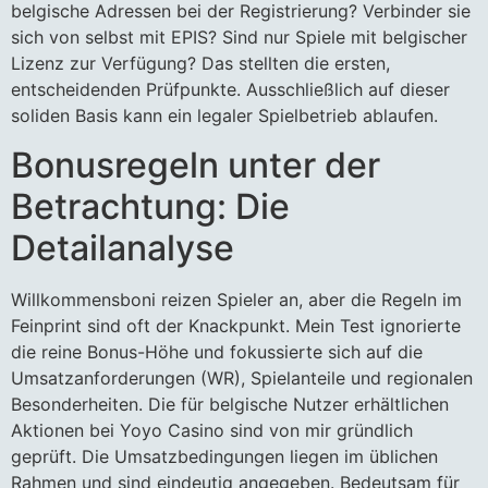
belgische Adressen bei der Registrierung? Verbinder sie
sich von selbst mit EPIS? Sind nur Spiele mit belgischer
Lizenz zur Verfügung? Das stellten die ersten,
entscheidenden Prüfpunkte. Ausschließlich auf dieser
soliden Basis kann ein legaler Spielbetrieb ablaufen.
Bonusregeln unter der
Betrachtung: Die
Detailanalyse
Willkommensboni reizen Spieler an, aber die Regeln im
Feinprint sind oft der Knackpunkt. Mein Test ignorierte
die reine Bonus-Höhe und fokussierte sich auf die
Umsatzanforderungen (WR), Spielanteile und regionalen
Besonderheiten. Die für belgische Nutzer erhältlichen
Aktionen bei Yoyo Casino sind von mir gründlich
geprüft. Die Umsatzbedingungen liegen im üblichen
Rahmen und sind eindeutig angegeben. Bedeutsam für