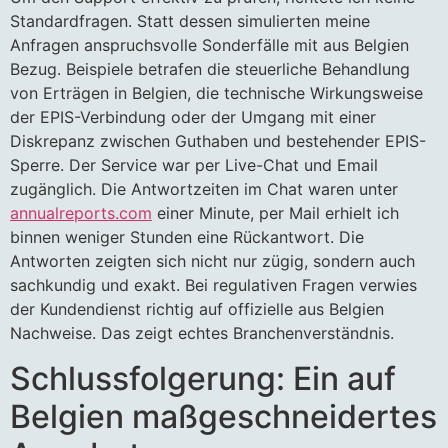
Standardfragen. Statt dessen simulierten meine
Anfragen anspruchsvolle Sonderfälle mit aus Belgien
Bezug. Beispiele betrafen die steuerliche Behandlung
von Erträgen in Belgien, die technische Wirkungsweise
der EPIS-Verbindung oder der Umgang mit einer
Diskrepanz zwischen Guthaben und bestehender EPIS-
Sperre. Der Service war per Live-Chat und Email
zugänglich. Die Antwortzeiten im Chat waren unter
annualreports.com
einer Minute, per Mail erhielt ich
binnen weniger Stunden eine Rückantwort. Die
Antworten zeigten sich nicht nur zügig, sondern auch
sachkundig und exakt. Bei regulativen Fragen verwies
der Kundendienst richtig auf offizielle aus Belgien
Nachweise. Das zeigt echtes Branchenverständnis.
Schlussfolgerung: Ein auf
Belgien maßgeschneidertes