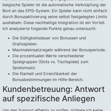
belgische Spieler ist die automatische Verknüpfung der
Boni an das EPIS-System. Ein Spieler kann nicht einfach
durch Bonusaktivierung seine selbst festgelegten Limits
aushebeln. Diese nachhaltige Integration ist ein Vorteil.
Ich analysierte folgende Punkte genau untersucht:
Die Gültigkeitsdauer von Bonussen und
Gratisspielen.
Maximaleinsatzregeln während der Bonusperiode.
Die prozentualen Werte verschiedener
Spielgruppen (Slots vs. Tischspiele) zum
Spielumsatz.
Die Klarheit und Erreichbarkeit der
Bonusbestimmungen im Hilfe-Bereich.
Kundenbetreuung: Antwort
auf spezifische Anliegen
Um den Support effektiv zu prüfen, richtete ich keine