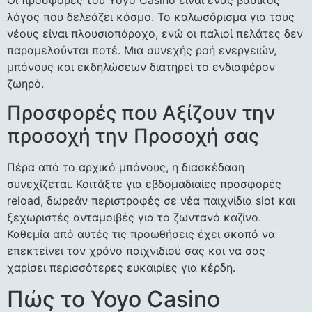
Οι προσφορές του Yoyo Casino είναι ένας βασικός
λόγος που δελεάζει κόσμο. Το καλωσόρισμα για τους
νέους είναι πλουσιοπάροχο, ενώ οι παλιοί πελάτες δεν
παραμελούνται ποτέ. Μια συνεχής ροή ενεργειών,
μπόνους και εκδηλώσεων διατηρεί το ενδιαφέρον
ζωηρό.
Προσφορές που Αξίζουν την
προσοχή την Προσοχή σας
Πέρα από το αρχικό μπόνους, η διασκέδαση
συνεχίζεται. Κοιτάξτε για εβδομαδιαίες προσφορές
reload, δωρεάν περιστροφές σε νέα παιχνίδια slot και
ξεχωριστές ανταμοιβές για το ζωντανό καζίνο.
Καθεμία από αυτές τις προωθήσεις έχει σκοπό να
επεκτείνει τον χρόνο παιχνιδιού σας και να σας
χαρίσει περισσότερες ευκαιρίες για κέρδη.
Πώς το Yoyo Casino