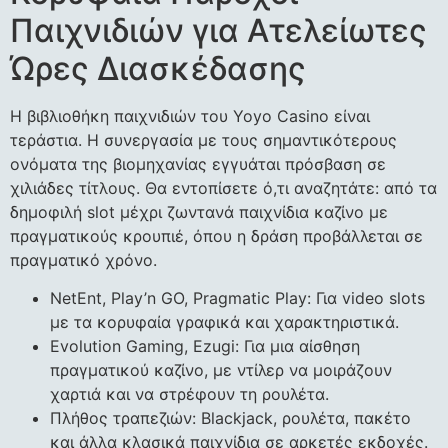
Παιχνιδιών για Ατελείωτες
Ώρες Διασκέδασης
Η βιβλιοθήκη παιχνιδιών του Yoyo Casino είναι
τεράστια. Η συνεργασία με τους σημαντικότερους
ονόματα της βιομηχανίας εγγυάται πρόσβαση σε
χιλιάδες τίτλους. Θα εντοπίσετε ό,τι αναζητάτε: από τα
δημοφιλή slot μέχρι ζωντανά παιχνίδια καζίνο με
πραγματικούς κρουπιέ, όπου η δράση προβάλλεται σε
πραγματικό χρόνο.
NetEnt, Play’n GO, Pragmatic Play: Για video slots
με τα κορυφαία γραφικά και χαρακτηριστικά.
Evolution Gaming, Ezugi: Για μια αίσθηση
πραγματικού καζίνο, με ντίλερ να μοιράζουν
χαρτιά και να στρέφουν τη ρουλέτα.
Πλήθος τραπεζιών: Blackjack, ρουλέτα, πακέτο
και άλλα κλασικά παιχνίδια σε αρκετές εκδοχές.