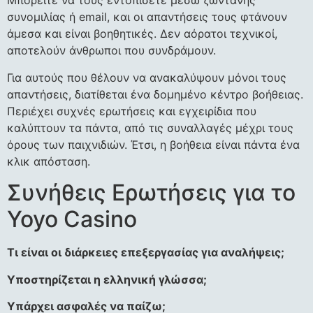
Μπορείτε να τους εντοπίσετε μέσω ζωντανής
συνομιλίας ή email, και οι απαντήσεις τους φτάνουν
άμεσα και είναι βοηθητικές. Δεν αόρατοι τεχνικοί,
αποτελούν άνθρωποι που συνδράμουν.
Για αυτούς που θέλουν να ανακαλύψουν μόνοι τους
απαντήσεις, διατίθεται ένα δομημένο κέντρο βοήθειας.
Περιέχει συχνές ερωτήσεις και εγχειρίδια που
καλύπτουν τα πάντα, από τις συναλλαγές μέχρι τους
όρους των παιχνιδιών. Έτσι, η βοήθεια είναι πάντα ένα
κλικ απόσταση.
Συνήθεις Ερωτήσεις για το
Yoyo Casino
Τι είναι οι διάρκειες επεξεργασίας για αναλήψεις;
Υποστηρίζεται η ελληνική γλώσσα;
Υπάρχει ασφαλές να παίζω;