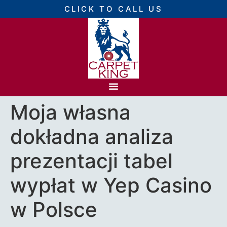
CLICK TO CALL US
Moja własna
dokładna analiza
prezentacji tabel
wypłat w Yep Casino
w Polsce