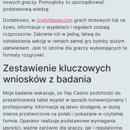
nowych graczy. Pomogłoby to uporządkować
podstawową wiedzę.
Dodatkowo, w
crunchbase.com
grach stołowych lub na
żywo, informacje o wypłatach i regułach zostają
rozproszone. Zebranie ich w jedną, łatwą do
odnalezienia sekcję w ramach samej gry byłoby dużym
ułatwieniem. Jest to istotne dla graczy wybierających te
formaty rozgrywki.
Zestawienie kluczowych
wniosków z badania
Moje badanie wskazuje, że Yep Casino podchodzi do
prezentowania tabel wypłat w sposób konwencjonalny i
profesjonalny. Informacje są łatwo dostępne, w dużej
mierze przetworzone na polski i pokazane w czytelnej
formie. Operator realizuje podstawowe wymagania
jasności, ważne zarówno dla graczy, jak i regulatorów.