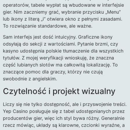
operatorów, tabele wypłat są wbudowane w interfejsie
gier. Nim zaczniemy grać, wybranie przycisku „Menu”
lub ikony z literą „i” otwiera okno z pełnymi zasadami.
To rozwiązanie standardowe, ale ważne.
Sam interfejs jest dość intuicyjny. Graficzne ikony
odsyłają do sekcji z wartościami. Pytanie brzmi, czy
kasyno udostępnia polskie tłumaczenie dla wszystkich
tytułów. Z mojej weryfikacji wnioskuję, że znaczna
część lubianych slotów ma całkowitą lokalizację. To
znaczące pomoc dla graczy, którzy nie czują
swobodnie z angielskim.
Czytelność i projekt wizualny
Liczy się nie tylko dostępność, ale i przyswojenie treści.
Yep Casino posługuje się z tabel udostępnianych przez
producentów gier, więc ich styl bywa różny. Generalnie
rzecz mówiąc, układy są klarowne, czcionki wyraźne, a