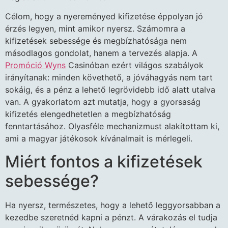
Célom, hogy a nyereményed kifizetése éppolyan jó
érzés legyen, mint amikor nyersz. Számomra a
kifizetések sebessége és megbízhatósága nem
másodlagos gondolat, hanem a tervezés alapja. A
Promóció Wyns
Casinóban ezért világos szabályok
irányítanak: minden követhető, a jóváhagyás nem tart
sokáig, és a pénz a lehető legrövidebb idő alatt utalva
van. A gyakorlatom azt mutatja, hogy a gyorsaság
kifizetés elengedhetetlen a megbízhatóság
fenntartásához. Olyasféle mechanizmust alakítottam ki,
ami a magyar játékosok kívánalmait is mérlegeli.
Miért fontos a kifizetések
sebessége?
Ha nyersz, természetes, hogy a lehető leggyorsabban a
kezedbe szeretnéd kapni a pénzt. A várakozás el tudja