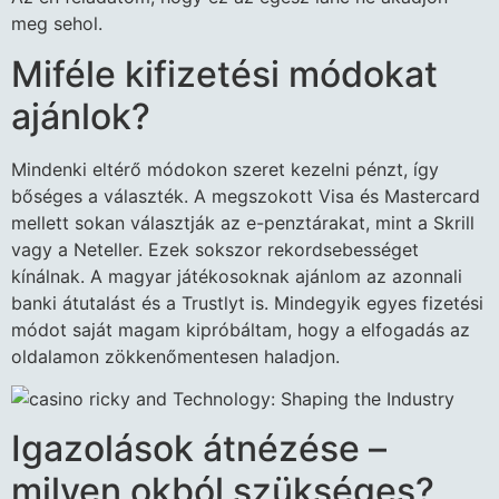
meg sehol.
Miféle kifizetési módokat
ajánlok?
Mindenki eltérő módokon szeret kezelni pénzt, így
bőséges a választék. A megszokott Visa és Mastercard
mellett sokan választják az e-penztárakat, mint a Skrill
vagy a Neteller. Ezek sokszor rekordsebességet
kínálnak. A magyar játékosoknak ajánlom az azonnali
banki átutalást és a Trustlyt is. Mindegyik egyes fizetési
módot saját magam kipróbáltam, hogy a elfogadás az
oldalamon zökkenőmentesen haladjon.
Igazolások átnézése –
milyen okból szükséges?