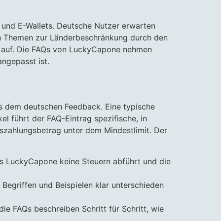
n und E-Wallets. Deutsche Nutzer erwarten
uch Themen zur Länderbeschränkung durch den
ig auf. Die FAQs von LuckyCapone nehmen
angepasst ist.
aus dem deutschen Feedback. Eine typische
el führt der FAQ-Eintrag spezifische, in
uszahlungsbetrag unter dem Mindestlimit. Der
ass LuckyCapone keine Steuern abführt und die
 Begriffen und Beispielen klar unterschieden
ie FAQs beschreiben Schritt für Schritt, wie