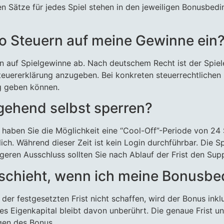
n Sätze für jedes Spiel stehen in den jeweiligen Bonusbedin
o Steuern auf meine Gewinne ein
n auf Spielgewinne ab. Nach deutschem Recht ist der Spie
Steuererklärung anzugeben. Bei konkreten steuerrechtlichen
ng geben können.
gehend selbst sperren?
s haben Sie die Möglichkeit eine “Cool-Off”-Periode von 24
lich. Während dieser Zeit ist kein Login durchführbar. Die 
geren Ausschluss sollten Sie nach Ablauf der Frist den Sup
chieht, wenn ich meine Bonusbed
er festgesetzten Frist nicht schaffen, wird der Bonus inkl
tes Eigenkapital bleibt davon unberührt. Die genaue Frist 
gen des Bonus.