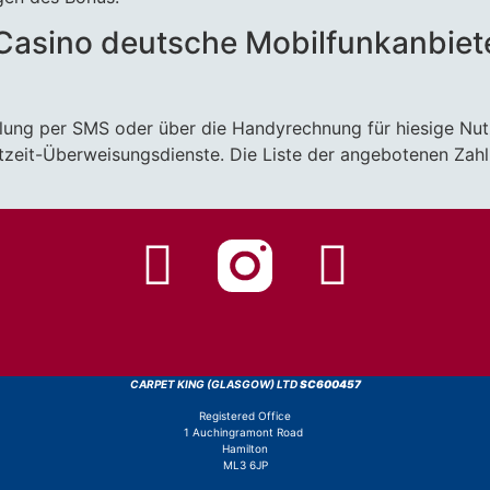
asino deutsche Mobilfunkanbiete
ung per SMS oder über die Handyrechnung für hiesige Nutze
zeit-Überweisungsdienste. Die Liste der angebotenen Zahlu
CARPET KING (GLASGOW) LTD
SC600457
Registered Office
1 Auchingramont Road
Hamilton
ML3 6JP