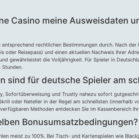
one Casino meine Ausweisdaten u
 entsprechend rechtlichen Bestimmungen durch. Nach der R
is oder Reisepass) und einen aktuellen Nachweis Ihrer Adr
 gewährleistet die Volljährigkeit. Für Spieler in Deutschla
4 Stunden.
sind für deutsche Spieler am sc
y, Sofortüberweisung und Trustly nahezu sofort gutgeschr
Skrill oder Neteller in der Regel am schnellsten (innerhal
e verfügbaren Methoden entdecken Sie im Kassenbereich Ihr
ieselben Bonusumsatzbedingungen?
ählen meist zu 100%. Bei Tisch- und Kartenspielen wie Black