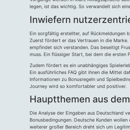
legen, ist das wichtig. So verwandelt sich ein
Inwiefern nutzerzentri
Ein sorgfältig erstellter, auf Rückmeldungen
Zuerst fördert er das Vertrauen in die Marke. 
empfindet sich verstanden. Das beseitigt Fru
muss. Ein flüssiger Start, bei dem die ersten
Zudem fördert es ein unabhängiges Spielerleb
Ein ausführliches FAQ gibt ihnen die Mittel d
Informationen zu Bonusregeln und Spielbedi
Journey wird so komfortabler und positiver.
Hauptthemen aus dem
Die Analyse der Eingaben aus Deutschland ver
Bonusbedingungen. Deutsche Kunden wollen es
weiterer großer Bereich dreht sich um Legit