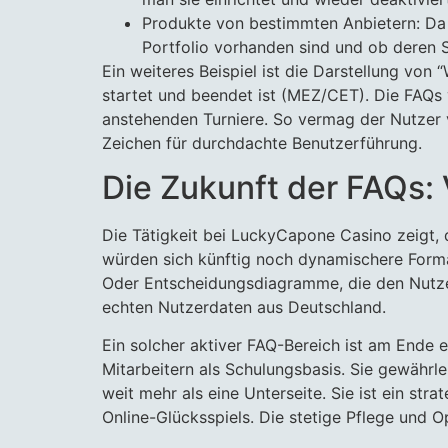
Produkte von bestimmten Anbietern: Da d
Portfolio vorhanden sind und ob deren 
Ein weiteres Beispiel ist die Darstellung von
startet und beendet ist (MEZ/CET). Die FAQs 
anstehenden Turniere. So vermag der Nutzer v
Zeichen für durchdachte Benutzerführung.
Die Zukunft der FAQs:
Die Tätigkeit bei LuckyCapone Casino zeigt
würden sich künftig noch dynamischere Format
Oder Entscheidungsdiagramme, die den Nutzer
echten Nutzerdaten aus Deutschland.
Ein solcher aktiver FAQ-Bereich ist am Ende 
Mitarbeitern als Schulungsbasis. Sie gewährle
weit mehr als eine Unterseite. Sie ist ein 
Online-Glücksspiels. Die stetige Pflege und O