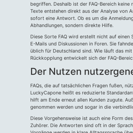
begriffen. Deshalb ist der FAQ-Bereich keine 
Texte entstehen direkt aus der Analyse von 
sofort eine Antwort. Ob es um die Anmeldung
Abhandlungen, sondern direkte Hilfe.
Diese Sorte FAQ wird erstellt nicht auf eine
E-Mails und Diskussionen in Foren. Sie fahn
üblich für Deutschland sind. Wie läuft das m
Rückkopplung entwickelt sich der FAQ-Bereich 
Der Nutzen nutzergene
FAQs, die auf tatsächlichen Fragen fußen, nüt
LuckyCapone heißt es reduzierte Standardanf
hilft am Ende erneut allen Kunden zugute. Auß
genommen werden und sogar in die verbindlic
Diese Vorgehensweise ist auch eine Form des 
Zuhörer. Die Antworten sind oft in der Sprach
Vorgänge werden in klare Alltagssprache übe