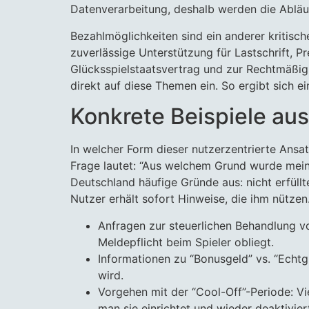
Datenverarbeitung, deshalb werden die Abläuf
Bezahlmöglichkeiten sind ein anderer kritisc
zuverlässige Unterstützung für Lastschrift,
Glücksspielstaatsvertrag und zur Rechtmäßi
direkt auf diese Themen ein. So ergibt sich ei
Konkrete Beispiele au
In welcher Form dieser nutzerzentrierte Ansa
Frage lautet: “Aus welchem Grund wurde meine 
Deutschland häufige Gründe aus: nicht erfüll
Nutzer erhält sofort Hinweise, die ihm nützen
Anfragen zur steuerlichen Behandlung vo
Meldepflicht beim Spieler obliegt.
Informationen zu “Bonusgeld” vs. “Echtg
wird.
Vorgehen mit der “Cool-Off”-Periode: Vi
man sie einrichtet und wieder deaktivier