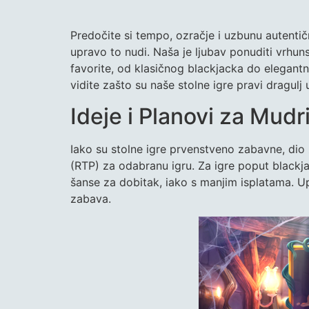
Predočite si tempo, ozračje i uzbunu autenti
upravo to nudi. Naša je ljubav ponuditi vrhun
favorite, od klasičnog blackjacka do elegant
vidite zašto su naše stolne igre pravi dragulj 
Ideje i Planovi za Mudri
Iako su stolne igre prvenstveno zabavne, dio 
(RTP) za odabranu igru. Za igre poput blackja
šanse za dobitak, iako s manjim isplatama. Upr
zabava.