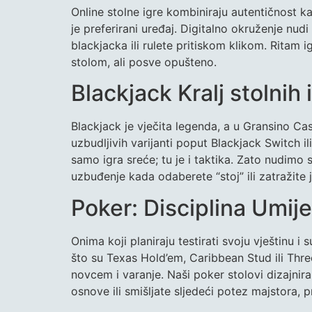
Online stolne igre kombiniraju autentičnost k
je preferirani uređaj. Digitalno okruženje nudi
blackjacka ili rulete pritiskom klikom. Ritam 
stolom, ali posve opušteno.
Blackjack Kralj stolni
Blackjack je vječita legenda, a u Gransino Ca
uzbudljivih varijanti poput Blackjack Switch il
samo igra sreće; tu je i taktika. Zato nudimo 
uzbuđenje kada odaberete “stoj” ili zatražite 
Poker: Disciplina Umije
Onima koji planiraju testirati svoju vještinu 
što su Texas Hold’em, Caribbean Stud ili Three 
novcem i varanje. Naši poker stolovi dizajnira
osnove ili smišljate sljedeći potez majstora, p