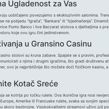
ana Ugladenost za Vas
ju koju uobičajeno povezujemo s ekskluzivnim salonima. Tre
 se na pobjedu “Igrača”, “Bankara” ili “Izjednačenja”. Dinami
ce Punto Banco i live Baccarat stolova s djeliteljima s prav
storu koje ovu igru čini jedinstvenom.
živanja u Gransino Casinu
e Casino stolovi su kruna zabave. Spajate se s pravim, prof
unicirati s njima i drugim igračima, što gradi društvenu a
er, ovo je najpribližnije što možete doći fizičkom kasinu, a
nite Kotač Sreće
a se kotrlja po točku rulete. Ova ikonična igra nosi nevjero
u Europe, Amerike ili Francuske rulete, svaka sa svojim spec
 su skoro bezbrojne. Visokokvalitetni streamovi uživo još p