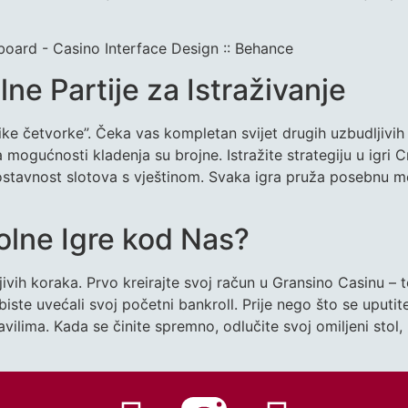
ne Partije za Istraživanje
ike četvorke”. Čeka vas kompletan svijet drugih uzbudljivih
a mogućnosti kladenja su brojne. Istražite strategiju u igri 
ostavnost slotova s vještinom. Svaka igra pruža posebnu me
tolne Igre kod Nas?
ivih koraka. Prvo kreirajte svoj račun u Gransino Casinu – 
iste uvećali svoj početni bankroll. Prije nego što se uputit
vilima. Kada se činite spremno, odlučite svoj omiljeni stol,