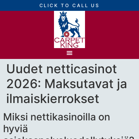
CLICK TO CALL US
Uudet netticasinot
2026: Maksutavat ja
ilmaiskierrokset
Miksi nettikasinoilla on
hyviä