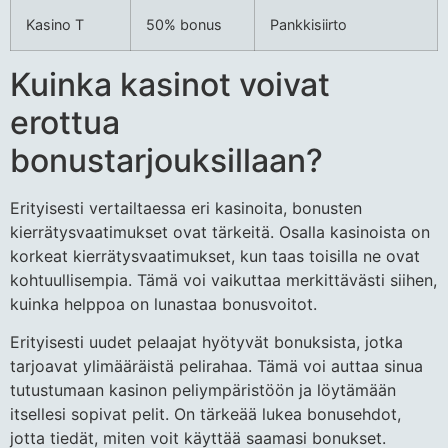
Kasino T
50% bonus
Pankkisiirto
Kuinka kasinot voivat
erottua
bonustarjouksillaan?
Erityisesti vertailtaessa eri kasinoita, bonusten
kierrätysvaatimukset ovat tärkeitä. Osalla kasinoista on
korkeat kierrätysvaatimukset, kun taas toisilla ne ovat
kohtuullisempia. Tämä voi vaikuttaa merkittävästi siihen,
kuinka helppoa on lunastaa bonusvoitot.
Erityisesti uudet pelaajat hyötyvät bonuksista, jotka
tarjoavat ylimääräistä pelirahaa. Tämä voi auttaa sinua
tutustumaan kasinon peliympäristöön ja löytämään
itsellesi sopivat pelit. On tärkeää lukea bonusehdot,
jotta tiedät, miten voit käyttää saamasi bonukset.