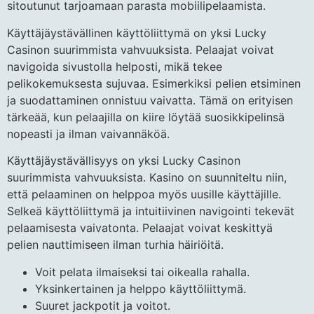
sitoutunut tarjoamaan parasta mobiilipelaamista.
Käyttäjäystävällinen käyttöliittymä on yksi Lucky
Casinon suurimmista vahvuuksista. Pelaajat voivat
navigoida sivustolla helposti, mikä tekee
pelikokemuksesta sujuvaa. Esimerkiksi pelien etsiminen
ja suodattaminen onnistuu vaivatta. Tämä on erityisen
tärkeää, kun pelaajilla on kiire löytää suosikkipelinsä
nopeasti ja ilman vaivannäköä.
Käyttäjäystävällisyys on yksi Lucky Casinon
suurimmista vahvuuksista. Kasino on suunniteltu niin,
että pelaaminen on helppoa myös uusille käyttäjille.
Selkeä käyttöliittymä ja intuitiivinen navigointi tekevät
pelaamisesta vaivatonta. Pelaajat voivat keskittyä
pelien nauttimiseen ilman turhia häiriöitä.
Voit pelata ilmaiseksi tai oikealla rahalla.
Yksinkertainen ja helppo käyttöliittymä.
Suuret jackpotit ja voitot.