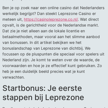
Ben je op zoek naar een online casino dat Nederlanders
werkelijk begrijpt? Dan steekt Leprezone Casino er
meteen uit,
https://casinoleprezone.co.nl/
. Wat direct
opvalt, is de gerichtheid voor de Nederlandse markt.
Dat zie je niet alleen aan de lokale licentie en
betaalmethoden, maar vooral aan het slimme aanbod
van bonussen. In dit artikel bekijken we het
bonuslandschap van Leprezone van dichtbij. We
focussen op de pluspunten die speciaal voor spelers uit
Nederland zijn. Je komt te weten over de waarde, de
voorwaarden en hoe je ze effectief kunt gebruiken. Zo
heb je een duidelijk beeld precies wat je kunt
verwachten.
Startbonus: Je eerste
stappen bij Leprezone