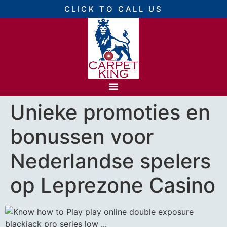
CLICK TO CALL US
Unieke promoties en
bonussen voor
Nederlandse spelers
op Leprezone Casino