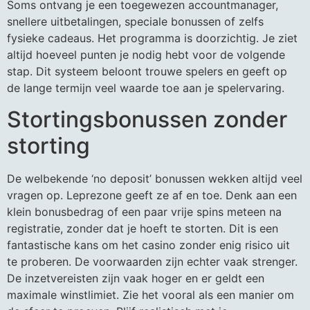
Soms ontvang je een toegewezen accountmanager,
snellere uitbetalingen, speciale bonussen of zelfs
fysieke cadeaus. Het programma is doorzichtig. Je ziet
altijd hoeveel punten je nodig hebt voor de volgende
stap. Dit systeem beloont trouwe spelers en geeft op
de lange termijn veel waarde toe aan je spelervaring.
Stortingsbonussen zonder
storting
De welbekende ‘no deposit’ bonussen wekken altijd veel
vragen op. Leprezone geeft ze af en toe. Denk aan een
klein bonusbedrag of een paar vrije spins meteen na
registratie, zonder dat je hoeft te storten. Dit is een
fantastische kans om het casino zonder enig risico uit
te proberen. De voorwaarden zijn echter vaak strenger.
De inzetvereisten zijn vaak hoger en er geldt een
maximale winstlimiet. Zie het vooral als een manier om