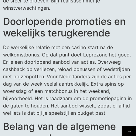
de sfeer te proeven. Blijf realistisch met je
winstverwachtingen.
Doorlopende promoties en
wekelijks terugkerende
De werkelijke relatie met een casino start na de
welkomstbonus. Op dat punt doet Leprezone het goed.
Er is een doorlopend aanbod van acties. Overweeg
cashback op verliezen, reload bonussen of wedstrijden
met prijzenpotten. Voor Nederlanders zijn de acties per
dag van de week veelal aantrekkelijk. Extra spins op
woensdag of een matchbonus in het weekend,
bijvoorbeeld. Het is raadzaam om de promotiepagina in
de gaten te houden. Het aanbod wisselt, zodat er altijd
wel iets is dat bij je speelstijl en budget past.
Belang van de algemene
→