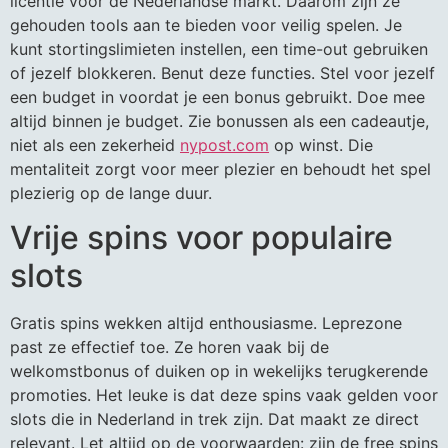
licentie voor de Nederlandse markt. Daarom zijn ze
gehouden tools aan te bieden voor veilig spelen. Je
kunt stortingslimieten instellen, een time-out gebruiken
of jezelf blokkeren. Benut deze functies. Stel voor jezelf
een budget in voordat je een bonus gebruikt. Doe mee
altijd binnen je budget. Zie bonussen als een cadeautje,
niet als een zekerheid
nypost.com
op winst. Die
mentaliteit zorgt voor meer plezier en behoudt het spel
plezierig op de lange duur.
Vrije spins voor populaire
slots
Gratis spins wekken altijd enthousiasme. Leprezone
past ze effectief toe. Ze horen vaak bij de
welkomstbonus of duiken op in wekelijks terugkerende
promoties. Het leuke is dat deze spins vaak gelden voor
slots die in Nederland in trek zijn. Dat maakt ze direct
relevant. Let altijd op de voorwaarden: zijn de free spins