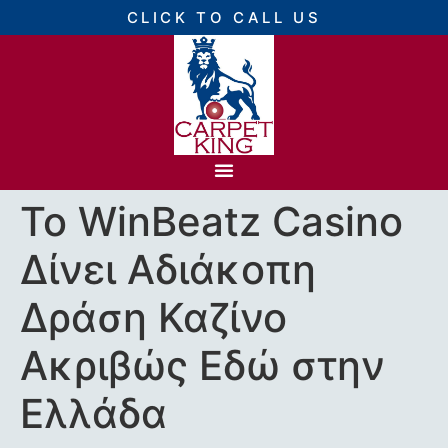
CLICK TO CALL US
Το WinBeatz Casino
Δίνει Αδιάκοπη
Δράση Καζίνο
Ακριβώς Εδώ στην
Ελλάδα