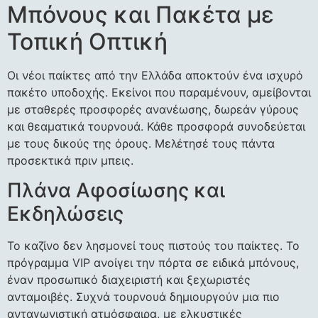
Μπόνους και Πακέτα με
Τοπική Οπτική
Οι νέοι παίκτες από την Ελλάδα αποκτούν ένα ισχυρό
πακέτο υποδοχής. Εκείνοι που παραμένουν, αμείβονται
με σταθερές προσφορές ανανέωσης, δωρεάν γύρους
και θεαματικά τουρνουά. Κάθε προσφορά συνοδεύεται
με τους δικούς της όρους. Μελέτησέ τους πάντα
προσεκτικά πριν μπεις.
Πλάνα Αφοσίωσης και
Εκδηλώσεις
Το καζίνο δεν λησμονεί τους πιστούς του παίκτες. Το
πρόγραμμα VIP ανοίγει την πόρτα σε ειδικά μπόνους,
έναν προσωπικό διαχειριστή και ξεχωριστές
ανταμοιβές. Συχνά τουρνουά δημιουργούν μια πιο
ανταγωνιστική ατμόσφαιρα, με ελκυστικές