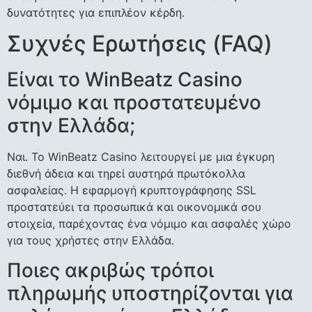
δυνατότητες για επιπλέον κέρδη.
Συχνές Ερωτήσεις (FAQ)
Είναι το WinBeatz Casino
νόμιμο και προστατευμένο
στην Ελλάδα;
Ναι. Το WinBeatz Casino λειτουργεί με μια έγκυρη
διεθνή άδεια και τηρεί αυστηρά πρωτόκολλα
ασφαλείας. Η εφαρμογή κρυπτογράφησης SSL
προστατεύει τα προσωπικά και οικονομικά σου
στοιχεία, παρέχοντας ένα νόμιμο και ασφαλές χώρο
για τους χρήστες στην Ελλάδα.
Ποιες ακριβώς τρόποι
πληρωμής υποστηρίζονται για