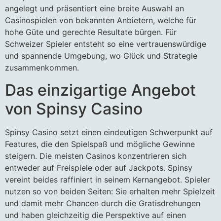
angelegt und präsentiert eine breite Auswahl an
Casinospielen von bekannten Anbietern, welche für
hohe Güte und gerechte Resultate bürgen. Für
Schweizer Spieler entsteht so eine vertrauenswürdige
und spannende Umgebung, wo Glück und Strategie
zusammenkommen.
Das einzigartige Angebot
von Spinsy Casino
Spinsy Casino setzt einen eindeutigen Schwerpunkt auf
Features, die den Spielspaß und mögliche Gewinne
steigern. Die meisten Casinos konzentrieren sich
entweder auf Freispiele oder auf Jackpots. Spinsy
vereint beides raffiniert in seinem Kernangebot. Spieler
nutzen so von beiden Seiten: Sie erhalten mehr Spielzeit
und damit mehr Chancen durch die Gratisdrehungen
und haben gleichzeitig die Perspektive auf einen