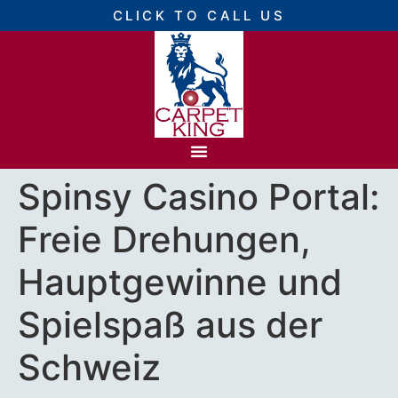
CLICK TO CALL US
Spinsy Casino Portal:
Freie Drehungen,
Hauptgewinne und
Spielspaß aus der
Schweiz