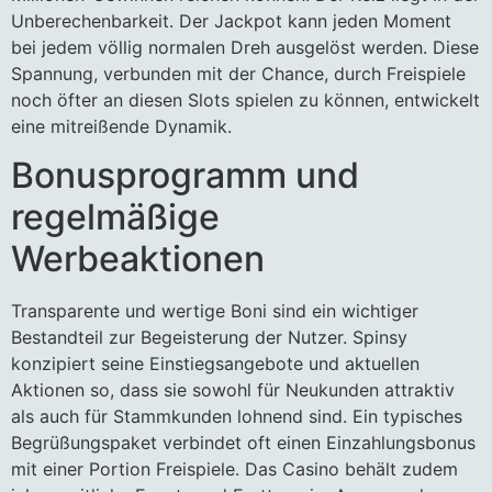
Unberechenbarkeit. Der Jackpot kann jeden Moment
bei jedem völlig normalen Dreh ausgelöst werden. Diese
Spannung, verbunden mit der Chance, durch Freispiele
noch öfter an diesen Slots spielen zu können, entwickelt
eine mitreißende Dynamik.
Bonusprogramm und
regelmäßige
Werbeaktionen
Transparente und wertige Boni sind ein wichtiger
Bestandteil zur Begeisterung der Nutzer. Spinsy
konzipiert seine Einstiegsangebote und aktuellen
Aktionen so, dass sie sowohl für Neukunden attraktiv
als auch für Stammkunden lohnend sind. Ein typisches
Begrüßungspaket verbindet oft einen Einzahlungsbonus
mit einer Portion Freispiele. Das Casino behält zudem