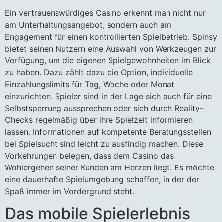
Ein vertrauenswürdiges Casino erkennt man nicht nur
am Unterhaltungsangebot, sondern auch am
Engagement für einen kontrollierten Spielbetrieb. Spinsy
bietet seinen Nutzern eine Auswahl von Werkzeugen zur
Verfügung, um die eigenen Spielgewohnheiten im Blick
zu haben. Dazu zählt dazu die Option, individuelle
Einzahlungslimits für Tag, Woche oder Monat
einzurichten. Spieler sind in der Lage sich auch für eine
Selbstsperrung aussprechen oder sich durch Reality-
Checks regelmäßig über ihre Spielzeit informieren
lassen. Informationen auf kompetente Beratungsstellen
bei Spielsucht sind leicht zu ausfindig machen. Diese
Vorkehrungen belegen, dass dem Casino das
Wohlergehen seiner Kunden am Herzen liegt. Es möchte
eine dauerhafte Spielumgebung schaffen, in der der
Spaß immer im Vordergrund steht.
Das mobile Spielerlebnis