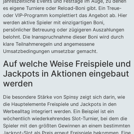
jahreszeitliche Events und Festtage im Auge, zu denen
es eigene Turniere oder Reload-Boni gibt. Ein Treue-
oder VIP-Programm komplettiert das Angebot ab. Hier
werden aktive Spieler mit einzigartigen Boni,
persönlicher Betreuung oder zügigeren Auszahlungen
belohnt. Die Inanspruchnahme dieser Boni wird durch
klare Teilnahmeregeln und angemessene
Umsatzbedingungen umsetzbar gemacht.
Auf welche Weise Freispiele und
Jackpots in Aktionen eingebaut
werden
Die besondere Stärke von Spinsy zeigt sich darin, wie
die Hauptelemente Freispiele und Jackpots in den
Werbealltag integriert werden. Ein Beispiel ist ein
wöchentlich wiederkehrendes Slot-Turnier, bei dem die
Spieler mit den größten Gewinnen an einem bestimmten
Jackpot-Slot als Preis erneut Freispiele bekommen. Eine