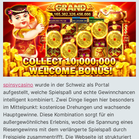
spinsycasino
wurde in der Schweiz als Portal
aufgestellt, welche Spielspaß und echte Gewinnchancen
intelligent kombiniert. Zwei Dinge liegen hier besonders
im Mittelpunkt: kostenlose Drehungen und wachsende
Hauptgewinne. Diese Kombination sorgt für ein
außergewöhnliches Erlebnis, wobei die Spannung eines
Riesengewinns mit dem verlängerte Spielspaß durch
Freispiele zusammentrifft. Die Webseite ist strukturiert