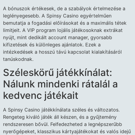
A bónuszok értékesek, de a szabályok értelmezése a
leglényegesebb. A Spinsy Casino egyértelműen
bemutatja a fogadási előírásokat és a maximális tétek
limitjeit. A VIP program lojális játékosoknak extrákat
nyújt, mint dedikált account manager, gyorsabb
kifizetések és különleges ajánlatok. Ezek a
intézkedések a hosszú távú kapcsolat kialakításáról
tanúskodnak.
Széleskörű játékkínálat:
Nálunk mindenki rátalál a
kedvenc játékait
A Spinsy Casino játékkínálata széles és változatos.
Rengeteg kiváló játék áll készen, és a gyűjtemény
rendszeresen bővül. Felfedezheted a legnépszerűbb
nyerőgépeket, klasszikus kártyajátékokat és valós idejű