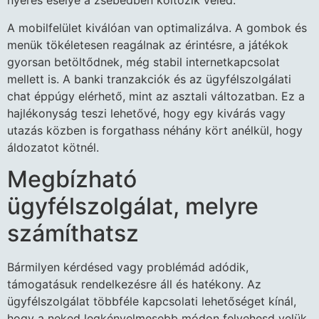
nyerés esélye a zsebedben költözik veled.
A mobilfelület kiválóan van optimalizálva. A gombok és
menük tökéletesen reagálnak az érintésre, a játékok
gyorsan betöltődnek, még stabil internetkapcsolat
mellett is. A banki tranzakciók és az ügyfélszolgálati
chat éppúgy elérhető, mint az asztali változatban. Ez a
hajlékonyság teszi lehetővé, hogy egy kivárás vagy
utazás közben is forgathass néhány kört anélkül, hogy
áldozatot kötnél.
Megbízható
ügyfélszolgálat, melyre
számíthatsz
Bármilyen kérdésed vagy problémád adódik,
támogatásuk rendelkezésre áll és hatékony. Az
ügyfélszolgálat többféle kapcsolati lehetőséget kínál,
hogy a neked legkényelmesebb módon felvehesd velük