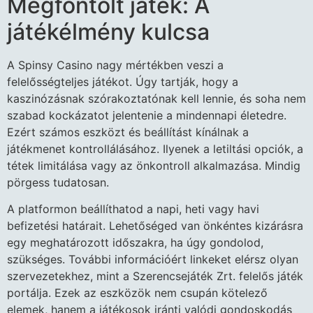
Megfontolt játék: A
játékélmény kulcsa
A Spinsy Casino nagy mértékben veszi a
felelősségteljes játékot. Úgy tartják, hogy a
kaszinózásnak szórakoztatónak kell lennie, és soha nem
szabad kockázatot jelentenie a mindennapi életedre.
Ezért számos eszközt és beállítást kínálnak a
játékmenet kontrollálásához. Ilyenek a letiltási opciók, a
tétek limitálása vagy az önkontroll alkalmazása. Mindig
pörgess tudatosan.
A platformon beállíthatod a napi, heti vagy havi
befizetési határait. Lehetőséged van önkéntes kizárásra
egy meghatározott időszakra, ha úgy gondolod,
szükséges. További információért linkeket elérsz olyan
szervezetekhez, mint a Szerencsejáték Zrt. felelős játék
portálja. Ezek az eszközök nem csupán kötelező
elemek, hanem a játékosok iránti valódi gondoskodás