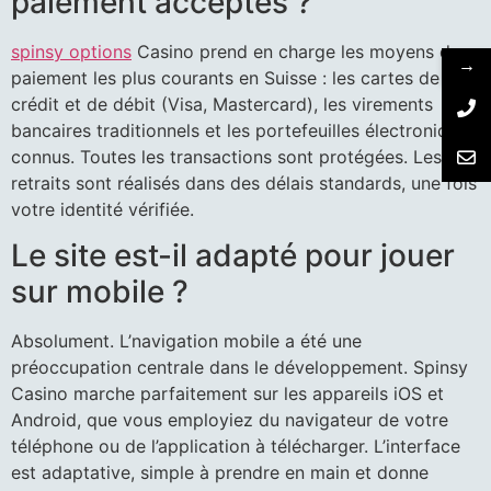
paiement acceptés ?
spinsy options
Casino prend en charge les moyens de
→
paiement les plus courants en Suisse : les cartes de
crédit et de débit (Visa, Mastercard), les virements
bancaires traditionnels et les portefeuilles électroniques
connus. Toutes les transactions sont protégées. Les
retraits sont réalisés dans des délais standards, une fois
votre identité vérifiée.
Le site est-il adapté pour jouer
sur mobile ?
Absolument. L’navigation mobile a été une
préoccupation centrale dans le développement. Spinsy
Casino marche parfaitement sur les appareils iOS et
Android, que vous employiez du navigateur de votre
téléphone ou de l’application à télécharger. L’interface
est adaptative, simple à prendre en main et donne