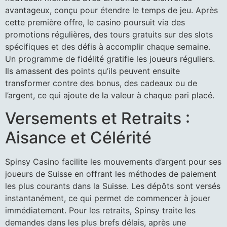
avantageux, conçu pour étendre le temps de jeu. Après
cette première offre, le casino poursuit via des
promotions régulières, des tours gratuits sur des slots
spécifiques et des défis à accomplir chaque semaine.
Un programme de fidélité gratifie les joueurs réguliers.
Ils amassent des points qu’ils peuvent ensuite
transformer contre des bonus, des cadeaux ou de
l’argent, ce qui ajoute de la valeur à chaque pari placé.
Versements et Retraits :
Aisance et Célérité
Spinsy Casino facilite les mouvements d’argent pour ses
joueurs de Suisse en offrant les méthodes de paiement
les plus courants dans la Suisse. Les dépôts sont versés
instantanément, ce qui permet de commencer à jouer
immédiatement. Pour les retraits, Spinsy traite les
demandes dans les plus brefs délais, après une