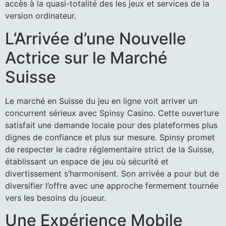
accès à la quasi-totalité des les jeux et services de la
version ordinateur.
L’Arrivée d’une Nouvelle
Actrice sur le Marché
Suisse
Le marché en Suisse du jeu en ligne voit arriver un
concurrent sérieux avec Spinsy Casino. Cette ouverture
satisfait une demande locale pour des plateformes plus
dignes de confiance et plus sur mesure. Spinsy promet
de respecter le cadre réglementaire strict de la Suisse,
établissant un espace de jeu où sécurité et
divertissement s’harmonisent. Son arrivée a pour but de
diversifier l’offre avec une approche fermement tournée
vers les besoins du joueur.
Une Expérience Mobile