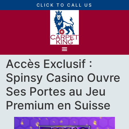
CLICK TO CALL US
ABOUT US
Accès Exclusif :
Spinsy Casino Ouvre
Ses Portes au Jeu
Premium en Suisse