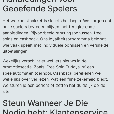
Geoefende Spelers
Het welkomstpakket is slechts het begin. We zorgen dat
onze spelers tevreden blijven met terugkerende
aanbiedingen. Bijvoorbeeld stortingsbonussen, free
spins en cashback. Ons loyaliteitsprogramma beloont
wie vaak speelt met individuele bonussen en versnelde
uitbetalingen.
Wekelijks verschijnt er wel iets nieuws in de
promotiesectie. Zoals ‘Free Spin Fridays’ of een
speelautomaten toernooi. Cashback berekenen we
wekelijks over verliezen, wat een fijne zekerheid biedt.
We sturen je een bericht of zetten het duidelijk op de
site.
Steun Wanneer Je Die
Nodig hebt: Klantenservice