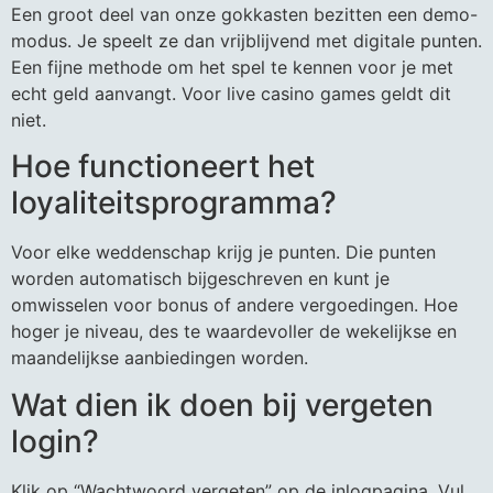
Een groot deel van onze gokkasten bezitten een demo-
modus. Je speelt ze dan vrijblijvend met digitale punten.
Een fijne methode om het spel te kennen voor je met
echt geld aanvangt. Voor live casino games geldt dit
niet.
Hoe functioneert het
loyaliteitsprogramma?
Voor elke weddenschap krijg je punten. Die punten
worden automatisch bijgeschreven en kunt je
omwisselen voor bonus of andere vergoedingen. Hoe
hoger je niveau, des te waardevoller de wekelijkse en
maandelijkse aanbiedingen worden.
Wat dien ik doen bij vergeten
login?
Klik op “Wachtwoord vergeten” op de inlogpagina. Vul