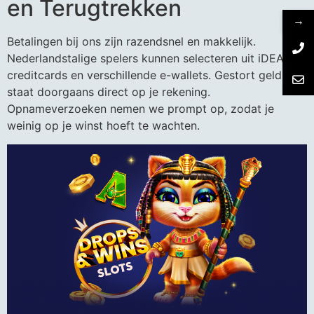
en Terugtrekken
→
Betalingen bij ons zijn razendsnel en makkelijk.
Nederlandstalige spelers kunnen selecteren uit iDEAL,
creditcards en verschillende e-wallets. Gestort geld
staat doorgaans direct op je rekening.
Opnameverzoeken nemen we prompt op, zodat je
weinig op je winst hoeft te wachten.