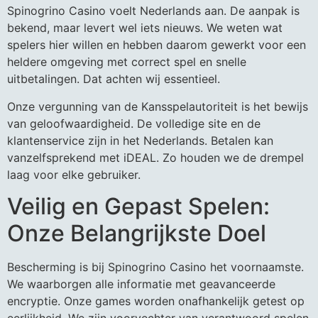
Spinogrino Casino voelt Nederlands aan. De aanpak is
bekend, maar levert wel iets nieuws. We weten wat
spelers hier willen en hebben daarom gewerkt voor een
heldere omgeving met correct spel en snelle
uitbetalingen. Dat achten wij essentieel.
Onze vergunning van de Kansspelautoriteit is het bewijs
van geloofwaardigheid. De volledige site en de
klantenservice zijn in het Nederlands. Betalen kan
vanzelfsprekend met iDEAL. Zo houden we de drempel
laag voor elke gebruiker.
Veilig en Gepast Spelen:
Onze Belangrijkste Doel
Bescherming is bij Spinogrino Casino het voornaamste.
We waarborgen alle informatie met geavanceerde
encryptie. Onze games worden onafhankelijk getest op