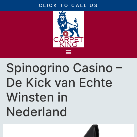
CLICK TO CALL US
Spinogrino Casino –
De Kick van Echte
Winsten in
Nederland