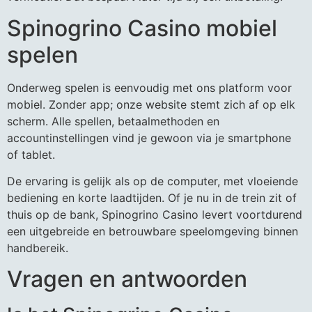
Spinogrino Casino mobiel
spelen
Onderweg spelen is eenvoudig met ons platform voor
mobiel. Zonder app; onze website stemt zich af op elk
scherm. Alle spellen, betaalmethoden en
accountinstellingen vind je gewoon via je smartphone
of tablet.
De ervaring is gelijk als op de computer, met vloeiende
bediening en korte laadtijden. Of je nu in de trein zit of
thuis op de bank, Spinogrino Casino levert voortdurend
een uitgebreide en betrouwbare speelomgeving binnen
handbereik.
Vragen en antwoorden