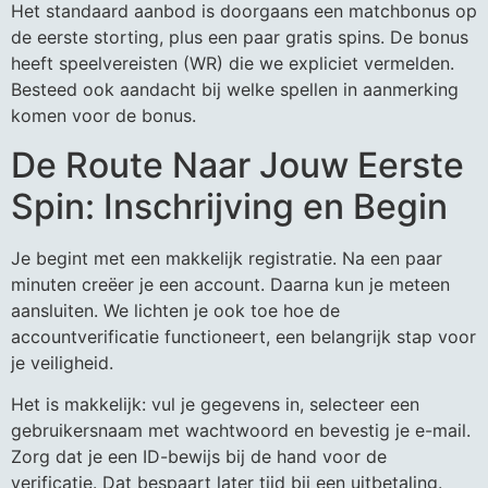
Het standaard aanbod is doorgaans een matchbonus op
de eerste storting, plus een paar gratis spins. De bonus
heeft speelvereisten (WR) die we expliciet vermelden.
Besteed ook aandacht bij welke spellen in aanmerking
komen voor de bonus.
De Route Naar Jouw Eerste
Spin: Inschrijving en Begin
Je begint met een makkelijk registratie. Na een paar
minuten creëer je een account. Daarna kun je meteen
aansluiten. We lichten je ook toe hoe de
accountverificatie functioneert, een belangrijk stap voor
je veiligheid.
Het is makkelijk: vul je gegevens in, selecteer een
gebruikersnaam met wachtwoord en bevestig je e-mail.
Zorg dat je een ID-bewijs bij de hand voor de
verificatie. Dat bespaart later tijd bij een uitbetaling.