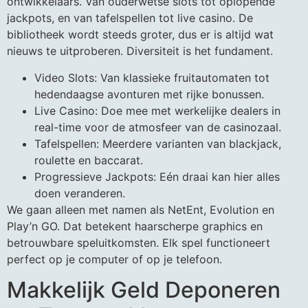
ontwikkelaars. Van ouderwetse slots tot oplopende
jackpots, en van tafelspellen tot live casino. De
bibliotheek wordt steeds groter, dus er is altijd wat
nieuws te uitproberen. Diversiteit is het fundament.
Video Slots: Van klassieke fruitautomaten tot
hedendaagse avonturen met rijke bonussen.
Live Casino: Doe mee met werkelijke dealers in
real-time voor de atmosfeer van de casinozaal.
Tafelspellen: Meerdere varianten van blackjack,
roulette en baccarat.
Progressieve Jackpots: Eén draai kan hier alles
doen veranderen.
We gaan alleen met namen als NetEnt, Evolution en
Play’n GO. Dat betekent haarscherpe graphics en
betrouwbare speluitkomsten. Elk spel functioneert
perfect op je computer of op je telefoon.
Makkelijk Geld Deponeren