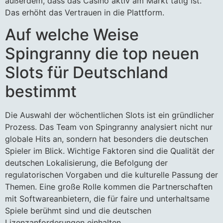
außerdem, dass das Casino aktiv am Markt tätig ist.
Das erhöht das Vertrauen in die Plattform.
Auf welche Weise
Spingranny die top neuen
Slots für Deutschland
bestimmt
Die Auswahl der wöchentlichen Slots ist ein gründlicher
Prozess. Das Team von Spingranny analysiert nicht nur
globale Hits an, sondern hat besonders die deutschen
Spieler im Blick. Wichtige Faktoren sind die Qualität der
deutschen Lokalisierung, die Befolgung der
regulatorischen Vorgaben und die kulturelle Passung der
Themen. Eine große Rolle kommen die Partnerschaften
mit Softwareanbietern, die für faire und unterhaltsame
Spiele berühmt sind und die deutschen
Lizenzanforderungen einhalten.