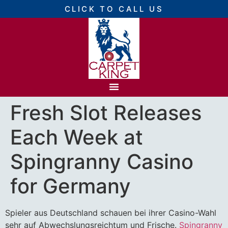
CLICK TO CALL US
Fresh Slot Releases
Each Week at
Spingranny Casino
for Germany
Spieler aus Deutschland schauen bei ihrer Casino-Wahl
sehr auf Abwechslungsreichtum und Frische.
Spingranny