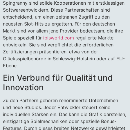
Spingranny sind solide Kooperationen mit erstklassigen
Softwareentwicklern. Diese Partnerschaften sind
entscheidend, um einen zeitnahen Zugriff zu den
neuesten Slot-Hits zu ergattern. Für den deutschen
Markt sind vor allem jene Provider bedeutsam, die ihre
Spiele speziell für
ibisworld.com
regulierte Märkte
entwickeln. Sie sind verpflichtet die erforderlichen
Zertifizierungen präsentieren, etwa von der
Glücksspielbehörde in Schleswig-Holstein oder auf EU-
Ebene.
Ein Verbund für Qualität und
Innovation
Zu den Partnern gehören renommierte Unternehmen
und neue Studios. Jeder Entwickler steuert seine
individuellen Stärken ein. Das kann die Grafik darstellen,
einzigartige Spielmechaniken oder spezielle Bonus-
Features. Durch dieses breiten Netzwerks gewährleistet