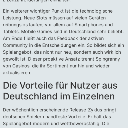
Ein weiterer wichtiger Punkt ist die technologische
Leistung. Neue Slots müssen auf vielen Geräten
reibungslos laufen, vor allem auf Smartphones und
Tablets. Mobile Games sind in Deutschland sehr beliebt.
Am Ende fließt auch das Feedback der aktiven
Community in die Entscheidungen ein. So bildet sich ein
Spielangebot, das nicht nur neu, sondern auch wirklich
gewollt ist. Dieser proaktive Ansatz trennt Spingranny
von Casinos, die ihr Sortiment nur hin und wieder
aktualisieren.
Die Vorteile für Nutzer aus
Deutschland im Einzelnen
Der wöchentlich erscheinende Release-Zyklus bringt
deutschen Spielern handfeste Vorteile. Er hält das
Spielangebot modern und wettbewerbsfähig. Die