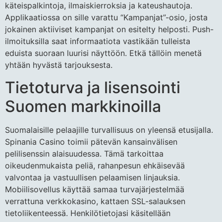
käteispalkintoja, ilmaiskierroksia ja kateushautoja.
Applikaatiossa on sille varattu “Kampanjat”-osio, josta
jokainen aktiiviset kampanjat on esitelty helposti. Push-
ilmoituksilla saat informaatiota vastikään tulleista
eduista suoraan luurisi näyttöön. Etkä tällöin menetä
yhtään hyvästä tarjouksesta.
Tietoturva ja lisensointi
Suomen markkinoilla
Suomalaisille pelaajille turvallisuus on yleensä etusijalla.
Spinania Casino toimii pätevän kansainvälisen
pelilisenssin alaisuudessa. Tämä tarkoittaa
oikeudenmukaista peliä, rahanpesun ehkäisevää
valvontaa ja vastuullisen pelaamisen linjauksia.
Mobiilisovellus käyttää samaa turvajärjestelmää
verrattuna verkkokasino, kattaen SSL-salauksen
tietoliikenteessä. Henkilötietojasi käsitellään