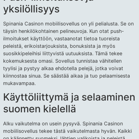
yksilöllisyys
Spinania Casinon mobiilisovellus on yli pelialusta. Se on
täysin henkilökohtainen pelineuvoja. Kun otat push-
ilmoitukset käyttöön, vastaanotat tietoa tuoreista
peleistä, erikoistarjouksista, bonuksista ja myös
suosikkipeleihisi liittyvistä uutuuksista. Tämä tekee
kokemuksesta omasi. Sovellus tunnistaa vähitellen
tyylisi ja pystyy alkaa ehdotella pelejä, jotka voivat
kiinnostaa sinua. Se säästää aikaa ja tuo pelaamisesta
mukavampaa.
Käyttöliittymä ja selaaminen
suomen kielellä
Alku vaikutelma on usein pysyvä. Spinania Casinon
mobiilisovellus tekee tästä vaikutelmasta hyvän. Kaikki
on käännetty suomeksi, lähtien valikoista ja peleistä