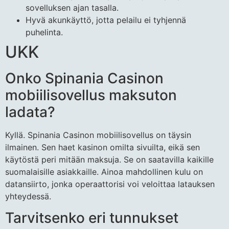
sovelluksen ajan tasalla.
Hyvä akunkäyttö, jotta pelailu ei tyhjennä
puhelinta.
UKK
Onko Spinania Casinon
mobiilisovellus maksuton
ladata?
Kyllä. Spinania Casinon mobiilisovellus on täysin
ilmainen. Sen haet kasinon omilta sivuilta, eikä sen
käytöstä peri mitään maksuja. Se on saatavilla kaikille
suomalaisille asiakkaille. Ainoa mahdollinen kulu on
datansiirto, jonka operaattorisi voi veloittaa latauksen
yhteydessä.
Tarvitsenko eri tunnukset