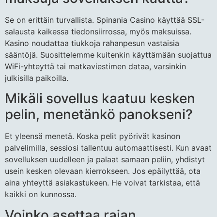
Se on erittäin turvallista. Spinania Casino käyttää SSL-
salausta kaikessa tiedonsiirrossa, myös maksuissa.
Kasino noudattaa tiukkoja rahanpesun vastaisia
sääntöjä. Suosittelemme kuitenkin käyttämään suojattua
WiFi-yhteyttä tai matkaviestimen dataa, varsinkin
julkisilla paikoilla.
Mikäli sovellus kaatuu kesken
pelin, menetänkö panokseni?
Et yleensä menetä. Koska pelit pyörivät kasinon
palvelimilla, sessiosi tallentuu automaattisesti. Kun avaat
sovelluksen uudelleen ja palaat samaan peliin, yhdistyt
usein kesken olevaan kierrokseen. Jos epäilyttää, ota
aina yhteyttä asiakastukeen. He voivat tarkistaa, että
kaikki on kunnossa.
Voinko asettaa rajan