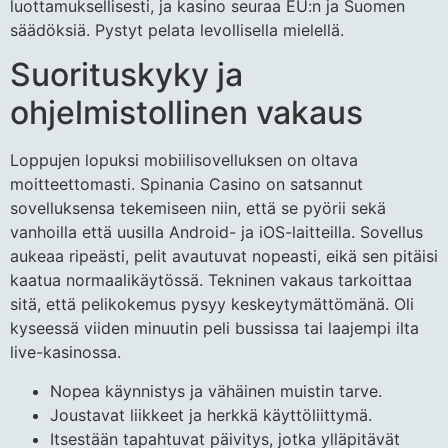
luottamuksellisesti, ja kasino seuraa EU:n ja Suomen
säädöksiä. Pystyt pelata levollisella mielellä.
Suorituskyky ja
ohjelmistollinen vakaus
Loppujen lopuksi mobiilisovelluksen on oltava
moitteettomasti. Spinania Casino on satsannut
sovelluksensa tekemiseen niin, että se pyörii sekä
vanhoilla että uusilla Android- ja iOS-laitteilla. Sovellus
aukeaa ripeästi, pelit avautuvat nopeasti, eikä sen pitäisi
kaatua normaalikäytössä. Tekninen vakaus tarkoittaa
sitä, että pelikokemus pysyy keskeytymättömänä. Oli
kyseessä viiden minuutin peli bussissa tai laajempi ilta
live-kasinossa.
Nopea käynnistys ja vähäinen muistin tarve.
Joustavat liikkeet ja herkkä käyttöliittymä.
Itsestään tapahtuvat päivitys, jotka ylläpitävät