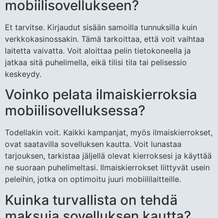
mobiilisovellukseen?
Et tarvitse. Kirjaudut sisään samoilla tunnuksilla kuin
verkkokasinossakin. Tämä tarkoittaa, että voit vaihtaa
laitetta vaivatta. Voit aloittaa pelin tietokoneella ja
jatkaa sitä puhelimella, eikä tilisi tila tai pelisessio
keskeydy.
Voinko pelata ilmaiskierroksia
mobiilisovelluksessa?
Todellakin voit. Kaikki kampanjat, myös ilmaiskierrokset,
ovat saatavilla sovelluksen kautta. Voit lunastaa
tarjouksen, tarkistaa jäljellä olevat kierroksesi ja käyttää
ne suoraan puhelimeltasi. Ilmaiskierrokset liittyvät usein
peleihin, jotka on optimoitu juuri mobiililaitteille.
Kuinka turvallista on tehdä
maksuja sovelluksen kautta?