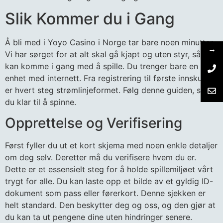
Slik Kommer du i Gang
Å bli med i Yoyo Casino i Norge tar bare noen minutter.
→
Vi har sørget for at alt skal gå kjapt og uten styr, så du
kan komme i gang med å spille. Du trenger bare en
enhet med internett. Fra registrering til første innskudd
er hvert steg strømlinjeformet. Følg denne guiden, så er
du klar til å spinne.
Opprettelse og Verifisering
Først fyller du ut et kort skjema med noen enkle detaljer
om deg selv. Deretter må du verifisere hvem du er.
Dette er et essensielt steg for å holde spillemiljøet vårt
trygt for alle. Du kan laste opp et bilde av et gyldig ID-
dokument som pass eller førerkort. Denne sjekken er
helt standard. Den beskytter deg og oss, og den gjør at
du kan ta ut pengene dine uten hindringer senere.