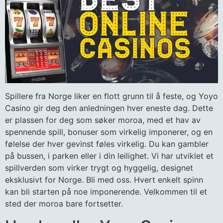
Spillere fra Norge liker en flott grunn til å feste, og Yoyo
Casino gir deg den anledningen hver eneste dag. Dette
er plassen for deg som søker moroa, med et hav av
spennende spill, bonuser som virkelig imponerer, og en
følelse der hver gevinst føles virkelig. Du kan gambler
på bussen, i parken eller i din leilighet. Vi har utviklet et
spillverden som virker trygt og hyggelig, designet
eksklusivt for Norge. Bli med oss. Hvert enkelt spinn
kan bli starten på noe imponerende. Velkommen til et
sted der moroa bare fortsetter.