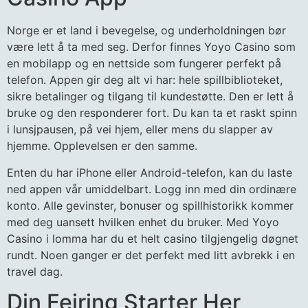
Norge er et land i bevegelse, og underholdningen bør
være lett å ta med seg. Derfor finnes Yoyo Casino som
en mobilapp og en nettside som fungerer perfekt på
telefon. Appen gir deg alt vi har: hele spillbiblioteket,
sikre betalinger og tilgang til kundestøtte. Den er lett å
bruke og den responderer fort. Du kan ta et raskt spinn
i lunsjpausen, på vei hjem, eller mens du slapper av
hjemme. Opplevelsen er den samme.
Enten du har iPhone eller Android-telefon, kan du laste
ned appen vår umiddelbart. Logg inn med din ordinære
konto. Alle gevinster, bonuser og spillhistorikk kommer
med deg uansett hvilken enhet du bruker. Med Yoyo
Casino i lomma har du et helt casino tilgjengelig døgnet
rundt. Noen ganger er det perfekt med litt avbrekk i en
travel dag.
Din Feiring Starter Her