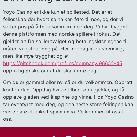
Yoyo Casino er ikke kun et spillested. Det er et
fellesskap der hvert spinn kan føre til noe, og der vi
setter pris på å feire sammen med deg. Vi har bygget
denne plattformen med norske spillere i fokus. Det
gjelder alt fra spilleutvalget og betalingsløsningene til
måten vi hjelper deg på. Her oppdager du spenning,
men like mye trygghet og et
https://pitchbook.com/profiles/company/96652-45
oppriktig ønske om at du skal more deg.
Om du er gammel eller ny, så er du velkommen. Opprett
konto i dag. Oppdag hvilke tilbud som gjelder, og få
oppleve gleden ved å spinne og vinne. Hos Yoyo Casino
tar eventyret med deg, og den neste store feiringen kan
være bare et enkelt spinn unna. Velkommen til oss til
oss.