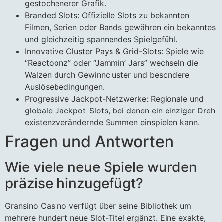
gestochenerer Grafik.
Branded Slots: Offizielle Slots zu bekannten
Filmen, Serien oder Bands gewähren ein bekanntes
und gleichzeitig spannendes Spielgefühl.
Innovative Cluster Pays & Grid-Slots: Spiele wie
“Reactoonz” oder “Jammin’ Jars” wechseln die
Walzen durch Gewinncluster und besondere
Auslösebedingungen.
Progressive Jackpot-Netzwerke: Regionale und
globale Jackpot-Slots, bei denen ein einziger Dreh
existenzverändernde Summen einspielen kann.
Fragen und Antworten
Wie viele neue Spiele wurden
präzise hinzugefügt?
Gransino Casino verfügt über seine Bibliothek um
mehrere hundert neue Slot-Titel ergänzt. Eine exakte,