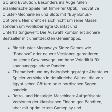
GO und Evolution. Besonders ins Auge fallen
erzählerische Spiele mit filmreifer Optik, innovative
Cluster-Mechaniken und Slots mit “Buy Bonus”-
Optionen. Hier dreht es sich nicht um reine Masse,
sondern um wohlüberlegte Qualität und
Unterhaltungswert. Die Auswahl kombiniert sichere
Bestseller mit unentdeckten Geheimtipps.
Blockbuster-Megaways-Slots: Games wie
“Bonanza” oder neuere Versionen garantieren
tausende Gewinnwege und hohe Volatilität für
spannungsgeladene Runden.
Thematisch und mythologisch geprägte Abenteuer:
Spieler versinken in detailreiche Welten, die von
ägyptischen Göttern oder nordischen Sagen
handeln.
Retro- und Nostalgie-Maschinen: Aufgefrischte
Versionen der klassischen Einarmigen Banditen,
aber mit optimiertem Gameplay und