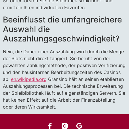
So durchforsten Sie die Bibliothek strukturiert und
ermitteln Ihren individuellen Favoriten.
Beeinflusst die umfangreichere
Auswahl die
Auszahlungsgeschwindigkeit?
Nein, die Dauer einer Auszahlung wird durch die Menge
der Slots nicht direkt tangiert. Sie beruht von der
gewählten Zahlungsmethode, der positiven Verifizierung
und den hausinternen Bearbeitungszeiten des Casinos
ab.
en.wikipedia.org
Gransino hält an seinen etablierten
Auszahlungsprozessen bei. Die technische Erweiterung
der Spielbibliothek läuft auf eigenständigen Servern. Sie
hat keinen Effekt auf die Arbeit der Finanzabteilung
oder deren Wirksamkeit.