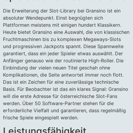
Die Erweiterung der Slot-Library bei Gransino ist ein
absoluter Wendepunkt. Einst begnügten sich
Plattformen meistens mit einigen hundert Klassikern.
Heute bietet Gransino eine Auswahl, die von klassischen
Fruchtmaschinen bis zu komplexen Megaways-Slots
und progressiven Jackpots spannt. Diese Spannweite
garantiert, dass ein jeder Spieler etwas auswählt. Der
Anfänger genauso wie der routinierte High-Roller. Die
Einbindung der vielen neuen Titel geschah ohne
Komplikationen, die Seite antwortet immer noch flott.
Das ist ein Zeichen für eine zuverlässige technische
Basis. Für Beobachter ist das ein klares Signal: Gransino
will die erste Adresse für österreichische Slot-Fans
werden. Über 50 Software-Partner stehen für die
erforderliche Vielfalt und garantieren, dass regelmäßig
frische Spiele eingespielt werden.
Leistungsfähigkeit,