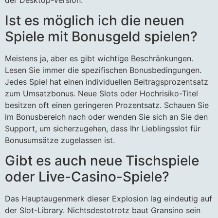
Ist es möglich ich die neuen
Spiele mit Bonusgeld spielen?
Meistens ja, aber es gibt wichtige Beschränkungen.
Lesen Sie immer die spezifischen Bonusbedingungen.
Jedes Spiel hat einen individuellen Beitragsprozentsatz
zum Umsatzbonus. Neue Slots oder Hochrisiko-Titel
besitzen oft einen geringeren Prozentsatz. Schauen Sie
im Bonusbereich nach oder wenden Sie sich an Sie den
Support, um sicherzugehen, dass Ihr Lieblingsslot für
Bonusumsätze zugelassen ist.
Gibt es auch neue Tischspiele
oder Live-Casino-Spiele?
Das Hauptaugenmerk dieser Explosion lag eindeutig auf
der Slot-Library. Nichtsdestotrotz baut Gransino sein