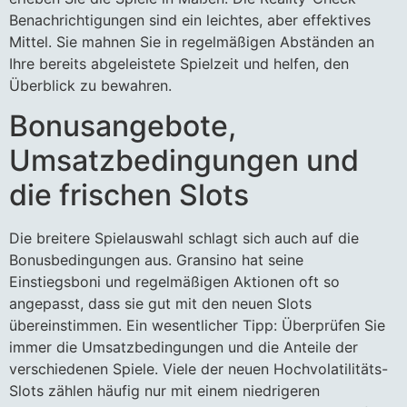
Benachrichtigungen sind ein leichtes, aber effektives
Mittel. Sie mahnen Sie in regelmäßigen Abständen an
Ihre bereits abgeleistete Spielzeit und helfen, den
Überblick zu bewahren.
Bonusangebote,
Umsatzbedingungen und
die frischen Slots
Die breitere Spielauswahl schlagt sich auch auf die
Bonusbedingungen aus. Gransino hat seine
Einstiegsboni und regelmäßigen Aktionen oft so
angepasst, dass sie gut mit den neuen Slots
übereinstimmen. Ein wesentlicher Tipp: Überprüfen Sie
immer die Umsatzbedingungen und die Anteile der
verschiedenen Spiele. Viele der neuen Hochvolatilitäts-
Slots zählen häufig nur mit einem niedrigeren