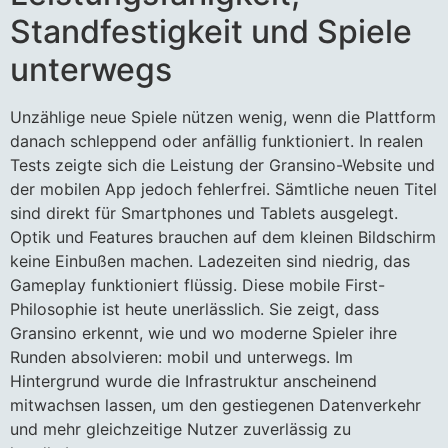
Standfestigkeit und Spiele
unterwegs
Unzählige neue Spiele nützen wenig, wenn die Plattform
danach schleppend oder anfällig funktioniert. In realen
Tests zeigte sich die Leistung der Gransino-Website und
der mobilen App jedoch fehlerfrei. Sämtliche neuen Titel
sind direkt für Smartphones und Tablets ausgelegt.
Optik und Features brauchen auf dem kleinen Bildschirm
keine Einbußen machen. Ladezeiten sind niedrig, das
Gameplay funktioniert flüssig. Diese mobile First-
Philosophie ist heute unerlässlich. Sie zeigt, dass
Gransino erkennt, wie und wo moderne Spieler ihre
Runden absolvieren: mobil und unterwegs. Im
Hintergrund wurde die Infrastruktur anscheinend
mitwachsen lassen, um den gestiegenen Datenverkehr
und mehr gleichzeitige Nutzer zuverlässig zu