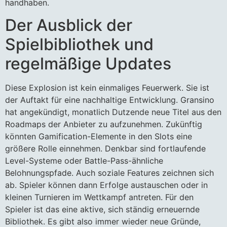
handhaben.
Der Ausblick der
Spielbibliothek und
regelmäßige Updates
Diese Explosion ist kein einmaliges Feuerwerk. Sie ist
der Auftakt für eine nachhaltige Entwicklung. Gransino
hat angekündigt, monatlich Dutzende neue Titel aus den
Roadmaps der Anbieter zu aufzunehmen. Zukünftig
könnten Gamification-Elemente in den Slots eine
größere Rolle einnehmen. Denkbar sind fortlaufende
Level-Systeme oder Battle-Pass-ähnliche
Belohnungspfade. Auch soziale Features zeichnen sich
ab. Spieler können dann Erfolge austauschen oder in
kleinen Turnieren im Wettkampf antreten. Für den
Spieler ist das eine aktive, sich ständig erneuernde
Bibliothek. Es gibt also immer wieder neue Gründe,