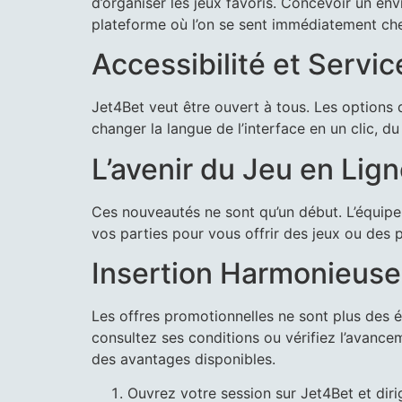
d’organiser les jeux favoris. Concevoir un env
plateforme où l’on se sent immédiatement che
Accessibilité et Servic
Jet4Bet veut être ouvert à tous. Les options 
changer la langue de l’interface en un clic, du
L’avenir du Jeu en Lig
Ces nouveautés ne sont qu’un début. L’équipe d
vos parties pour vous offrir des jeux ou des p
Insertion Harmonieuse
Les offres promotionnelles ne sont plus des é
consultez ses conditions ou vérifiez l’avancem
des avantages disponibles.
Ouvrez votre session sur Jet4Bet et diri