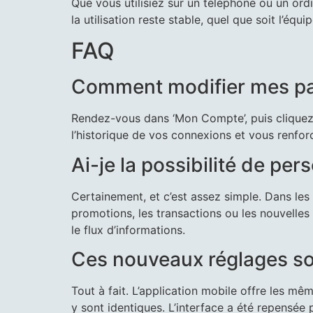
Que vous utilisiez sur un téléphone ou un ordi
la utilisation reste stable, quel que soit l’éq
FAQ
Comment modifier mes par
Rendez-vous dans ‘Mon Compte’, puis cliquez s
l’historique de vos connexions et vous renfo
Ai-je la possibilité de per
Certainement, et c’est assez simple. Dans les
promotions, les transactions ou les nouvelles
le flux d’informations.
Ces nouveaux réglages sont
Tout à fait. L’application mobile offre les mêm
y sont identiques. L’interface a été repensée p