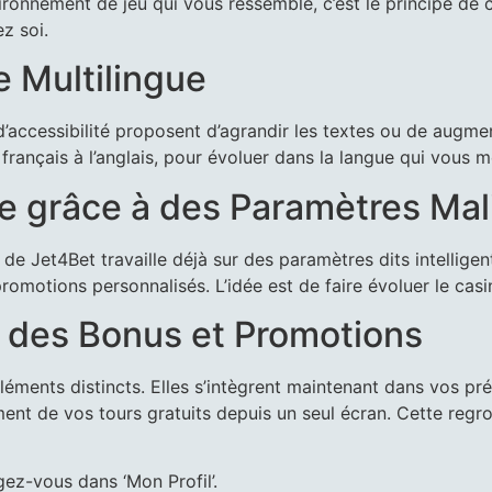
ironnement de jeu qui vous ressemble, c’est le principe de c
z soi.
e Multilingue
d’accessibilité proposent d’agrandir les textes ou de augme
 français à l’anglais, pour évoluer dans la langue qui vous me
ne grâce à des Paramètres Mal
e Jet4Bet travaille déjà sur des paramètres dits intelligen
romotions personnalisés. L’idée est de faire évoluer le cas
 des Bonus et Promotions
léments distincts. Elles s’intègrent maintenant dans vos pr
ent de vos tours gratuits depuis un seul écran. Cette regro
gez-vous dans ‘Mon Profil’.