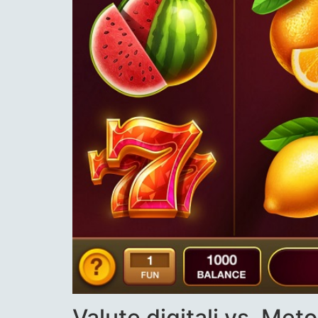
Valute digitali vs. Meto