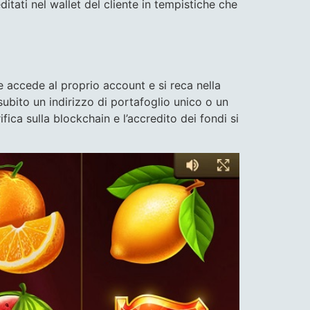
itati nel wallet del cliente in tempistiche che
e accede al proprio account e si reca nella
subito un indirizzo di portafoglio unico o un
fica sulla blockchain e l’accredito dei fondi si