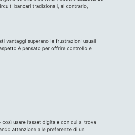
cuiti bancari tradizionali, al contrario,
ti vantaggi superano le frustrazioni usuali
 aspetto è pensato per offrire controllo e
osì usare l’asset digitale con cui si trova
rando attenzione alle preferenze di un