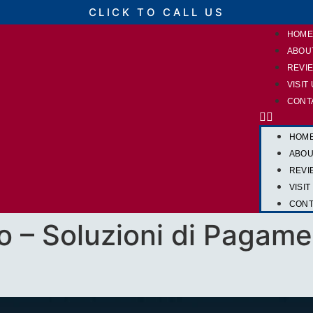
CLICK TO CALL US
HOM
ABOU
REVI
VISIT
CONT
HOM
ABOU
REVI
VISIT
CONT
o – Soluzioni di Pagame