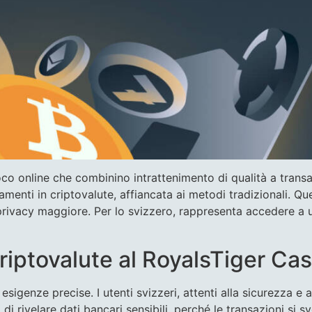
oco online che combinino intrattenimento di qualità a transa
enti in criptovalute, affiancata ai metodi tradizionali. Que
 privacy maggiore. Per lo svizzero, rappresenta accedere a
riptovalute al RoyalsTiger Ca
esigenze precise. I utenti svizzeri, attenti alla sicurezza e
i rivelare dati bancari sensibili, perché le transazioni si 