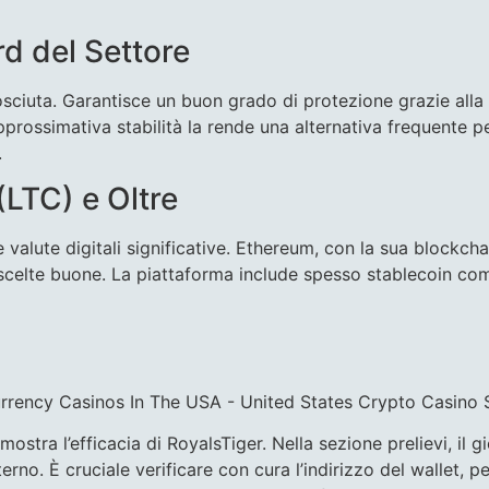
rd del Settore
onosciuta. Garantisce un buon grado di protezione grazie alla
rossimativa stabilità la rende una alternativa frequente per 
.
(LTC) e Oltre
e valute digitali significative. Ethereum, con la sua blockcha
 scelte buone. La piattaforma include spesso stablecoin co
imostra l’efficacia di RoyalsTiger. Nella sezione prelievi, il 
erno. È cruciale verificare con cura l’indirizzo del wallet, p