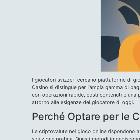
I giocatori svizzeri cercano piattaforme di gi
Casino si distingue per l’ampia gamma di pagam
con operazioni rapide, costi contenuti e una
attorno alle esigenze del giocatore di oggi.
Perché Optare per le C
Le criptovalute nel gioco online rispondono a 
soluzione pratica. Questi metodi impediscono d