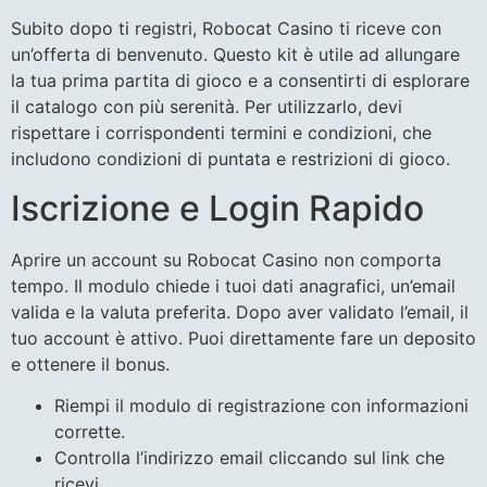
Subito dopo ti registri, Robocat Casino ti riceve con
un’offerta di benvenuto. Questo kit è utile ad allungare
la tua prima partita di gioco e a consentirti di esplorare
il catalogo con più serenità. Per utilizzarlo, devi
rispettare i corrispondenti termini e condizioni, che
includono condizioni di puntata e restrizioni di gioco.
Iscrizione e Login Rapido
Aprire un account su Robocat Casino non comporta
tempo. Il modulo chiede i tuoi dati anagrafici, un’email
valida e la valuta preferita. Dopo aver validato l’email, il
tuo account è attivo. Puoi direttamente fare un deposito
e ottenere il bonus.
Riempi il modulo di registrazione con informazioni
corrette.
Controlla l’indirizzo email cliccando sul link che
ricevi.