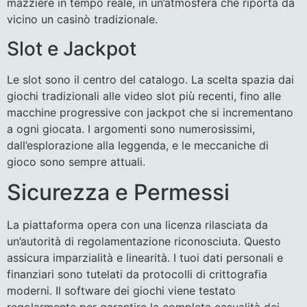
mazziere in tempo reale, in un’atmosfera che riporta da
vicino un casinò tradizionale.
Slot e Jackpot
Le slot sono il centro del catalogo. La scelta spazia dai
giochi tradizionali alle video slot più recenti, fino alle
macchine progressive con jackpot che si incrementano
a ogni giocata. I argomenti sono numerosissimi,
dall’esplorazione alla leggenda, e le meccaniche di
gioco sono sempre attuali.
Sicurezza e Permessi
La piattaforma opera con una licenza rilasciata da
un’autorità di regolamentazione riconosciuta. Questo
assicura imparzialità e linearità. I tuoi dati personali e
finanziari sono tutelati da protocolli di crittografia
moderni. Il software dei giochi viene testato