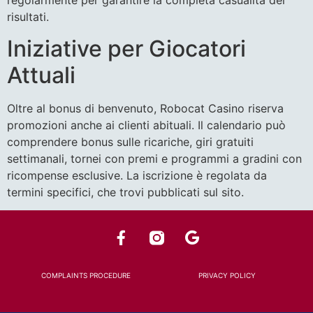
regolarmente per garantire la completa casualità dei
risultati.
Iniziative per Giocatori
Attuali
Oltre al bonus di benvenuto, Robocat Casino riserva
promozioni anche ai clienti abituali. Il calendario può
comprendere bonus sulle ricariche, giri gratuiti
settimanali, tornei con premi e programmi a gradini con
ricompense esclusive. La iscrizione è regolata da
termini specifici, che trovi pubblicati sul sito.
COMPLAINTS PROCEDURE
PRIVACY POLICY