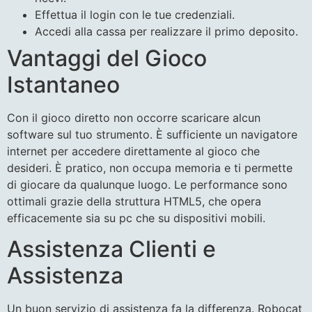
Effettua il login con le tue credenziali.
Accedi alla cassa per realizzare il primo deposito.
Vantaggi del Gioco
Istantaneo
Con il gioco diretto non occorre scaricare alcun
software sul tuo strumento. È sufficiente un navigatore
internet per accedere direttamente al gioco che
desideri. È pratico, non occupa memoria e ti permette
di giocare da qualunque luogo. Le performance sono
ottimali grazie della struttura HTML5, che opera
efficacemente sia su pc che su dispositivi mobili.
Assistenza Clienti e
Assistenza
Un buon servizio di assistenza fa la differenza. Robocat