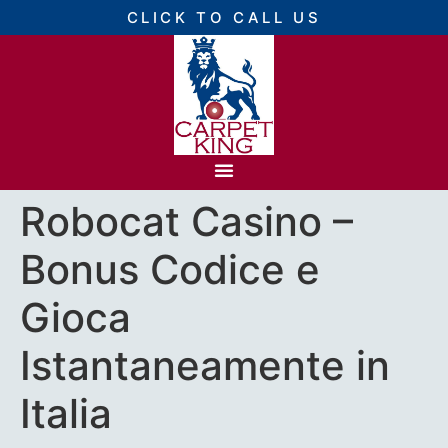
CLICK TO CALL US
Robocat Casino –
Bonus Codice e
Gioca
Istantaneamente in
Italia