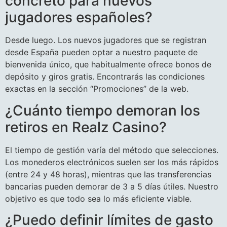
concreto para nuevos
jugadores españoles?
Desde luego. Los nuevos jugadores que se registran
desde España pueden optar a nuestro paquete de
bienvenida único, que habitualmente ofrece bonos de
depósito y giros gratis. Encontrarás las condiciones
exactas en la sección “Promociones” de la web.
¿Cuánto tiempo demoran los
retiros en Realz Casino?
El tiempo de gestión varía del método que selecciones.
Los monederos electrónicos suelen ser los más rápidos
(entre 24 y 48 horas), mientras que las transferencias
bancarias pueden demorar de 3 a 5 días útiles. Nuestro
objetivo es que todo sea lo más eficiente viable.
¿Puedo definir límites de gasto