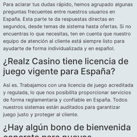
Para aclarar tus dudas rápido, hemos agrupado algunas
preguntas frecuentes entre nuestros usuarios en
España. Esta parte te da respuestas directas en
segundos, desde temas de sistema hasta ofertas. Si no
encuentras lo que necesitas, ten en cuenta que nuestro
equipo de atención al cliente está siempre listo para
ayudarte de forma individualizada y en español.
¿Realz Casino tiene licencia de
juego vigente para España?
Así es. Trabajamos con una licencia de juego acreditada
y regulada, lo que nos posibilita proporcionar servicios
de forma reglamentaria y confiable en España. Todos
nuestros sistemas están auditados para garantizar
juego justo y proteger al cliente.
¿Hay algún bono de bienvenida