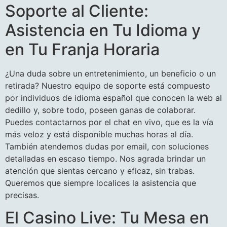
Soporte al Cliente:
Asistencia en Tu Idioma y
en Tu Franja Horaria
¿Una duda sobre un entretenimiento, un beneficio o un
retirada? Nuestro equipo de soporte está compuesto
por individuos de idioma español que conocen la web al
dedillo y, sobre todo, poseen ganas de colaborar.
Puedes contactarnos por el chat en vivo, que es la vía
más veloz y está disponible muchas horas al día.
También atendemos dudas por email, con soluciones
detalladas en escaso tiempo. Nos agrada brindar un
atención que sientas cercano y eficaz, sin trabas.
Queremos que siempre localices la asistencia que
precisas.
El Casino Live: Tu Mesa en