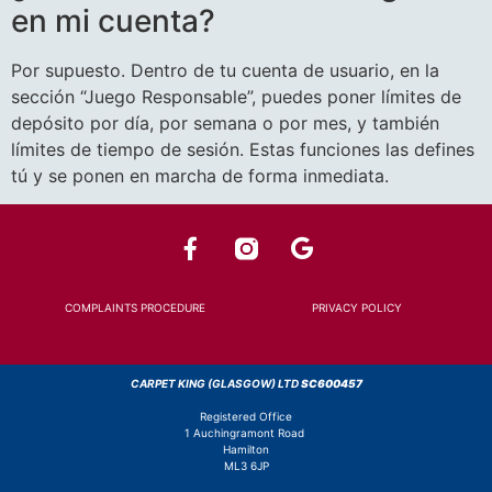
en mi cuenta?
Por supuesto. Dentro de tu cuenta de usuario, en la
sección “Juego Responsable”, puedes poner límites de
depósito por día, por semana o por mes, y también
límites de tiempo de sesión. Estas funciones las defines
tú y se ponen en marcha de forma inmediata.
COMPLAINTS PROCEDURE
PRIVACY POLICY
CARPET KING (GLASGOW) LTD
SC600457
Registered Office
1 Auchingramont Road
Hamilton
ML3 6JP