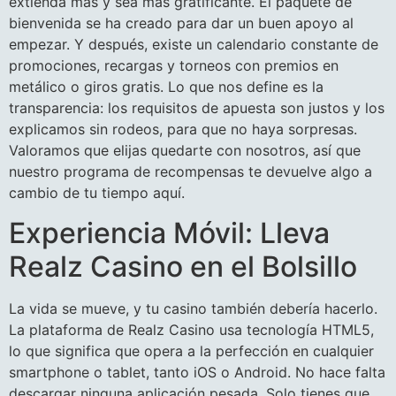
extienda más y sea más gratificante. El paquete de
bienvenida se ha creado para dar un buen apoyo al
empezar. Y después, existe un calendario constante de
promociones, recargas y torneos con premios en
metálico o giros gratis. Lo que nos define es la
transparencia: los requisitos de apuesta son justos y los
explicamos sin rodeos, para que no haya sorpresas.
Valoramos que elijas quedarte con nosotros, así que
nuestro programa de recompensas te devuelve algo a
cambio de tu tiempo aquí.
Experiencia Móvil: Lleva
Realz Casino en el Bolsillo
La vida se mueve, y tu casino también debería hacerlo.
La plataforma de Realz Casino usa tecnología HTML5,
lo que significa que opera a la perfección en cualquier
smartphone o tablet, tanto iOS o Android. No hace falta
descargar ninguna aplicación pesada. Solo tienes que