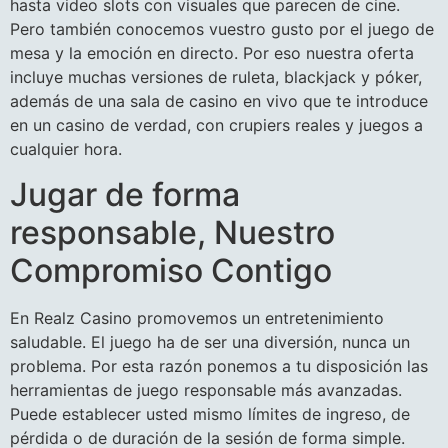
hasta video slots con visuales que parecen de cine.
Pero también conocemos vuestro gusto por el juego de
mesa y la emoción en directo. Por eso nuestra oferta
incluye muchas versiones de ruleta, blackjack y póker,
además de una sala de casino en vivo que te introduce
en un casino de verdad, con crupiers reales y juegos a
cualquier hora.
Jugar de forma
responsable, Nuestro
Compromiso Contigo
En Realz Casino promovemos un entretenimiento
saludable. El juego ha de ser una diversión, nunca un
problema. Por esta razón ponemos a tu disposición las
herramientas de juego responsable más avanzadas.
Puede establecer usted mismo límites de ingreso, de
pérdida o de duración de la sesión de forma simple.