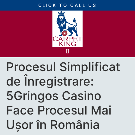
CLICK TO CALL US
ABOUT US
Procesul Simplificat
de Înregistrare:
5Gringos Casino
Face Procesul Mai
Ușor în România