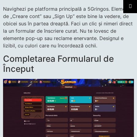
Navighezi pe platforma principală a 5Gringos. Elementul
de „Creare cont” sau „Sign Up” este bine la vedere, de
obicei sus în partea dreaptă. Faci un clic și nimeri direct
la un formular de înscriere curat. Nu te lovesc de
elemente pop-up sau reclame enervante. Designul e
lizibil, cu culori care nu încordează ochii.
Completarea Formularul de
Început