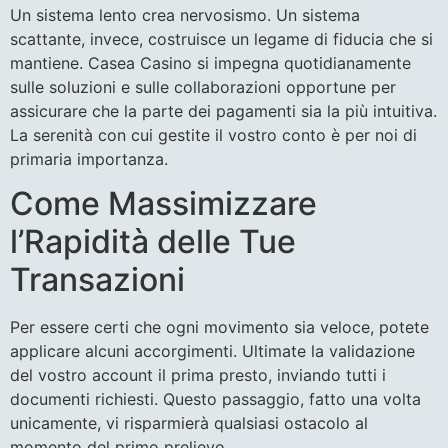
Un sistema lento crea nervosismo. Un sistema
scattante, invece, costruisce un legame di fiducia che si
mantiene. Casea Casino si impegna quotidianamente
sulle soluzioni e sulle collaborazioni opportune per
assicurare che la parte dei pagamenti sia la più intuitiva.
La serenità con cui gestite il vostro conto è per noi di
primaria importanza.
Come Massimizzare
l’Rapidità delle Tue
Transazioni
Per essere certi che ogni movimento sia veloce, potete
applicare alcuni accorgimenti. Ultimate la validazione
del vostro account il prima presto, inviando tutti i
documenti richiesti. Questo passaggio, fatto una volta
unicamente, vi risparmierà qualsiasi ostacolo al
momento del primo prelievo.