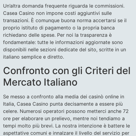
Un’altra domanda frequente riguarda le commissioni.
Casea Casino non impone costi aggiuntivi sulle
transazioni. È comunque buona norma accertarsi se il
proprio istituto di pagamento o la propria banca
richiedano delle spese. Per noi la trasparenza è
fondamentale: tutte le informazioni aggiornate sono
disponibili nelle sezioni dedicate del sito, scritte in un
italiano semplice e diretto.
Confronto con gli Criteri del
Mercato Italiano
Se messo a confronto alla media dei casinò online in
Italia, Casea Casino punta decisamente a essere più
celere. Numerosi operatori possono metterci anche 72
ore per elaborare un prelievo, mentre noi tendiamo a
tempi molto più brevi. La nostra intenzione è battere le
aspettative comuni e innalzare il livello del servizio per