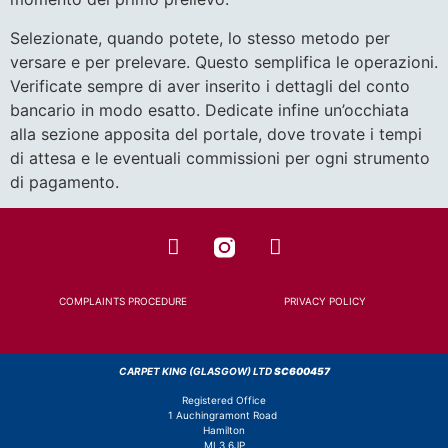
Selezionate, quando potete, lo stesso metodo per
versare e per prelevare. Questo semplifica le operazioni.
Verificate sempre di aver inserito i dettagli del conto
bancario in modo esatto. Dedicate infine un’occhiata
alla sezione apposita del portale, dove trovate i tempi
di attesa e le eventuali commissioni per ogni strumento
di pagamento.
COMPLAINTS PROCEDURE
PRIVACY POLICY
CARPET KING (GLASGOW) LTD
SC600457
Registered Office
1 Auchingramont Road
Hamilton
ML3 6JP