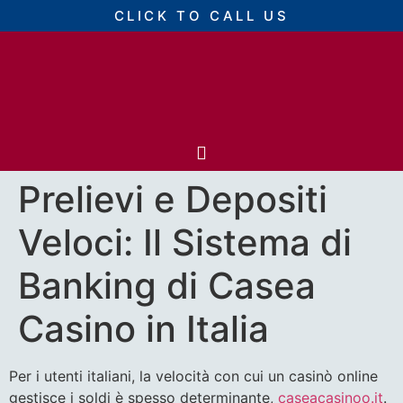
CLICK TO CALL US
ABOUT US
Prelievi e Depositi
Veloci: Il Sistema di
Banking di Casea
Casino in Italia
Per i utenti italiani, la velocità con cui un casinò online
gestisce i soldi è spesso determinante,
caseacasinoo.it
.