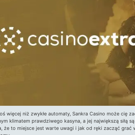
oś więcej niż zwykłe automaty, Sankra Casino może cię z
ym klimatem prawdziwego kasyna, a jej największą siłą s
a, że to miejsce jest warte uwagi i jak od ręki zacząć gra