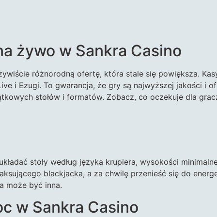
 na żywo w Sankra Casino
czywiście różnorodną ofertę, która stale się powiększa. K
ive i Ezugi. To gwarancja, że gry są najwyższej jakości i of
ątkowych stołów i formatów. Zobacz, co oczekuje dla grac
kładać stoły według języka krupiera, wysokości minimalne
laksującego blackjacka, a za chwilę przenieść się do energ
ja może być inna.
oc w Sankra Casino