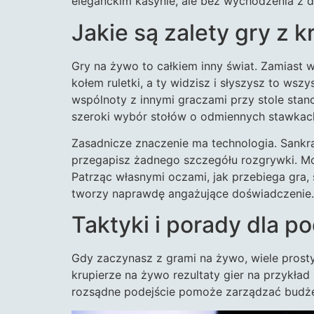
eleganckim kasynie, ale bez wychodzenia z 
Jakie są zalety gry z 
Gry na żywo to całkiem inny świat. Zamiast 
kołem ruletki, a ty widzisz i słyszysz to wsz
wspólnoty z innymi graczami przy stole stan
szeroki wybór stołów o odmiennych stawkach, 
Zasadnicze znaczenie ma technologia. Sankra
przegapisz żadnego szczegółu rozgrywki. Moż
Patrząc własnymi oczami, jak przebiega gra,
tworzy naprawdę angażujące doświadczenie.
Taktyki i porady dla 
Gdy zaczynasz z grami na żywo, wiele prosty
krupierze na żywo rezultaty gier na przykład 
rozsądne podejście pomoże zarządzać budżet