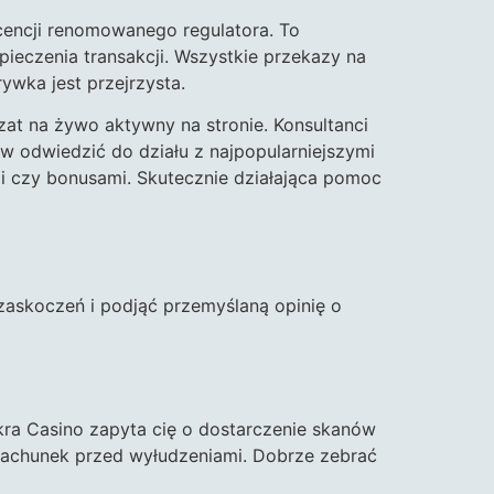
cencji renomowanego regulatora. To
ieczenia transakcji. Wszystkie przekazy na
wka jest przejrzysta.
czat na żywo aktywny na stronie. Konsultanci
rw odwiedzić do działu z najpopularniejszymi
i czy bonusami. Skutecznie działająca pomoc
zaskoczeń i podjąć przemyślaną opinię o
ra Casino zapyta cię o dostarczenie skanów
rachunek przed wyłudzeniami. Dobrze zebrać