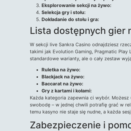
Eksplorowanie sekcji na żywo:
Selekcja gry i stołu:
Dokładanie do stołu i gra:
Lista dostępnych gier
W sekcji live Sankra Casino odnajdziesz rze
takimi jak Evolution Gaming, Pragmatic Play L
standardowe warianty, ale o cały zestaw wyj
Ruletka na żywo:
Blackjack na żywo:
Baccarat na żywo:
Gry z kartami i kołami:
Każda kategoria zapewnia ci wybór. Możesz u
swobodę – w jednej chwili potrafię grać w re
temu kasyno nie staje się nudne, a każda ses
Zabezpieczenie i pom