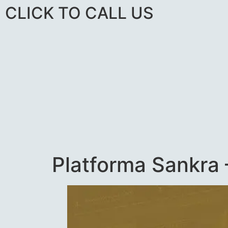
CLICK TO CALL US
Platforma Sankra 