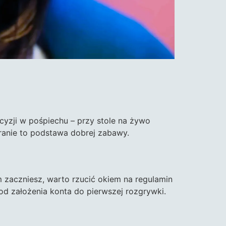
ecyzji w pośpiechu – przy stole na żywo
granie to podstawa dobrej zabawy.
im zaczniesz, warto rzucić okiem na regulamin
a od założenia konta do pierwszej rozgrywki.