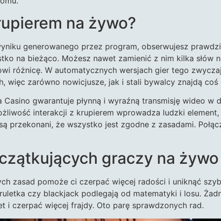
domu.
krupierem na żywo?
wyniku generowanego przez program, obserwujesz prawdziw
ystko na bieżąco. Możesz nawet zamienić z nim kilka słów n
owi różnicę. W automatycznych wersjach gier tego zwycza
więc zarówno nowicjusze, jak i stali bywalcy znajdą coś d
 Casino gwarantuje płynną i wyraźną transmisję wideo w do
liwość interakcji z krupierem wprowadza ludzki element, a
 są przekonani, że wszystko jest zgodne z zasadami. Połąc
początkujących graczy na żywo
ch zasad pomoże ci czerpać więcej radości i uniknąć szybk
ruletka czy blackjack podlegają od matematyki i losu. Żadn
 i czerpać więcej frajdy. Oto parę sprawdzonych rad.