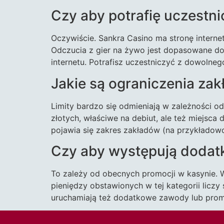
Czy aby potrafię uczestn
Oczywiście. Sankra Casino ma stronę interne
Odczucia z gier na żywo jest dopasowane do 
internetu. Potrafisz uczestniczyć z dowolnego
Jakie są ograniczenia za
Limity bardzo się odmieniają w zależności od
złotych, właściwe na debiut, ale też miejsca
pojawia się zakres zakładów (na przykładow
Czy aby występują dodat
To zależy od obecnych promocji w kasynie. Wi
pieniędzy obstawionych w tej kategorii licz
uruchamiają też dodatkowe zawody lub promo