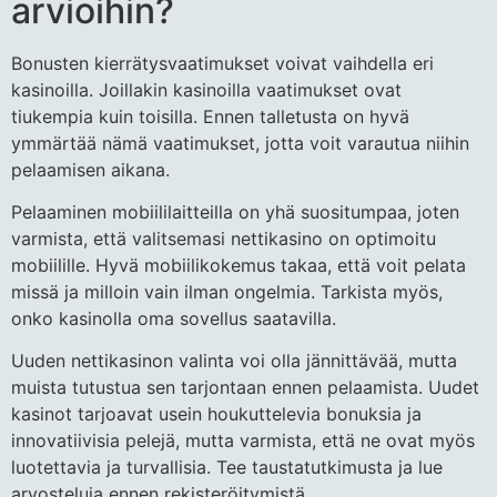
arvioihin?
Bonusten kierrätysvaatimukset voivat vaihdella eri
kasinoilla. Joillakin kasinoilla vaatimukset ovat
tiukempia kuin toisilla. Ennen talletusta on hyvä
ymmärtää nämä vaatimukset, jotta voit varautua niihin
pelaamisen aikana.
Pelaaminen mobiililaitteilla on yhä suositumpaa, joten
varmista, että valitsemasi nettikasino on optimoitu
mobiilille. Hyvä mobiilikokemus takaa, että voit pelata
missä ja milloin vain ilman ongelmia. Tarkista myös,
onko kasinolla oma sovellus saatavilla.
Uuden nettikasinon valinta voi olla jännittävää, mutta
muista tutustua sen tarjontaan ennen pelaamista. Uudet
kasinot tarjoavat usein houkuttelevia bonuksia ja
innovatiivisia pelejä, mutta varmista, että ne ovat myös
luotettavia ja turvallisia. Tee taustatutkimusta ja lue
arvosteluja ennen rekisteröitymistä.