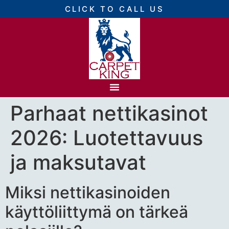
CLICK TO CALL US
Parhaat nettikasinot
2026: Luotettavuus
ja maksutavat
Miksi nettikasinoiden
käyttöliittymä on tärkeä