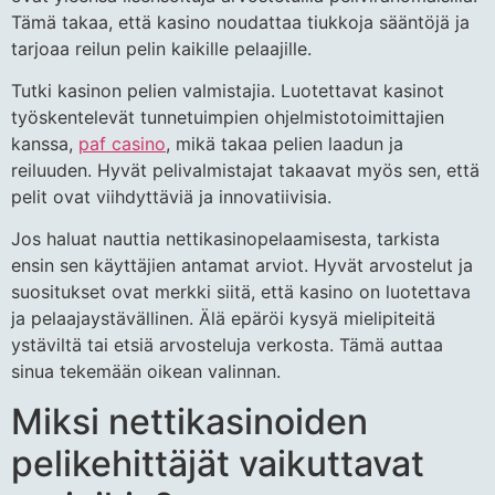
Tämä takaa, että kasino noudattaa tiukkoja sääntöjä ja
tarjoaa reilun pelin kaikille pelaajille.
Tutki kasinon pelien valmistajia. Luotettavat kasinot
työskentelevät tunnetuimpien ohjelmistotoimittajien
kanssa,
paf casino
, mikä takaa pelien laadun ja
reiluuden. Hyvät pelivalmistajat takaavat myös sen, että
pelit ovat viihdyttäviä ja innovatiivisia.
Jos haluat nauttia nettikasinopelaamisesta, tarkista
ensin sen käyttäjien antamat arviot. Hyvät arvostelut ja
suositukset ovat merkki siitä, että kasino on luotettava
ja pelaajaystävällinen. Älä epäröi kysyä mielipiteitä
ystäviltä tai etsiä arvosteluja verkosta. Tämä auttaa
sinua tekemään oikean valinnan.
Miksi nettikasinoiden
pelikehittäjät vaikuttavat