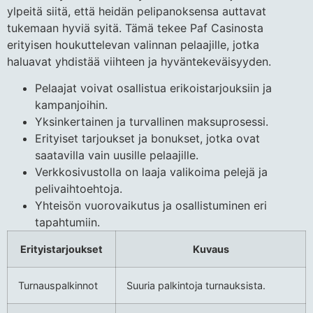
ylpeitä siitä, että heidän pelipanoksensa auttavat
tukemaan hyviä syitä. Tämä tekee Paf Casinosta
erityisen houkuttelevan valinnan pelaajille, jotka
haluavat yhdistää viihteen ja hyväntekeväisyyden.
Pelaajat voivat osallistua erikoistarjouksiin ja
kampanjoihin.
Yksinkertainen ja turvallinen maksuprosessi.
Erityiset tarjoukset ja bonukset, jotka ovat
saatavilla vain uusille pelaajille.
Verkkosivustolla on laaja valikoima pelejä ja
pelivaihtoehtoja.
Yhteisön vuorovaikutus ja osallistuminen eri
tapahtumiin.
Erityistarjoukset
Kuvaus
Turnauspalkinnot
Suuria palkintoja turnauksista.