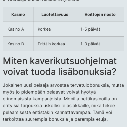
Kasino
Luotettavuus
Voittojen nosto
Kasino A
Korkea
1-5 päivää
Kasino B
Erittäin korkea
1-3 päivää
Miten kaverikutsuohjelmat
voivat tuoda lisäbonuksia?
Jokainen uusi pelaaja arvostaa tervetulobonuksia, mutta
myös jo pidempään pelaavat voivat hyötyä
erinomaisista kampanjoista. Monilla nettikasinoilla on
erityisiä tarjouksia uskollisille asiakkaille, mikä tekee
pelaamisesta entistäkin kannattavampaa. Tämä voi
tarkoittaa suurempia bonuksia ja parempia etuja.