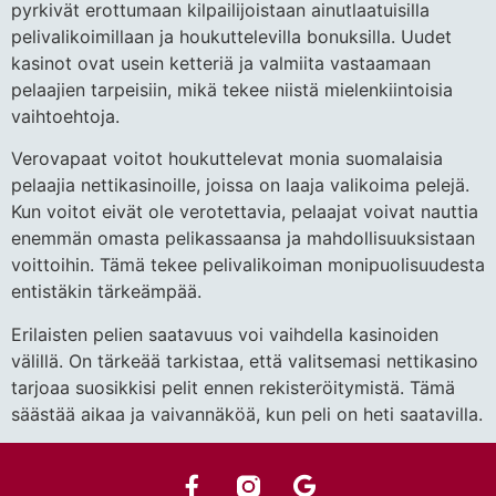
pyrkivät erottumaan kilpailijoistaan ainutlaatuisilla
pelivalikoimillaan ja houkuttelevilla bonuksilla. Uudet
kasinot ovat usein ketteriä ja valmiita vastaamaan
pelaajien tarpeisiin, mikä tekee niistä mielenkiintoisia
vaihtoehtoja.
Verovapaat voitot houkuttelevat monia suomalaisia
pelaajia nettikasinoille, joissa on laaja valikoima pelejä.
Kun voitot eivät ole verotettavia, pelaajat voivat nauttia
enemmän omasta pelikassaansa ja mahdollisuuksistaan
voittoihin. Tämä tekee pelivalikoiman monipuolisuudesta
entistäkin tärkeämpää.
Erilaisten pelien saatavuus voi vaihdella kasinoiden
välillä. On tärkeää tarkistaa, että valitsemasi nettikasino
tarjoaa suosikkisi pelit ennen rekisteröitymistä. Tämä
säästää aikaa ja vaivannäköä, kun peli on heti saatavilla.