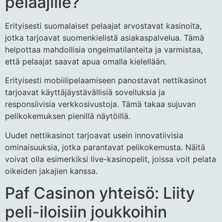
pelaajille?
Erityisesti suomalaiset pelaajat arvostavat kasinoita,
jotka tarjoavat suomenkielistä asiakaspalvelua. Tämä
helpottaa mahdollisia ongelmatilanteita ja varmistaa,
että pelaajat saavat apua omalla kielellään.
Erityisesti mobiilipelaamiseen panostavat nettikasinot
tarjoavat käyttäjäystävällisiä sovelluksia ja
responsiivisia verkkosivustoja. Tämä takaa sujuvan
pelikokemuksen pienillä näytöillä.
Uudet nettikasinot tarjoavat usein innovatiivisia
ominaisuuksia, jotka parantavat pelikokemusta. Näitä
voivat olla esimerkiksi live-kasinopelit, joissa voit pelata
oikeiden jakajien kanssa.
Paf Casinon yhteisö: Liity
peli-iloisiin joukkoihin