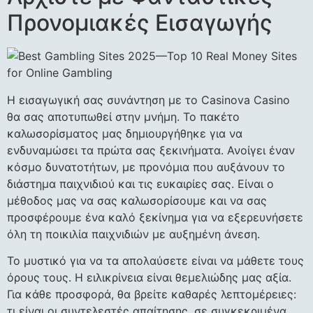
Προνομιακές Εισαγωγής
Η εισαγωγική σας συνάντηση με το Casinova Casino
θα σας αποτυπωθεί στην μνήμη. Το πακέτο
καλωσορίσματος μας δημιουργήθηκε για να
ενδυναμώσει τα πρώτα σας ξεκινήματα. Ανοίγει έναν
κόσμο δυνατοτήτων, με προνόμια που αυξάνουν το
διάστημα παιχνιδιού και τις ευκαιρίες σας. Είναι ο
μέθοδος μας να σας καλωσορίσουμε και να σας
προσφέρουμε ένα καλό ξεκίνημα για να εξερευνήσετε
όλη τη ποικιλία παιχνιδιών με αυξημένη άνεση.
Το μυστικό για να τα απολαύσετε είναι να μάθετε τους
όρους τους. Η ειλικρίνεια είναι θεμελιώδης μας αξία.
Για κάθε προσφορά, θα βρείτε καθαρές λεπτομέρειες:
τι είναι οι συντελεστές απαίτησης, σε συγκεκριμένα