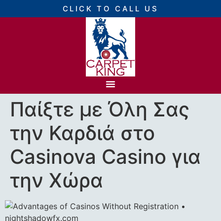
CLICK TO CALL US
Παίξτε με Όλη Σας
την Καρδιά στο
Casinova Casino για
την Χώρα