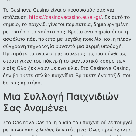
Το Casinova Casino είναι ο προορισμός σας για
απόλαυση,
https://casinovacasino.eu/el-gr/
. Σε αυτό το
σημείο, το παιχνίδι γίνεται περιπέτεια, δημιουργημένη
με κριτήριο τα γούστα σας. Βρείτε ένα σημείο όπου η
ασφάλεια πάει πακέτο με μεγάλη ποικιλία, και η πλέον
σύγχρονη τεχνολογία συναντά μια θερμή υποδοχή.
Προτιμάτε το αγωνία της ρουλέτας, τις πιο σύνθετες
στρατηγικές του πόκερ ή το φανταστικό κόσμο των
slots; Όλα ξεκινούν με ένα κλικ. Στο Casinova Casino,
δεν βρίσκετε απλώς παιχνίδια. Βρίσκετε ένα ταξίδι που
θα σας κρατήσει.
Μια Συλλογή Παιχνιδιών
Σας Αναμένει
Στο Casinova Casino, η ουσία του παιχνιδιού λειτουργεί
με πάνω από χιλιάδες δυνατότητες. Όλες προέρχονται