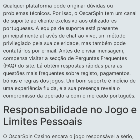
Qualquer plataforma pode originar dúvidas ou
problemas técnicos. Por isso, o OscarSpin tem um canal
de suporte ao cliente exclusivo aos utilizadores
portugueses. A equipa de suporte está presente
principalmente através de chat ao vivo, um método
privilegiado pela sua celeridade, mas também pode
contatá-los por e-mail. Antes de enviar mensagem,
compensa visitar a secção de Perguntas Frequentes
(FAQ) do site. Lá obtém respostas rápidas para as
questões mais frequentes sobre registo, pagamentos,
bónus e regras dos jogos. Um bom suporte é indício de
uma experiência fluida, e a sua presença revela o
compromisso da operadora com o mercado português.
Responsabilidade no Jogo e
Limites Pessoais
O OscarSpin Casino encara o jogo responsável a sério,