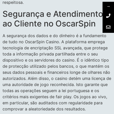
respeitosa.
→
Segurança e Atendimento
ao Cliente no OscarSpin
A segurança dos dados e do dinheiro é a fundamento
de tudo no OscarSpin Casino. A plataforma emprega
tecnologia de encriptação SSL avançada, que protege
toda a informação privada partilhada entre o seu
dispositivo e os servidores do casino. É o idêntico tipo
de protecção utilizado pelos bancos, o que mantém os
seus dados pessoais e financeiros longe de olhares não
autorizados. Além disso, o casino detém uma licença de
uma autoridade de jogo reconhecida. Isto garante que
todas as operações seguem a lei portuguesa e os
critérios mais exigentes de fair play. Os jogos ao vivo,
em particular, são auditados com regularidade para
comprovar a aleatoriedade dos resultados.