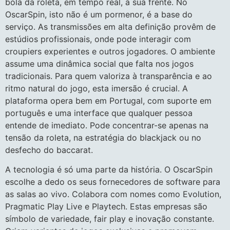
bola da roleta, em tempo real, à sua frente. No
OscarSpin, isto não é um pormenor, é a base do
serviço. As transmissões em alta definição provêm de
estúdios profissionais, onde pode interagir com
croupiers experientes e outros jogadores. O ambiente
assume uma dinâmica social que falta nos jogos
tradicionais. Para quem valoriza à transparência e ao
ritmo natural do jogo, esta imersão é crucial. A
plataforma opera bem em Portugal, com suporte em
português e uma interface que qualquer pessoa
entende de imediato. Pode concentrar-se apenas na
tensão da roleta, na estratégia do blackjack ou no
desfecho do baccarat.
A tecnologia é só uma parte da história. O OscarSpin
escolhe a dedo os seus fornecedores de software para
as salas ao vivo. Colabora com nomes como Evolution,
Pragmatic Play Live e Playtech. Estas empresas são
símbolo de variedade, fair play e inovação constante.