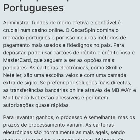
Portugueses
Administrar fundos de modo efetiva e confiável é
crucial num casino online. O OscarSpin domina o
mercado português e por isso inclui os métodos de
pagamento mais usados e fidedignos no país. Para
depositar, pode usar cartões de débito e crédito Visa e
MasterCard, que seguem a ser as opções mais
populares. As carteiras electrónicas, como Skrill e
Neteller, são uma escolha veloz e com uma camada
extra de sigilo. Se preferir por soluções mais directas,
as transferências bancárias online através de MB WAY e
Multibanco Net estão acessíveis e permitem
autorizações quase rápidas.
Para levantar ganhos, o processo é semelhante, mas os
prazos de processamento variam. As carteiras
electrónicas são normalmente as mais ágeis, sendo
capazes de resolver o pagamento em 24 horas. Os