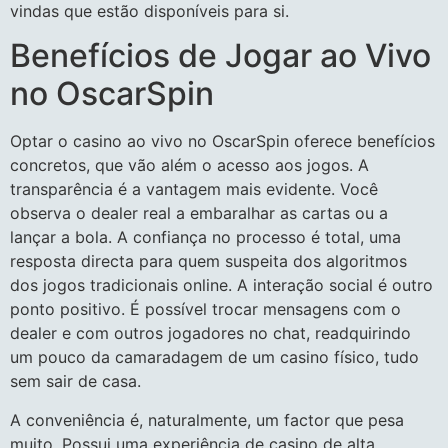
vindas que estão disponíveis para si.
Benefícios de Jogar ao Vivo
no OscarSpin
Optar o casino ao vivo no OscarSpin oferece benefícios
concretos, que vão além o acesso aos jogos. A
transparência é a vantagem mais evidente. Você
observa o dealer real a embaralhar as cartas ou a
lançar a bola. A confiança no processo é total, uma
resposta directa para quem suspeita dos algoritmos
dos jogos tradicionais online. A interação social é outro
ponto positivo. É possível trocar mensagens com o
dealer e com outros jogadores no chat, readquirindo
um pouco da camaradagem de um casino físico, tudo
sem sair de casa.
A conveniência é, naturalmente, um factor que pesa
muito. Possui uma experiência de casino de alta