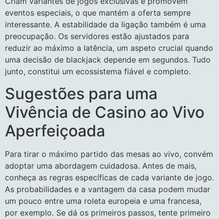
Criam variantes de jogos exclusivas e promovem
eventos especiais, o que mantém a oferta sempre
interessante. A estabilidade da ligação também é uma
preocupação. Os servidores estão ajustados para
reduzir ao máximo a latência, um aspeto crucial quando
uma decisão de blackjack depende em segundos. Tudo
junto, constitui um ecossistema fiável e completo.
Sugestões para uma
Vivência de Casino ao Vivo
Aperfeiçoada
Para tirar o máximo partido das mesas ao vivo, convém
adoptar uma abordagem cuidadosa. Antes de mais,
conheça as regras específicas de cada variante de jogo.
As probabilidades e a vantagem da casa podem mudar
um pouco entre uma roleta europeia e uma francesa,
por exemplo. Se dá os primeiros passos, tente primeiro