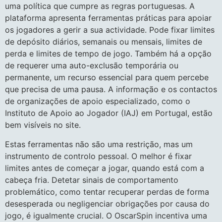
uma política que cumpre as regras portuguesas. A
plataforma apresenta ferramentas práticas para apoiar
os jogadores a gerir a sua actividade. Pode fixar limites
de depósito diários, semanais ou mensais, limites de
perda e limites de tempo de jogo. Também há a opção
de requerer uma auto-exclusão temporária ou
permanente, um recurso essencial para quem percebe
que precisa de uma pausa. A informação e os contactos
de organizações de apoio especializado, como o
Instituto de Apoio ao Jogador (IAJ) em Portugal, estão
bem visíveis no site.
Estas ferramentas não são uma restrição, mas um
instrumento de controlo pessoal. O melhor é fixar
limites antes de começar a jogar, quando está com a
cabeça fria. Detetar sinais de comportamento
problemático, como tentar recuperar perdas de forma
desesperada ou negligenciar obrigações por causa do
jogo, é igualmente crucial. O OscarSpin incentiva uma