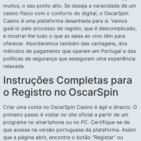
muitos, o seu ponto alto. Se deseja a veracidade de um
casino físico com o conforto do digital, o OscarSpin
Casino é uma plataforma desenhada para si. Vamos
guiá-lo pelo processo de registo, que é descomplicado,
e mostrar-lhe tudo o que as salas ao vivo têm para
oferecer. Abordaremos também das vantagens, dos
métodos de pagamento que operam em Portugal e das
políticas de segurança que asseguram uma experiência
relaxada.
Instruções Completas para
o Registro no OscarSpin
Criar uma conta no OscarSpin Casino é ágil e directo. O
primeiro passo é visitar no site oficial a partir de um
programa no smartphone ou no PC. Certifique-se de
que acessa na versão portuguesa da plataforma. Assim
que a página abrir, encontre o botão “Registar” ou