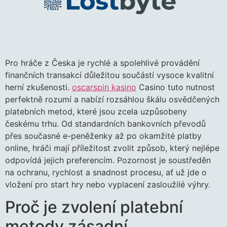
Pro hráče z Česka je rychlé a spolehlivé provádění
finančních transakcí důležitou součástí vysoce kvalitní
herní zkušenosti.
oscarspin kasino
Casino tuto nutnost
perfektně rozumí a nabízí rozsáhlou škálu osvědčených
platebních metod, které jsou zcela uzpůsobeny
českému trhu. Od standardních bankovních převodů
přes současné e-peněženky až po okamžité platby
online, hráči mají příležitost zvolit způsob, který nejlépe
odpovídá jejich preferencím. Pozornost je soustředěn
na ochranu, rychlost a snadnost procesu, ať už jde o
vložení pro start hry nebo vyplacení zasloužilé výhry.
Proč je zvolení platební
metody zásadní