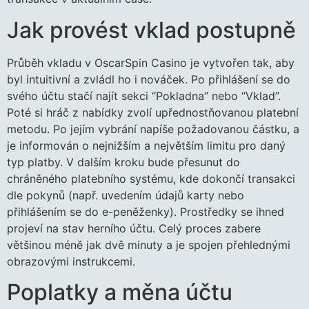
Jak provést vklad postupně
Průběh vkladu v OscarSpin Casino je vytvořen tak, aby
byl intuitivní a zvládl ho i nováček. Po přihlášení se do
svého účtu stačí najít sekci “Pokladna” nebo “Vklad”.
Poté si hráč z nabídky zvolí upřednostňovanou platební
metodu. Po jejím vybrání napíše požadovanou částku, a
je informován o nejnižším a největším limitu pro daný
typ platby. V dalším kroku bude přesunut do
chráněného platebního systému, kde dokončí transakci
dle pokynů (např. uvedením údajů karty nebo
přihlášením se do e-peněženky). Prostředky se ihned
projeví na stav herního účtu. Celý proces zabere
většinou méně jak dvě minuty a je spojen přehlednými
obrazovými instrukcemi.
Poplatky a měna účtu