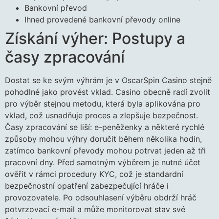
Bankovní převod
Ihned provedené bankovní převody online
Získání výher: Postupy a
časy zpracování
Dostat se ke svým výhrám je v OscarSpin Casino stejně
pohodlné jako provést vklad. Casino obecně radí zvolit
pro výběr stejnou metodu, která byla aplikována pro
vklad, což usnadňuje proces a zlepšuje bezpečnost.
Časy zpracování se liší: e-peněženky a některé rychlé
způsoby mohou výhry doručit během několika hodin,
zatímco bankovní převody mohou potrvat jeden až tři
pracovní dny. Před samotným výběrem je nutné účet
ověřit v rámci procedury KYC, což je standardní
bezpečnostní opatření zabezpečující hráče i
provozovatele. Po odsouhlasení výběru obdrží hráč
potvrzovací e-mail a může monitorovat stav své