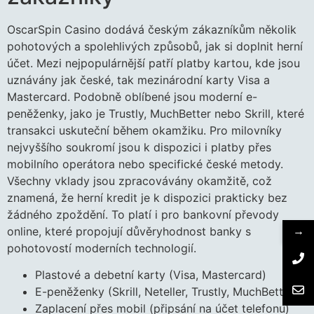
OscarSpin Casino dodává českým zákazníkům několik
pohotových a spolehlivých způsobů, jak si doplnit herní
účet. Mezi nejpopulárnější patří platby kartou, kde jsou
uznávány jak české, tak mezinárodní karty Visa a
Mastercard. Podobně oblíbené jsou moderní e-
peněženky, jako je Trustly, MuchBetter nebo Skrill, které
transakci uskuteční během okamžiku. Pro milovníky
nejvyššího soukromí jsou k dispozici i platby přes
mobilního operátora nebo specifické české metody.
Všechny vklady jsou zpracovávány okamžitě, což
znamená, že herní kredit je k dispozici prakticky bez
žádného zpoždění. To platí i pro bankovní převody
→
online, které propojují důvěryhodnost banky s
pohotovostí moderních technologií.
Plastové a debetní karty (Visa, Mastercard)
E-peněženky (Skrill, Neteller, Trustly, MuchBetter)
Zaplacení přes mobil (připsání na účet telefonu)