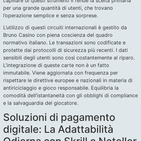
capillare di questi strumenti li rende la scelta primaria
per una grande quantità di utenti, che trovano
l’operazione semplice e senza sorprese.
L’utilizzo di questi circuiti internazionali è gestito da
Bruno Casino con piena coscienza del quadro
normativo italiano. Le transazioni sono codificate e
protette dai protocolli di sicurezza più recenti. I dati
sensibili degli utenti sono così costantemente al riparo.
L’integrazione di queste carte non è un fatto
immutabile. Viene aggiornata con frequenza per
rispettare le direttive europee e nazionali in materia di
antiriciclaggio e gioco responsabile. Equilibria la
comodità dell’istantaneità con gli obblighi di compliance
e la salvaguardia del giocatore.
Soluzioni di pagamento
digitale: La Adattabilità