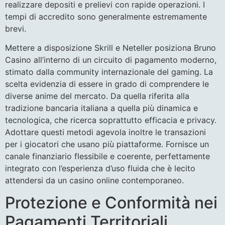
realizzare depositi e prelievi con rapide operazioni. I
tempi di accredito sono generalmente estremamente
brevi.
Mettere a disposizione Skrill e Neteller posiziona Bruno
Casino all’interno di un circuito di pagamento moderno,
stimato dalla community internazionale del gaming. La
scelta evidenzia di essere in grado di comprendere le
diverse anime del mercato. Da quella riferita alla
tradizione bancaria italiana a quella più dinamica e
tecnologica, che ricerca soprattutto efficacia e privacy.
Adottare questi metodi agevola inoltre le transazioni
per i giocatori che usano più piattaforme. Fornisce un
canale finanziario flessibile e coerente, perfettamente
integrato con l’esperienza d’uso fluida che è lecito
attendersi da un casino online contemporaneo.
Protezione e Conformità nei
Pagamenti Territoriali