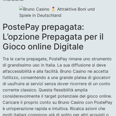
PostePay prepagata:
L’opzione Prepagata per il
Gioco online Digitale
Tra le carte prepagate, PostePay rimane uno strumento
di grandissimo uso in Italia. La sua diffusione si deve
all’accessibilità e alla facilità. Bruno Casino ne accetta
l’utilizzo, consentendo a una grande platea di giocatori
di usufruire ai servizi senza dover ricorrere di un conto
corrente classico. Questa flessibilità amplia
considerevolmente il target potenziale del gioco online.
Caricare il proprio conto su Bruno Casino con PostePay
è un’operazione rapida e intuitiva. Ricalca azioni che
molti italiani compiono già di solito per altri acquisti o