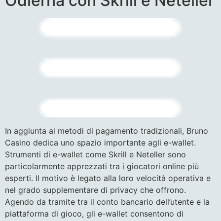
Odierna con Skrill e Neteller
In aggiunta ai metodi di pagamento tradizionali, Bruno
Casino dedica uno spazio importante agli e-wallet.
Strumenti di e-wallet come Skrill e Neteller sono
particolarmente apprezzati tra i giocatori online più
esperti. Il motivo è legato alla loro velocità operativa e
nel grado supplementare di privacy che offrono.
Agendo da tramite tra il conto bancario dell’utente e la
piattaforma di gioco, gli e-wallet consentono di