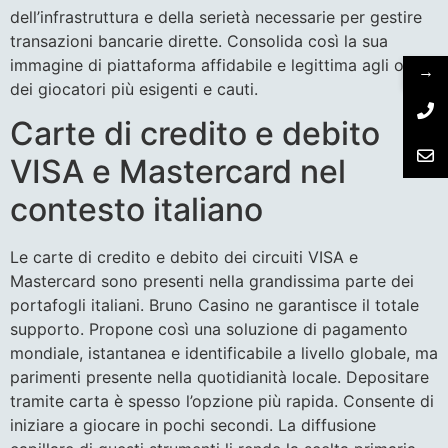
dell’infrastruttura e della serietà necessarie per gestire
transazioni bancarie dirette. Consolida così la sua
immagine di piattaforma affidabile e legittima agli occhi
→
dei giocatori più esigenti e cauti.
Carte di credito e debito
VISA e Mastercard nel
contesto italiano
Le carte di credito e debito dei circuiti VISA e
Mastercard sono presenti nella grandissima parte dei
portafogli italiani. Bruno Casino ne garantisce il totale
supporto. Propone così una soluzione di pagamento
mondiale, istantanea e identificabile a livello globale, ma
parimenti presente nella quotidianità locale. Depositare
tramite carta è spesso l’opzione più rapida. Consente di
iniziare a giocare in pochi secondi. La diffusione