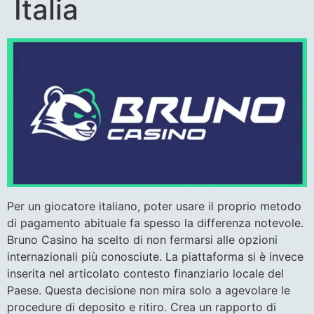
Italia
Per un giocatore italiano, poter usare il proprio metodo
di pagamento abituale fa spesso la differenza notevole.
Bruno Casino ha scelto di non fermarsi alle opzioni
internazionali più conosciute. La piattaforma si è invece
inserita nel articolato contesto finanziario locale del
Paese. Questa decisione non mira solo a agevolare le
procedure di deposito e ritiro. Crea un rapporto di